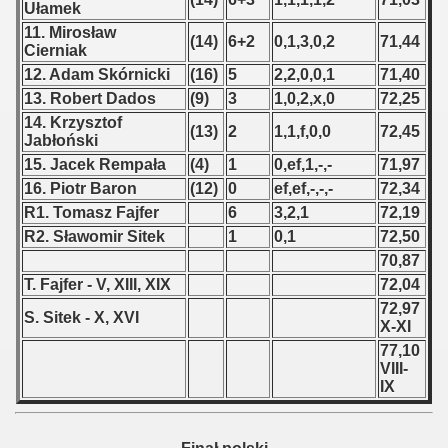
Ułamek
11. Mirosław
 - 1966
(14)
6+2
0,1,3,0,2
71,44
Cierniak
12. Adam Skórnicki
(16)
5
2,2,0,0,1
71,40
 - 1967
13. Robert Dados
(9)
3
1,0,2,x,0
72,25
 - 1968
14. Krzysztof
(13)
2
1,1,f,0,0
72,45
Jabłoński
 - 1969
15. Jacek Rempała
(4)
1
0,ef,1,-,-
71,97
16. Piotr Baron
(12)
0
ef,ef,-,-,-
72,34
 - 1970
R1. Tomasz Fajfer
6
3,2,1
72,19
R2. Sławomir Sitek
1
0,1
72,50
 1971
70,87
T. Fajfer - V, XIII, XIX
72,04
 1972
72,97
S. Sitek - X, XVI
X-XI
 1973
77,10
VIII-
 1974
IX
 1975