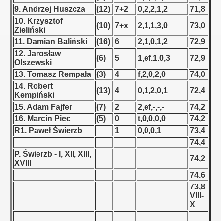
9. Andrzej Huszcza
(12)
7+2
0,2,2,1,2
71,8
 1939
10. Krzysztof
(10)
7+x
2,1,1,3,0
73,0
Zieliński
 1946
11. Damian Baliński
(16)
6
2,1,0,1,2
72,9
12. Jarosław
(6)
5
1,ef.1.0,3
72,9
 1947
Olszewski
13. Tomasz Rempała
(3)
4
f,2,0,2,0
74,0
1948
14. Robert
(13)
4
0,1,2,0,1
72,4
Kempiński
 1949
15. Adam Fajfer
(7)
2
2,ef,-,-,-
74,2
16. Marcin Piec
(5)
0
t,0,0,0,0
74,2
 1950
R1. Paweł Świerzb
1
0,0,0,1
73,4
74,4
 1951
P. Świerzb - I, XII, XIII,
74,2
XVIII
 - 1952
74.6
73,8
 - 1953
VIII-
X
 - 1954