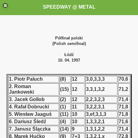
SPEEDWAY @ METAL
Półfinał polski
(Polish semifinal)
Łódź
10. 04. 1997
k for these speedway programms)
1. Piotr Paluch
(8)
12
3,0,3,3,3
70,6
przedaż (My speedway programmes to exchange or sale)
2. Roman
(15)
12
3,3,1,3,2
71,2
Jankowski
ostwa Świata (World Speedway Championship)
3. Jacek Gollob
(2)
12
2,2,3,2,3
71,4
4. Rafał Dobrucki
(1)
11
3,2,2,3,1
71,8
 1936
5. Wiesław Jaaguś
(11)
10
3,ef,3,1,3
71,8
6. Dariusz Śledź
(4)
10
1,3,3,2,1
71,6
 1937
7. Janusz Ślączka
(14)
9
1,3,1,2,2
71,4
8. Marek Hućko
(9)
7+3
1,3,2,1,x
72,8
 1938