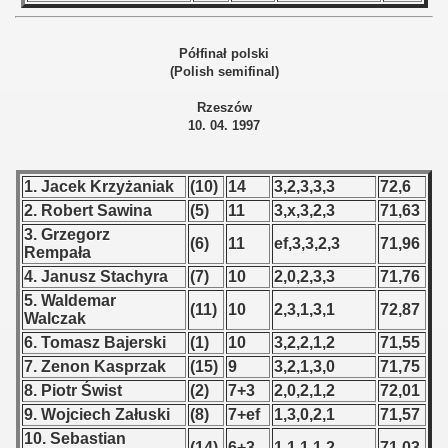
 - 1955
Półfinał polski
 - 1956
(Polish semifinal)
 - 1957
Rzeszów
10. 04. 1997
 - 1958
 - 1959
1. Jacek Krzyżaniak
(10)
14
3,2,3,3,3
72,6
2. Robert Sawina
(5)
11
3,x,3,2,3
71,63
 - 1960
3. Grzegorz
(6)
11
ef,3,3,2,3
71,96
Rempała
 - 1961
4. Janusz Stachyra
(7)
10
2,0,2,3,3
71,76
5. Waldemar
(11)
10
2,3,1,3,1
72,87
 - 1962
Walczak
6. Tomasz Bajerski
(1)
10
3,2,2,1,2
71,55
 - 1963
7. Zenon Kasprzak
(15)
9
3,2,1,3,0
71,75
8. Piotr Świst
(2)
7+3
2,0,2,1,2
72,01
 - 1964
9. Wojciech Załuski
(8)
7+ef
1,3,0,2,1
71,57
10. Sebastian
 - 1965
(14)
6+3
1,1,1,1,2
71,03