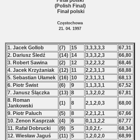
Finał polski
 1976
(Polish Final)
Finał polski
 1977
Częstochowa
21. 04. 1997
 1978
 1979
1. Jacek Gollob
(7)
15
3,3,3,3,3
67,31
2. Dariusz Śledź
(14)
14
3,3,3,2,3
66,80
 1980
3. Robert Sawina
(2)
12
3,2,2,3,2
68,46
 1981
4. Jacek Krzyżaniak
(12)
11
2,2,3,1,3
68,88
5. Sebastian Ułamek
(16)
10
2,3,1,3,1
68,13
 1982
6. Piotr Świst
(6)
9
1,1,3,3,1
67,52
7. Janusz Ślączka
(13)
8
1,3,2,0,2
67,81
 1983
8. Roman
(1)
8
2,1,2,0,3
68,00
Jankowski
 1984
9. Piotr Paluch
(5)
8
2,2,1,2,1
67,66
10. Zenon Kasprzak
(4)
6
0,1,1,2,2
67,77
 1985
11. Rafał Dobrucki
(9)
5
3,0,2,f,-
68,34
 1986
12. Wiesław Jaguś
(11)
5
1,2,0,2,0
68,99