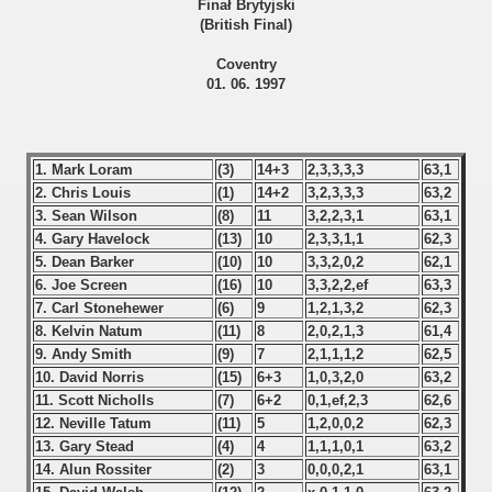
Finał Brytyjski
(British Final)
 - 1966
Coventry
 - 1967
01. 06. 1997
 - 1968
1. Mark Loram
(3)
14+3
2,3,3,3,3
63,1
 - 1969
2. Chris Louis
(1)
14+2
3,2,3,3,3
63,2
3. Sean Wilson
(8)
11
3,2,2,3,1
63,1
 - 1970
4. Gary Havelock
(13)
10
2,3,3,1,1
62,3
5. Dean Barker
(10)
10
3,3,2,0,2
62,1
 1971
6. Joe Screen
(16)
10
3,3,2,2,ef
63,3
7. Carl Stonehewer
(6)
9
1,2,1,3,2
62,3
 1972
8. Kelvin Natum
(11)
8
2,0,2,1,3
61,4
9. Andy Smith
(9)
7
2,1,1,1,2
62,5
 1973
10. David Norris
(15)
6+3
1,0,3,2,0
63,2
11. Scott Nicholls
(7)
6+2
0,1,ef,2,3
62,6
 1974
12. Neville Tatum
(11)
5
1,2,0,0,2
62,3
13. Gary Stead
(4)
4
1,1,1,0,1
63,2
 1975
14. Alun Rossiter
(2)
3
0,0,0,2,1
63,1