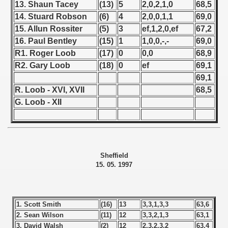
13. Shaun Tacey
(13)
5
2,0,2,1,0
68,5
14. Stuard Robson
(6)
4
2,0,0,1,1
69,0
 1939
15. Allun Rossiter
(5)
3
ef,1,2,0,ef
67,2
16. Paul Bentley
(15)
1
1,0,0,-,-
69,0
 1946
R1. Roger Loob
(17)
0
0,0
68,9
 1947
R2. Gary Loob
(18)
0
ef
69,1
69,1
1948
R. Loob - XVI, XVII
68,5
G. Loob - XII
 1949
 1950
 1951
Sheffield
15. 05. 1997
 - 1952
 - 1953
1. Scott Smith
(16)
13
3,3,1,3,3
63,6
 - 1954
2. Sean Wilson
(11)
12
3,3,2,1,3
63,1
3. David Walsh
(2)
12
2,3,2,3,2
63,4