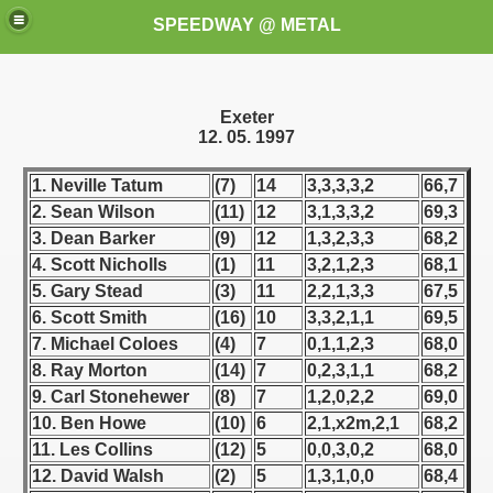
SPEEDWAY @ METAL
Exeter
12. 05. 1997
1. Neville Tatum
(7)
14
3,3,3,3,2
66,7
2. Sean Wilson
(11)
12
3,1,3,3,2
69,3
3. Dean Barker
(9)
12
1,3,2,3,3
68,2
k for these speedway programms)
4. Scott Nicholls
(1)
11
3,2,1,2,3
68,1
5. Gary Stead
(3)
11
2,2,1,3,3
67,5
przedaż (My speedway programmes to exchange or sale)
6. Scott Smith
(16)
10
3,3,2,1,1
69,5
7. Michael Coloes
(4)
7
0,1,1,2,3
68,0
ostwa Świata (World Speedway Championship)
8. Ray Morton
(14)
7
0,2,3,1,1
68,2
9. Carl Stonehewer
(8)
7
1,2,0,2,2
69,0
 1936
10. Ben Howe
(10)
6
2,1,x2m,2,1
68,2
 1937
11. Les Collins
(12)
5
0,0,3,0,2
68,0
12. David Walsh
(2)
5
1,3,1,0,0
68,4
 1938