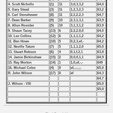
 - 1955
4. Scott Nicholls
(1)
11
3,0,3,3,2
64,0
5. Gary Stead
(3)
11
1,2,3,2,3
63,2
 - 1956
6. Carl Stonehewer
(8)
11
2,2,2,2,3
64,7
7. Dean Barker
(9)
10
2,3,1,3,1
63,9
 - 1957
8. Allun Rossiter
(5)
10
3,1,3,1,2
63,9
9. Shaun Tacey
(13)
6
2,2,2,0,0
64,0
 - 1958
10. Les Collins
(12)
6
1,1,1,1,2
64,2
11. Ben Howe
(10)
5
0,2,3,ef,-
64,2
 - 1959
12. Neville Tatum
(7)
5
1,1,1,2,0
65,0
13. Stuart Robson
(6)
4
0,1,f,2,1
63,8
 - 1960
14. Jamie Birkinshaw
(15)
2
0,0,0,1,1
64,9
15. Ray Morton
(14)
1
1,0,ef,-,-
649
16. Michael Coles
(4)
0
ef,-,-,-,-
65,0
 - 1961
R. John Wilson
(17)
0
ef
64,3
64,7
 - 1962
J. Wilson - VIII
65,0
65,0
 - 1963
 - 1964
 - 1965