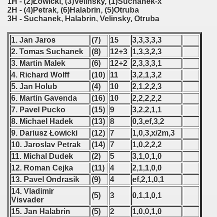
1H - (2)Łowicki, (3)Velinsky, (1)Suchanek-x
2H - (4)Petrak, (6)Halabrin, (5)Otruba
 - 2008
3H - Suchanek, Halabrin, Velinsky, Otruba
 - 2009
1. Jan Jaros
(7)
15
3,3,3,3,3
lian Qualifications) - 2009
2. Tomas Suchanek
(8)
12+3
1,3,3,2,3
3. Martin Malek
(6)
12+2
2,3,3,3,1
alification) - 2009
4. Richard Wolff
(10)
11
3,2,1,3,2
5. Jan Holub
(4)
10
2,1,2,2,3
Qualifications) - 2009
6. Martin Gavenda
(16)
10
2,2,2,2,2
7. Pavel Pucko
(15)
9
3,2,2,1,1
ifications) - 2009
8. Michael Hadek
(13)
8
0,3,ef,3,2
9. Dariusz Łowicki
(12)
7
1,0,3,x/2m,3
ification) - 2009
10. Jaroslav Petrak
(14)
7
1,0,2,2,2
n Qualification) - 2009
11. Michal Dudek
(2)
5
3,1,0,1,0
12. Roman Cejka
(11)
4
2,1,1,0,0
fications) - 2009
13. Pavel Ondrasik
(9)
4
ef,2,1,0,1
14. Vladimir
fications) - 2009
(5)
3
0,1,1,0,1
Visvader
15. Jan Halabrin
(5)
2
1,0,0,1,0
fications) - 2009