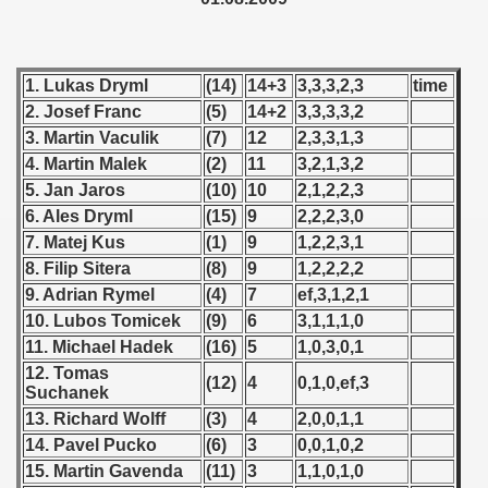
 - 1955
 - 1956
1. Lukas Dryml
(14)
14+3
3,3,3,2,3
time
 - 1957
2. Josef Franc
(5)
14+2
3,3,3,3,2
3. Martin Vaculik
(7)
12
2,3,3,1,3
 - 1958
4. Martin Malek
(2)
11
3,2,1,3,2
5. Jan Jaros
(10)
10
2,1,2,2,3
 - 1959
6. Ales Dryml
(15)
9
2,2,2,3,0
7. Matej Kus
(1)
9
1,2,2,3,1
 - 1960
8. Filip Sitera
(8)
9
1,2,2,2,2
 - 1961
9. Adrian Rymel
(4)
7
ef,3,1,2,1
10. Lubos Tomicek
(9)
6
3,1,1,1,0
 - 1962
11. Michael Hadek
(16)
5
1,0,3,0,1
12. Tomas
(12)
4
0,1,0,ef,3
 - 1963
Suchanek
13. Richard Wolff
(3)
4
2,0,0,1,1
 - 1964
14. Pavel Pucko
(6)
3
0,0,1,0,2
15. Martin Gavenda
(11)
3
1,1,0,1,0
 - 1965