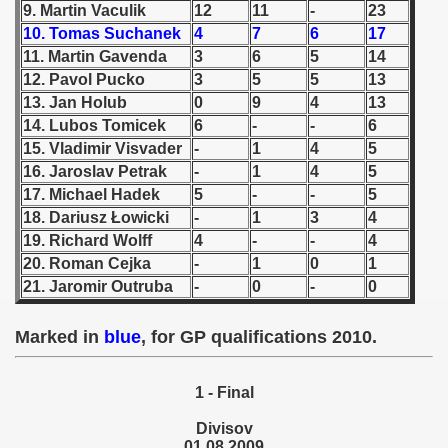
9. Martin Vaculik
12
11
-
23
10. Tomas Suchanek
4
7
6
17
 1939
11. Martin Gavenda
3
6
5
14
12. Pavol Pucko
3
5
5
13
 1946
13. Jan Holub
0
9
4
13
 1947
14. Lubos Tomicek
6
-
-
6
15. Vladimir Visvader
-
1
4
5
1948
16. Jaroslav Petrak
-
1
4
5
17. Michael Hadek
5
-
-
5
 1949
18. Dariusz Łowicki
-
1
3
4
19. Richard Wolff
4
-
-
4
 1950
20. Roman Cejka
-
1
0
1
21. Jaromir Outruba
-
0
-
0
 1951
Marked in
blue
, for GP qualifications 2010.
 - 1952
 - 1953
1 - Final
 - 1954
Divisov
01.08.2009