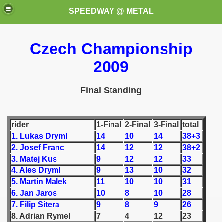
SPEEDWAY @ METAL
Czech Championship
2009
Final Standing
k for these speedway programms)
rider
1-Final
2-Final
3-Final
total
1. Lukas Dryml
14
10
14
38+3
przedaż (My speedway programmes to exchange or sale)
2. Josef Franc
14
12
12
38+2
ostwa Świata (World Speedway Championship)
3. Matej Kus
9
12
12
33
4. Ales Dryml
9
13
10
32
 1936
5. Martin Malek
11
10
10
31
6. Jan Jaros
10
8
10
28
 1937
7. Filip Sitera
9
8
9
26
8. Adrian Rymel
7
4
12
23
 1938