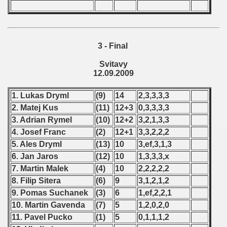
 1987
ip - 1988
3 - Final
 - 1989
Svitavy
12.09.2009
 - 1990
1. Lukas Dryml
(9)
14
2,3,3,3,3
) - 1991
2. Matej Kus
(11)
12+3
0,3,3,3,3
3. Adrian Rymel
(10)
12+2
3,2,1,3,3
 - 1992
4. Josef Franc
(2)
12+1
3,3,2,2,2
) - 1993
5. Ales Dryml
(13)
10
3,ef,3,1,3
6. Jan Jaros
(12)
10
1,3,3,3,x
) - 1994
7. Martin Malek
(4)
10
2,2,2,2,2
8. Filip Sitera
(6)
9
3,1,2,1,2
ip - 1995
9. Pomas Suchanek
(3)
6
1,ef,2,2,1
10. Martin Gavenda
(7)
5
1,2,0,2,0
 - 1996
11. Pavel Pucko
(1)
5
0,1,1,1,2