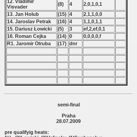
 - 1997
12. Vladimir
(8)
4
2,0,1,0,1
Visvader
) - 1998
13. Jan Holub
(15)
4
2,1,1,0,0
14. Jaroslav Petrak
(16)
4
1,1,0,1,1
 - 1999
15. Dariusz Łowicki
(5)
3
ef,2,ef,0,1
16. Roman Cejka
(14)
0
0,0,0,0,f
 - 2000
R1. Jaromir Otruba
(17)
dnr
 - 2001
 - 2002
 - 2003
 - 2004
 - 2005
semi-final
Praha
 - 2006
28.07.2009
 - 2007
pre qualifyig heats: