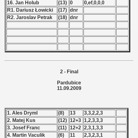
16. Jan Holub
(13)
0
0,ef,0,0,0
R1. Dariusz Łowicki
(17)
dnr
 - 1966
R2. Jaroslav Petrak
(18)
dnr
 - 1967
 - 1968
 - 1969
 - 1970
2 - Final
 1971
Pardubice
11.09.2009
 1972
 1973
1. Ales Dryml
(8)
13
3,3,2,2,3
 1974
2. Matej Kus
(12)
12+3
1,2,3,3,3
3. Josef Franc
(11)
12+2
2,3,1,3,3
 1975
4. Martin Vaculik
(6)
11
2,3,2,3,1