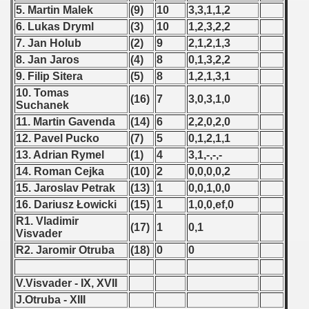
 1976
5. Martin Malek
(9)
10
3,3,1,1,2
6. Lukas Dryml
(3)
10
1,2,3,2,2
 1977
7. Jan Holub
(2)
9
2,1,2,1,3
8. Jan Jaros
(4)
8
0,1,3,2,2
 1978
9. Filip Sitera
(5)
8
1,2,1,3,1
10. Tomas
 1979
(16)
7
3,0,3,1,0
Suchanek
11. Martin Gavenda
(14)
6
2,2,0,2,0
 1980
12. Pavel Pucko
(7)
5
0,1,2,1,1
 1981
13. Adrian Rymel
(1)
4
3,1,-,-,-
14. Roman Cejka
(10)
2
0,0,0,0,2
 1982
15. Jaroslav Petrak
(13)
1
0,0,1,0,0
16. Dariusz Łowicki
(15)
1
1,0,0,ef,0
 1983
R1. Vladimir
(17)
1
0,1
Visvader
 1984
R2. Jaromir Otruba
(18)
0
0
 1985
V.Visvader - IX, XVII
 1986
J.Otruba - XIII