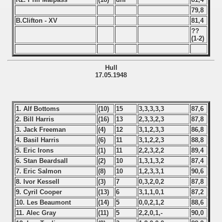
79,8
B.Clifton - XV
81,4
??
(1-2)
Hull
17.05.1948
1. Alf Bottoms
(10)
15
3,3,3,3,3
87,6
2. Bill Harris
(16)
13
2,3,3,2,3
87,8
3. Jack Freeman
(4)
12
3,1,2,3,3
86,8
4. Basil Harris
(6)
11
3,1,2,2,3
88,8
5. Eric Irons
(1)
11
2,2,3,2,2
89,4
6. Stan Beardsall
(2)
10
1,3,1,3,2
87,4
7. Eric Salmon
(8)
10
1,2,3,3,1
90,6
8. Ivor Kessell
(3)
7
0,3,2,0,2
87,8
9. Cyril Cooper
(13)
6
3,1,1,0,1
87,2
10. Les Beaumont
(14)
5
0,0,2,1,2
88,6
11. Alec Gray
(11)
5
2,2,0,1,-
90,0