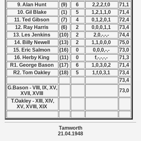
9. Alan Hunt
(9)
6
2,2,2,f,0
71,1
 1981
10. Gil Blake
(1)
5
1,2,1,1,0
71,4
11. Ted Gibson
(7)
4
0,1,2,0,1
72,4
 1982
12. Ray Harris
(6)
2
0,0,0,1,1
73,4
13. Les Jenkins
(10)
2
2,0,-,-,-
74,4
 1983
14. Billy Newell
(13)
2
1,1,0,0,0
75,0
 1984
15. Eric Salmon
(16)
0
0,0,0,-,-
73,0
16. Herby King
(11)
0
f,-,-,-,-
71,3
 1985
R1. George Bason
(17)
6
1,0,3,0,2
71,4
R2. Tom Oakley
(18)
5
1,f,0,3,1
73,4
 1986
73,4
G.Bason - VIII, IX, XV,
 1987
73,0
XVII, XVIII
T.Oakley - XIII, XIV,
ip - 1988
XV, XVIII, XIX
 - 1989
Tamworth
 - 1990
21.04.1948