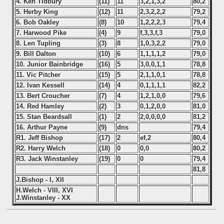
4. Ken Tidbury
(11)
11
3,2,1,3,2
80,2
5. Herby King
(12)
11
2,3,2,2,2
79,2
6. Bob Oakley
(8)
10
1,2,2,2,3
79,4
7. Harwood Pike
(4)
9
f,3,3,f,3
79,0
8. Len Tupling
(3)
8
1,0,3,2,2
79,0
9. Bill Dalton
(10)
6
1,1,1,1,2
79,0
10. Junior Bainbridge
(16)
5
3,0,0,1,1
78,8
11. Vic Pitcher
(15)
5
2,1,1,0,1
78,8
12. Ivan Kessell
(14)
4
0,1,1,1,1
82,2
13. Bert Croucher
(7)
4
1,2,1,0,0
79,6
14. Red Hamley
(2)
3
0,1,2,0,0
81,0
15. Stan Beardsall
(1)
2
2,0,0,0,0
81,2
16. Arthur Payne
(9)
dns
79,4
R1. Jeff Bishop
(17)
2
ef,2
80,4
R2. Harry Welch
(18)
0
0,0
80,2
R3. Jack Winstanley
(19)
0
0
79,4
81,8
J.Bishop - I, XII
H.Welch - VIII, XVI
J.Winstanley - XX