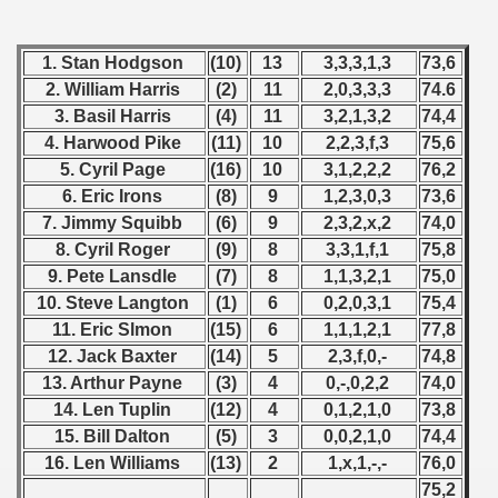
) - 1991
 - 1992
1. Stan Hodgson
(10)
13
3,3,3,1,3
73,6
2. William Harris
(2)
11
2,0,3,3,3
74.6
) - 1993
3. Basil Harris
(4)
11
3,2,1,3,2
74,4
4. Harwood Pike
(11)
10
2,2,3,f,3
75,6
) - 1994
5. Cyril Page
(16)
10
3,1,2,2,2
76,2
ip - 1995
6. Eric Irons
(8)
9
1,2,3,0,3
73,6
7. Jimmy Squibb
(6)
9
2,3,2,x,2
74,0
 - 1996
8. Cyril Roger
(9)
8
3,3,1,f,1
75,8
9. Pete Lansdle
(7)
8
1,1,3,2,1
75,0
 - 1997
10. Steve Langton
(1)
6
0,2,0,3,1
75,4
11. Eric Slmon
(15)
6
1,1,1,2,1
77,8
) - 1998
12. Jack Baxter
(14)
5
2,3,f,0,-
74,8
 - 1999
13. Arthur Payne
(3)
4
0,-,0,2,2
74,0
14. Len Tuplin
(12)
4
0,1,2,1,0
73,8
 - 2000
15. Bill Dalton
(5)
3
0,0,2,1,0
74,4
16. Len Williams
(13)
2
1,x,1,-,-
76,0
 - 2001
75,2