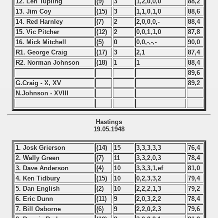
12. Len Tupling
(9)
3
1,2,0,0,0
88,2
13. Jim Coy
(15)
3
1,1,0,1,0
88,6
14. Red Harnley
(7)
2
2,0,0,0,-
88,4
15. Vic Pitcher
(12)
2
0,0,1,1,0
87,8
16. Mick Mitchell
(5)
0
0,0,-,-,-
90,0
R1. George Craig
(17)
3
2,1
87,4
R2. Norman Johnson
(18)
1
1
88,4
89,6
G.Craig - X, XV
89,2
N.Johnson - XVIII
Hastings
19.05.1948
1. Josk Grierson
(14)
15
3,3,3,3,3
76,4
2. Wally Green
(7)
11
3,3,2,0,3
78,4
3. Dave Anderson
(4)
10
3,3,3,1,ef
81,0
4. Ken Tidbury
(15)
10
0,2,3,3,2
79,4
5. Dan English
(2)
10
2,2,2,1,3
79,2
6. Eric Dunn
(11)
9
2,0,3,2,2
78,4
7. Bill Osborne
(6)
9
2,2,0,2,3
79,6