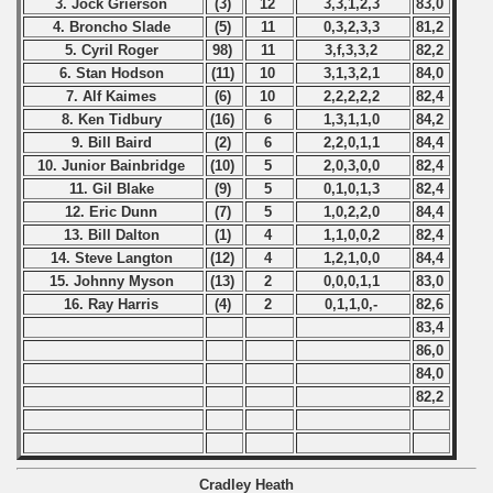
3. Jock Grierson
(3)
12
3,3,1,2,3
83,0
 - 2023
4. Broncho Slade
(5)
11
0,3,2,3,3
81,2
5. Cyril Roger
98)
11
3,f,3,3,2
82,2
 - 2024
6. Stan Hodson
(11)
10
3,1,3,2,1
84,0
7. Alf Kaimes
(6)
10
2,2,2,2,2
82,4
 - 2025
8. Ken Tidbury
(16)
6
1,3,1,1,0
84,2
9. Bill Baird
(2)
6
2,2,0,1,1
84,4
10. Junior Bainbridge
(10)
5
2,0,3,0,0
82,4
11. Gil Blake
(9)
5
0,1,0,1,3
82,4
12. Eric Dunn
(7)
5
1,0,2,2,0
84,4
13. Bill Dalton
(1)
4
1,1,0,0,2
82,4
14. Steve Langton
(12)
4
1,2,1,0,0
84,4
15. Johnny Myson
(13)
2
0,0,0,1,1
83,0
16. Ray Harris
(4)
2
0,1,1,0,-
82,6
83,4
86,0
84,0
82,2
 classe
p
Cradley Heath