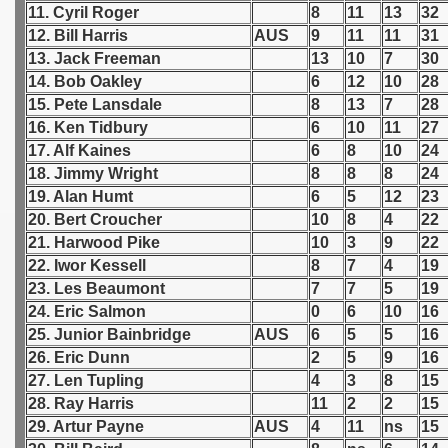
11. Cyril Roger
8
11
13
32
12. Bill Harris
AUS
9
11
11
31
 1939
13. Jack Freeman
13
10
7
30
14. Bob Oakley
6
12
10
28
 1946
15. Pete Lansdale
8
13
7
28
 1947
16. Ken Tidbury
6
10
11
27
17. Alf Kaines
6
8
10
24
1948
18. Jimmy Wright
8
8
8
24
19. Alan Humt
6
5
12
23
ian qualifications) - 1948
20. Bert Croucher
10
8
4
22
21. Harwood Pike
10
3
9
22
n Qualifications) - 1948
22. Iwor Kessell
8
7
4
19
23. Les Beaumont
7
7
5
19
24. Eric Salmon
0
6
10
16
25. Junior Bainbridge
AUS
6
5
5
16
26. Eric Dunn
2
5
9
16
27. Len Tupling
4
3
8
15
28. Ray Harris
11
2
2
15
29. Artur Payne
AUS
4
11
ns
15