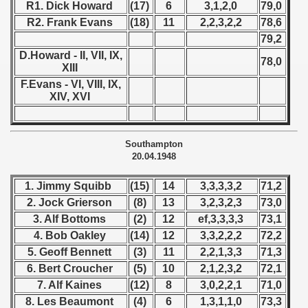
R1. Dick Howard
(17)
6
3,1,2,0
79,0
 - 1970
R2. Frank Evans
(18)
11
2,2,3,2,2
78,6
 1971
79,2
D.Howard - II, VII, IX,
78,0
 1972
XIII
F.Evans - VI, VIII, IX,
 1973
XIV, XVI
 1974
Southampton
 1975
20.04.1948
 1976
1. Jimmy Squibb
(15)
14
3,3,3,3,2
71,2
2. Jock Grierson
(8)
13
3,2,3,2,3
73,0
 1977
3. Alf Bottoms
(2)
12
ef,3,3,3,3
73,1
4. Bob Oakley
(14)
12
3,3,2,2,2
72,2
 1978
5. Geoff Bennett
(3)
11
2,2,1,3,3
71,3
6. Bert Croucher
(5)
10
2,1,2,3,2
72,1
 1979
7. Alf Kaines
(12)
8
3,0,2,2,1
71,0
 1980
8. Les Beaumont
(4)
6
1,3,1,1,0
73,3