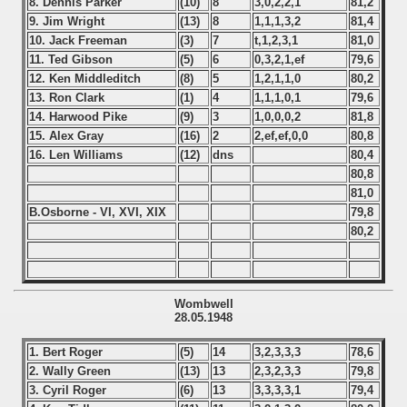
8. Dennis Parker
(10)
8
3,0,2,2,1
81,2
9. Jim Wright
(13)
8
1,1,1,3,2
81,4
10. Jack Freeman
(3)
7
t,1,2,3,1
81,0
11. Ted Gibson
(5)
6
0,3,2,1,ef
79,6
12. Ken Middleditch
(8)
5
1,2,1,1,0
80,2
13. Ron Clark
(1)
4
1,1,1,0,1
79,6
14. Harwood Pike
(9)
3
1,0,0,0,2
81,8
15. Alex Gray
(16)
2
2,ef,ef,0,0
80,8
16. Len Williams
(12)
dns
80,4
80,8
81,0
B.Osborne - VI, XVI, XIX
79,8
80,2
Wombwell
28.05.1948
1. Bert Roger
(5)
14
3,2,3,3,3
78,6
2. Wally Green
(13)
13
2,3,2,3,3
79,8
3. Cyril Roger
(6)
13
3,3,3,3,1
79,4