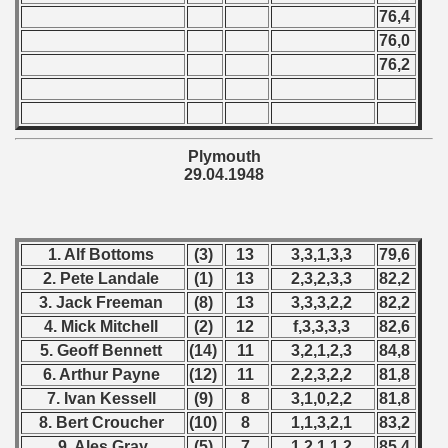
76,4
 - 2002
76,0
 - 2003
76,2
 - 2004
 - 2005
Plymouth
29.04.1948
 - 2006
 - 2007
1. Alf Bottoms
(3)
13
3,3,1,3,3
79,6
 - 2008
2. Pete Landale
(1)
13
2,3,2,3,3
82,2
3. Jack Freeman
(8)
13
3,3,3,2,2
82,2
 - 2009
4. Mick Mitchell
(2)
12
f,3,3,3,3
82,6
5. Geoff Bennett
(14)
11
3,2,1,2,3
84,8
 - 2010
6. Arthur Payne
(12)
11
2,2,3,2,2
81,8
7. Ivan Kessell
(9)
8
3,1,0,2,2
81,8
 - 2011
8. Bert Croucher
(10)
8
1,1,3,2,1
83,2
 - 2012
9. Ales Gray
(5)
7
1,2,1,1,2
85,4