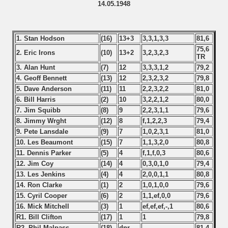
14.05.1948
fication Round
f USSR
1. Stan Hodson
(16)
13+3
3,3,1,3,3
81,6
75,6
2. Eric Irons
(10)
13+2
3,2,3,2,3
TR
ship of USSR
3. Alan Hunt
(7)
12
3,3,3,1,2
79,2
4. Geoff Bennett
(13)
12
2,3,2,3,2
79,8
p
5. Dave Anderson
(11)
11
2,2,3,2,2
81,0
6. Bill Harris
(2)
10
3,2,2,1,2
80,0
mpionship
7. Jim Squibb
(8)
9
2,2,3,1,1
79,6
8. Jimmy Wrght
(12)
8
f,1,2,2,3
79,4
nship
9. Pete Lansdale
(9)
7
1,0,2,3,1
81,0
10. Les Beaumont
(15)
7
1,1,3,2,0
80,8
11. Dennis Parker
(5)
4
f,1,f,0,3
80,6
12. Jim Coy
(14)
4
0,3,0,1,0
79,4
13. Les Jenkins
(4)
4
2,0,0,1,1
80,8
14. Ron Clarke
(1)
2
1,0,1,0,0
79,6
15. Cyril Cooper
(6)
2
1,1,ef,0,0
79,6
16. Mick Mitchell
(3)
1
ef,ef,ef,-,1
80,6
R1. Bill Clifton
(17)
1
1
79,8
R2. Phil Malpass
(18)
dnr
81,4