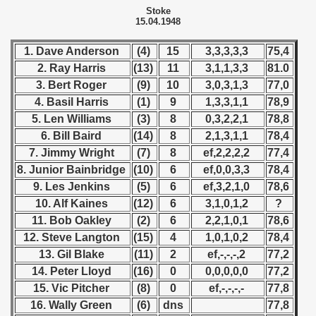
Stoke
15.04.1948
 - 1960
1. Dave Anderson
(4)
15
3,3,3,3,3
75,4
 - 1961
2. Ray Harris
(13)
11
3,1,1,3,3
81.0
 - 1962
3. Bert Roger
(9)
10
3,0,3,1,3
77,0
4. Basil Harris
(1)
9
1,3,3,1,1
78,9
 - 1963
5. Len Williams
(3)
8
0,3,2,2,1
78,8
6. Bill Baird
(14)
8
2,1,3,1,1
78,4
 - 1964
7. Jimmy Wright
(7)
8
ef,2,2,2,2
77,4
8. Junior Bainbridge
(10)
6
ef,0,0,3,3
78,4
 - 1965
9. Les Jenkins
(5)
6
ef,3,2,1,0
78,6
 - 1966
10. Alf Kaines
(12)
6
3,1,0,1,2
?
11. Bob Oakley
(2)
6
2,2,1,0,1
78,6
 - 1967
12. Steve Langton
(15)
4
1,0,1,0,2
78,4
13. Gil Blake
(11)
2
ef,-,-,-,2
77,2
 - 1968
14. Peter Lloyd
(16)
0
0,0,0,0,0
77,2
15. Vic Pitcher
(8)
0
ef,-,-,-,-
77,8
 - 1969
16. Wally Green
(6)
dns
77,8