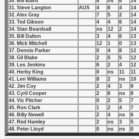
30. Bill Baird
8
ns
6
14
 1949
31. Steve Langton
AUS
4
6
4
14
32. Alex Gray
7
5
2
14
 1950
33. Ted Gibson
4
4
6
14
34. Stan Beardsall
ns
12
2
14
 1951
35. Bill Dalton
3
4
6
13
36. Mick Mitchell
12
1
0
13
 - 1952
37. Dennis Parker
0
4
8
12
 - 1953
38. Gil Blake
2
5
5
12
39. Les Jenkins
6
2
4
12
 - 1954
40. Herby King
0
ns
11
11
41. Len Williams
8
2
ns
10
 - 1955
42. Jim Coy
2
4
3
9
43. Cyril Cooper
2
6
ns
8
 - 1956
44. Vic Pitcher
0
2
5
7
45. Ron Clark
1
2
4
7
 - 1957
46. Billy Newell
2
4
ns
6
47. Red Hamley
2
ns
3
5
 - 1958
48. Peter Lloyd
0
ns
ns
0
 - 1959