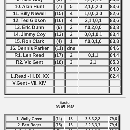
10. Alan Hunt
(7)
5
2,1,0,2,0
83,6
 - 2013
11. Billy Newell
(15)
4
1,0,0,3,0
82,6
12. Ted Gibson
(16)
4
2,1,f,0,1
83,6
 - 2014
13. Eric Dunn
(6)
2
f,0,2,0,0
83,8
14. Jimmy Coy
(13)
2
0,0,1,0,1
83,4
 - 2015
15. Ron Clark
(4)
1
f,0,0,1,0
83,8
16. Dennis Parker
(11)
dns
84,6
 - 2016
R1. Len Read
(17)
2
0,1,1
84,4
 - 2018
R2. Vic Gent
(18)
3
2,1
85,3
84,0
 - 2017
L.Read - III, IX, XX
82,4
V.Gent - VII, XIV
 - 2019
 - 2020
Exeter
03.05.1948
 - 2021
1. Wally Green
(14)
13
3,3,3,2,2
79,6
 - 2022
2. Bert Roger
(15)
13
2,2,3,3,3
79,4