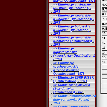
3. 
(Italian Qualifications) - 1973
=> Eliminacje austriackie
4. 
(Austrian Qualifications) -
5.
1973
6. 
=> Eliminacje węgierskie
(Hungarian Qualifications) -
7. 
1973
8. 
=> Eliminacje bułgarskie
9. 
(Bulgarian Qualification) -
1973
10.
=> Eliminacje rumuńskie
11.
(Romanian Qualifications) -
12.
1973
13.
=> Eliminacje
jugosłowiańskie
14.
(Yugoslavian Qualifications)
15.
- 1973
16.
=> Eliminacje
czechosłowackie
(Czechoslovakian
Qualifications) - 1973
=> Eliminacje ZSRR (USSR
Qualificatations) - 1973
=> Runda skandynawska
(Scandinavian
Qualifications) - 1973
=> Runda interkontynentalna
(Intercontinental Round) -
1973
=> Runda kontynentalna