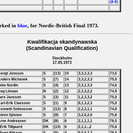
(8-9)
rked in
blue
, for Nordic-British Final 1973.
Kwalifikacja skandynawska
(Scandinavian Qualification)
Stockholm
17.05.1973
Bengt Jansson
S
(13)
15
3,3,3,3,3
73,5
Anders Michanek
S
(7)
14
3,3,2,3,3
75,0
Göte Nordin
S
(4)
13
3,3,1,3,3
74,6
Dag L
ö
vaas
N
(2)
12
2,3,3,2,2
74,9
Lars Jansson
S
(3)
11
1,2,3,3,2
75,0
Karl-Erik Claesson
S
(1)
9
0,1,3,2,3
75,0
Kenneth Selmosson
S
(12)
8
2,2,2,1,1
74,8
Sören Sjösten
S
(9)
7
3,2,0,2,0
75,8
Arne Andreasen
DK
(8)
6
2,1,1,1,1
76,5
 Erik Tillgaard
DK
(15)
6
2,1,1,-,2
75,6
 Sven Nilsson
S
(5)
4
0,0,0,2,2
78,0