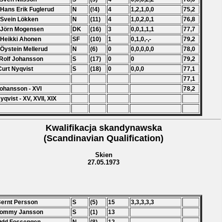
 Hans Erik Fuglerud
N
(!4)
4
1,2,1,0,0
75,2
 Svein Lökken
N
(11)
4
1,0,2,0,1
76,8
 J
ö
rn Mogensen
DK
(16)
3
0,0,1,1,1
77,7
 Heikki Ahonen
SF
(10)
1
0,1,0,-,-
79,2
 Öystein Mellerud
N
(6)
0
0,0,0,0,0
78,0
Rolf Johansson
S
(17)
0
0
79,2
Curt Nyqvist
S
(18)
0
0,0,0
77,1
77,1
ohansson - XVI
78,2
yqvist - XV, XVII, XIX
Kwalifikacja skandynawska
(Scandinavian Qualification)
Skien
27.05.1973
Bernt Persson
S
(5)
15
3,3,3,3,3
 Tommy Jansson
S
(1)
13