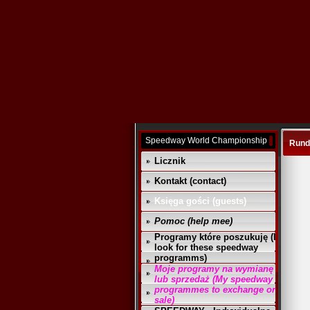
Speedway World Championship
Rund
Licznik
Kontakt (contact)
Księga gości (guests)
Pomoc (help mee)
Programy które poszukuję (I
look for these speedway
programms)
Moje programy na wymianę
lub sprzedaż (My speedway
programmes to exchange or
sale)