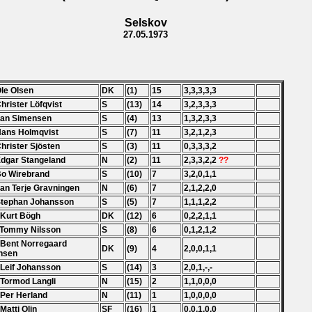
Selskov
27.05.1973
Ole Olsen
DK
(1)
15
3,3,3,3,3
Christer Löfqvist
S
(13)
14
3,2,3,3,3
Jan Simensen
S
(4)
13
1,3,2,3,3
Hans Holmqvist
S
(7)
11
3,2,1,2,3
Christer Sjösten
S
(3)
11
0,3,3,3,2
Edgar Stangeland
N
(2)
11
2,3,3,2,2
??
Bo Wirebrand
S
(10)
7
3,2,0,1,1
Jan Terje Gravningen
N
(6)
7
2,1,2,2,0
Stephan Johansson
S
(5)
7
1,1,1,2,2
 Kurt Bögh
DK
(12)
6
0,2,2,1,1
 Tommy Nilsson
S
(8)
6
0,1,2,1,2
 Bent Norregaard
DK
(9)
4
2,0,0,1,1
nsen
 Leif Johansson
S
(14)
3
2,0,1,-,-
 Tormod Langli
N
(15)
2
1,1,0,0,0
 Per Herland
N
(11)
1
1,0,0,0,0
 Matti Olin
SF
(16)
1
0,0,1,0,0