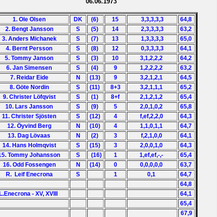
06.06.1973
1. Ole Olsen
DK
(6)
15
3,3,3,3,3
64,8
2. Bengt Jansson
S
(5)
14
2,3,3,3,3
63,2
3. Anders Michanek
S
(7)
13
1,3,3,3,3
65,0
4. Bernt Persson
S
(8)
12
0,3,3,3,3
64,1
5. Tommy Janson
S
(3)
10
3,1,2,2,2
64,2
6. Jan Simensen
S
(4)
9
1,2,2,2,2
63,2
7. Reidar Eide
N
(13)
9
3,2,1,2,1
64,5
8. Göte Nordin
S
(11)
8+3
3,2,1,1,1
65,2
9. Christer Löfqvist
S
(1)
8+f
2,1,2,1,2
65,4
10. Lars Jansson
S
(9)
5
2,0,1,0,2
65,8
11. Christer Sjösten
S
(12)
4
f,ef,2,2,0
64,3
12. Öyvind Berg
N
(10)
4
1,1,0,1,1
64,7
13. Dag Lövaas
N
(2)
3
f,2,1,0,0
64,1
14. Hans Holmqvist
S
(15)
3
2,0,0,1,0
64,3
15. Tommy Johansson
S
(16)
1
1,ef,ef,-,-
65,4
16. Odd Fossengen
N
(14)
0
0,0,0,0,0
63,7
R. Leif Enecrona
S
1
0,1
64,7
64,8
L.Enecrona - XV, XVIII
64,1
65,4
67,9