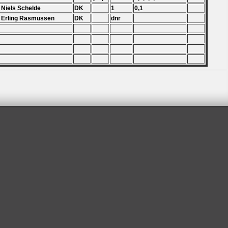
 Niels Schelde
DK
1
0,1
 Erling Rasmussen
DK
dnr