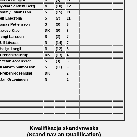
Odd Fossengen
N
(8)
12
Öyvind Sandem Berg
N
(10)
12
 Tommy Johansson
S
(15)
11
Leif Enecrona
S
(7)
11
Tomas Pettersson
S
(6)
8
Krause Kjaer
DK
(9)
8
Bengt Larsson
S
(2)
7
 Ulf Lövaas
N
(14)
7
 Helge Langli
N
(12)
5
 Preben Bollerup
DK
(13)
4
 Stefan Johansson
S
(3)
3
 Kenneth Salmosson
S
(11)
3
 Preben Rosenlund
DK
2
 Jan Gravningen
N
1
Kwalifikacja skandynwsks
(Scandinavian Qualification)