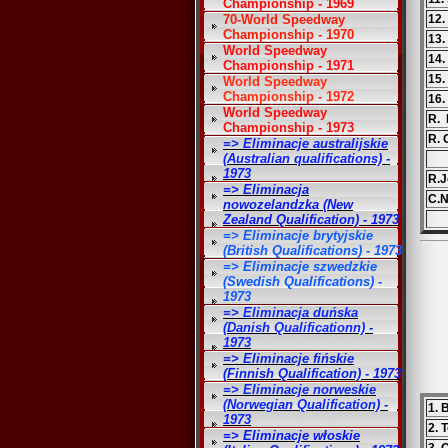
Championship - 1969
70-World Speedway
12.
Championship - 1970
13.
World Speedway
14.
Championship - 1971
15.
World Speedway
Championship - 1972
16.
World Speedway
R. 
Championship - 1973
R. 
=> Eliminacje australijskie
(Australian qualifications) -
1973
R.J
=> Eliminacja
C.N
nowozelandzka (New
Zealand Qualification) - 1973
=> Eliminacje brytyjskie
(British Qualifications) - 1973
=> Eliminacje szwedzkie
(Swedish Qualifications) -
1973
=> Eliminacja duńska
(Danish Qualificationn) -
1973
=> Eliminacje fińskie
(Finnish Qualification) - 1973
=> Eliminacje norweskie
(Norwegian Qualification) -
1. 
1973
2.
=> Eliminacje włoskie