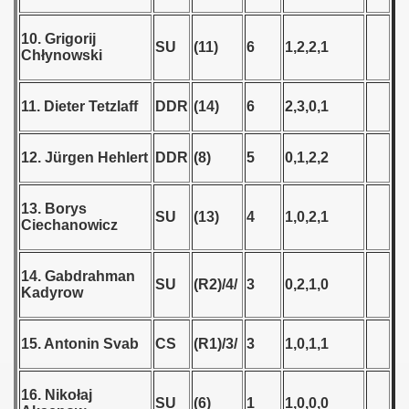
ification) - 1970
10. Grigorij
SU
(11)
6
1,2,2,1
n Qualification) - 1970
Chłynowski
fications) - 1970
11. Dieter Tetzlaff
DDR
(14)
6
2,3,0,1
 Qualifications) - 1970
12. Jürgen Hehlert
DDR
(8)
5
0,1,2,2
ualifications) - 1970
n Qualifications) - 1970
13. Borys
SU
(13)
4
1,0,2,1
Ciechanowicz
 Qualifications) - 1970
14. Gabdrahman
goslavian Qualifications - 1970
SU
(R2)/4/
3
0,2,1,0
Kadyrow
echoslovakian Qualifications) - 1970
15. Antonin Svab
CS
(R1)/3/
3
1,0,1,1
fications) - 1970
16. Nikołaj
atations) - 1970
SU
(6)
1
1,0,0,0