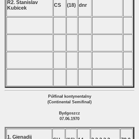
R2. Stanislav
CS
(18)
dnr
Kubicek
Półfinał kontynentalny
(Continental Semifinal)
Bydgoszcz
07.06.1970
1. Gienadij