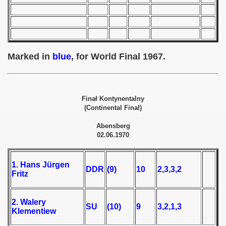
 - 1955
 - 1956
 - 1957
Marked in
blue
, for World Final 1967.
 - 1958
 - 1959
Finał Kontynentalny
(Continental Final)
 - 1960
Abensberg
02.06.1970
 - 1961
 - 1962
1. Hans Jürgen
DDR
(9)
10
2,3,3,2
Fritz
 - 1963
 - 1964
2. Walery
SU
(10)
9
3,2,1,3
Klementiew
 - 1965