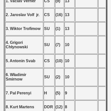
1. Vaclav Verner
CS
(9)
13
 - 2021
2. Jaroslav Volf jr.
CS
(16)
13
 - 2022
3. Wiktor Trofimow
SU
(1)
13
 - 2023
 - 2024
4. Grigori
SU
(7)
10
Chłynowski
 - 2025
5. Antonin Svab
CS
(10)
10
6. Władimir
SU
(2)
10
Smirnow
7. Pal Perenyi
H
(5)
9
8. Kurt Martens
DDR
(12)
8