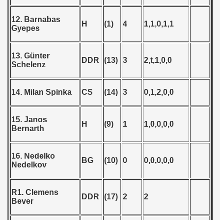
12. Barnabas
 - 2000
H
(1)
4
1,1,0,1,1
Gyepes
 - 2001
13. Günter
DDR
(13)
3
2,t,1,0,0
 - 2002
Schelenz
 - 2003
14. Milan Spinka
CS
(14)
3
0,1,2,0,0
 - 2004
15. Janos
 - 2005
H
(9)
1
1,0,0,0,0
Bernarth
 - 2006
16. Nedelko
BG
(10)
0
0,0,0,0,0
Nedelkov
 - 2007
 - 2008
R1. Clemens
DDR
(17)
2
2
Bever
 - 2009