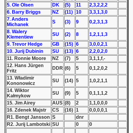
5. Ole Olsen
DK
(5)
11
2,3,2,2,2
 1939
6. Barry Briggs
NZ
(11)
10
3,3,1,3,0
7. Anders
S
(3)
9
0,2,3,1,3
 1946
Michanek
8. Walery
SU
(2)
8
1,2,1,1,3
Klementiew
 1947
9. Trevor Hedge
GB
(15)
6
3,0,0,2,1
1948
10. Jurij Dubinin
SU
(13)
6
2,2,0,2,0
11. Ronnie Moore
NZ
(7)
5
3,1,1,f,-
 1949
12. Hans Jürgen
DDR
(6)
5
0,1,2,0,2
Fritz
 1950
13. Władimir
SU
(14)
5
1,0,2,1,1
Kononowicz
 1951
14. Wiktor
SU
(9)
5
0,1,1,1,2
Kałmykow
 - 1952
15. Jim Airey
AUS
(8)
2
1,1,0,0,0
16. Zdenek Majstr
CS
(16)
1
0,0,0,0,1
 - 1953
R1. Bengt Jansson
S
dnr
R2. Jurij Lambotski
SU
0
0
 - 1954