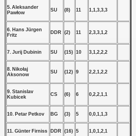
 - 1989
5. Aleksander
SU
(8)
11
1,1,3,3,3
Pawłow
 - 1990
6. Hans Jürgen
) - 1991
DDR
(2)
11
2,3,3,1,2
Fritz
 - 1992
7. Jurij Dubinin
SU
(15)
10
3,1,2,2,2
) - 1993
8. Nikołaj
) - 1994
SU
(12)
9
2,2,1,2,2
Aksonow
ip - 1995
9. Stanislav
CS
(6)
6
0,2,2,1,1
 - 1996
Kubicek
 - 1997
10. Petar Petkov
BG
(3)
5
0,0,1,1,3
) - 1998
11. Günter Firniss
DDR
(16)
5
1,0,1,2,1
 - 1999