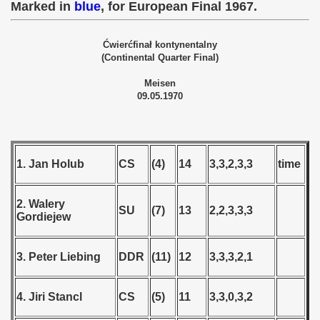
 1978
Marked in
blue
, for European Final 1967.
 1979
Ćwierćfinał kontynentalny
(Continental Quarter Final)
 1980
Meisen
 1981
09.05.1970
 1982
 1983
1. Jan Holub
CS
(4)
14
3,3,2,3,3
time
 1984
2. Walery
SU
(7)
13
2,2,3,3,3
 1985
Gordiejew
 1986
3. Peter Liebing
DDR
(11)
12
3,3,3,2,1
 1987
4. Jiri Stancl
CS
(5)
11
3,3,0,3,2
ip - 1988