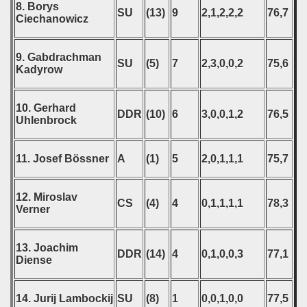
8. Borys
SU
(13)
9
2,1,2,2,2
76,7
Ciechanowicz
9. Gabdrachman
SU
(5)
7
2,3,0,0,2
75,6
Kadyrow
10. Gerhard
DDR
(10)
6
3,0,0,1,2
76,5
Uhlenbrock
11. Josef Bössner
A
(1)
5
2,0,1,1,1
75,7
12. Miroslav
CS
(4)
4
0,1,1,1,1
78,3
Verner
13. Joachim
DDR
(14)
4
0,1,0,0,3
77,1
Diense
14. Jurij Lambockij
SU
(8)
1
0,0,1,0,0
77,5