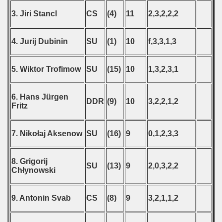
3. Jiri Stancl
CS
(4)
11
2,3,2,2,2
4. Jurij Dubinin
SU
(1)
10
f,3,3,1,3
5. Wiktor Trofimow
SU
(15)
10
1,3,2,3,1
6. Hans Jürgen
DDR
(9)
10
3,2,2,1,2
Fritz
7. Nikołaj Aksenow
SU
(16)
9
0,1,2,3,3
8. Grigorij
SU
(13)
9
2,0,3,2,2
Chłynowski
9. Antonin Svab
CS
(8)
9
3,2,1,1,2