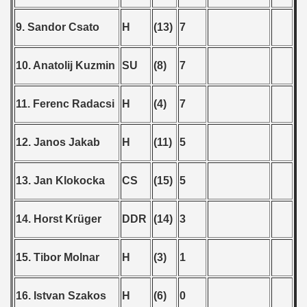
9. Sandor Csato
H
(13)
7
 classe
p
10. Anatolij Kuzmin
SU
(8)
7
fication Round
11. Ferenc Radacsi
H
(4)
7
f USSR
12. Janos Jakab
H
(11)
5
ship of USSR
p
13. Jan Klokocka
CS
(15)
5
mpionship
14. Horst Krüger
DDR
(14)
3
nship
15. Tibor Molnar
H
(3)
1
16. Istvan Szakos
H
(6)
0