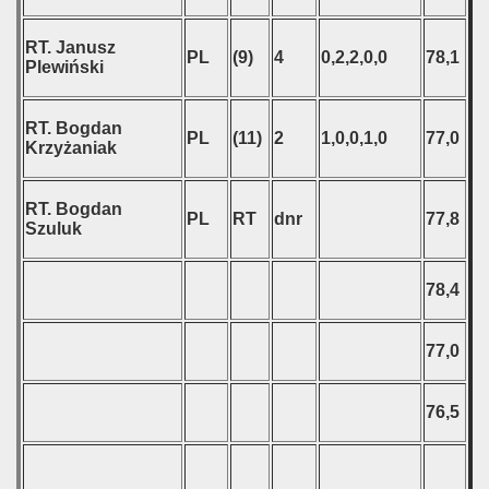
RT. Janusz
PL
(9)
4
0,2,2,0,0
78,1
Plewiński
RT. Bogdan
PL
(11)
2
1,0,0,1,0
77,0
Krzyżaniak
RT. Bogdan
PL
RT
dnr
77,8
Szuluk
78,4
77,0
76,5