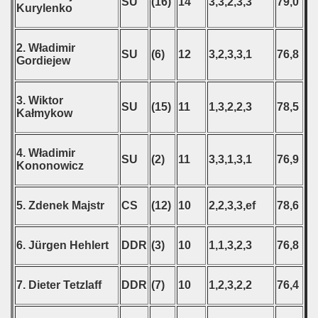
SU
(16)
14
3,3,2,3,3
79,0
Kurylenko
2. Władimir
SU
(6)
12
3,2,3,3,1
76,8
Gordiejew
3. Wiktor
SU
(15)
11
1,3,2,2,3
78,5
Kałmykow
4. Władimir
SU
(2)
11
3,3,1,3,1
76,9
Kononowicz
5. Zdenek Majstr
CS
(12)
10
2,2,3,3,ef
78,6
6. Jürgen Hehlert
DDR
(3)
10
1,1,3,2,3
76,8
7. Dieter Tetzlaff
DDR
(7)
10
1,2,3,2,2
76,4