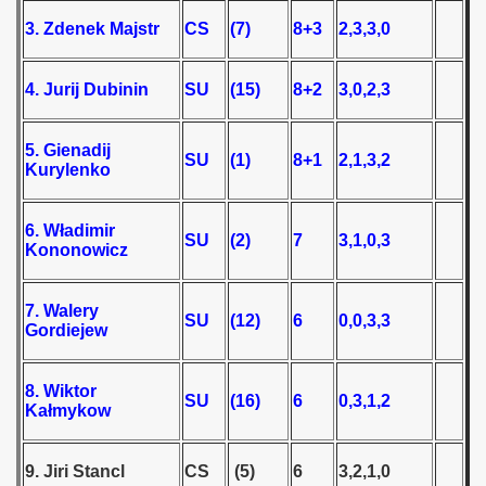
3. Zdenek Majstr
CS
(7)
8+3
2,3,3,0
 - 1966
 - 1967
4. Jurij Dubinin
SU
(15)
8+2
3,0,2,3
 - 1968
5. Gienadij
SU
(1)
8+1
2,1,3,2
Kurylenko
 - 1969
 - 1970
6. Władimir
SU
(2)
7
3,1,0,3
Kononowicz
ian Qualifications) - 1970
7. Walery
 Zealand Qualifications) - 1970
SU
(12)
6
0,0,3,3
Gordiejew
alifications) - 1970
8. Wiktor
SU
(16)
6
0,3,1,2
 Qualification) - 1970
Kałmykow
ifications) - 1970
9. Jiri Stancl
CS
(5)
6
3,2,1,0