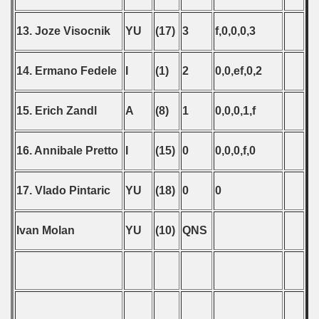
13. Joze Visocnik
YU
(17)
3
f,0,0,0,3
14. Ermano Fedele
I
(1)
2
0,0,ef,0,2
15. Erich Zandl
A
(8)
1
0,0,0,1,f
16. Annibale Pretto
I
(15)
0
0,0,0,f,0
17. Vlado Pintaric
YU
(18)
0
0
Ivan Molan
YU
(10)
QNS