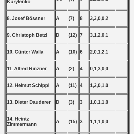
Kurylenko
8. Josef Bössner
A
(7)
8
3,3,0,0,2
9. Christoph Betzl
D
(12)
7
3,1,2,0,1
10. Günter Walla
A
(10)
6
2,0,1,2,1
11. Alfred Rinzner
A
(2)
4
0,1,3,0,0
12. Helmut Schippl
A
(11)
4
1,2,0,1,0
13. Dieter Dauderer
D
(3)
3
1,0,1,1,0
14. Heintz
A
(15)
3
1,1,1,0,0
Zimmermann