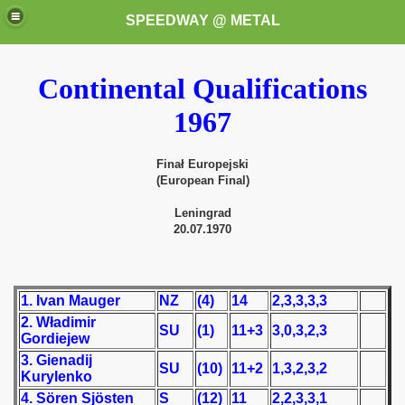
SPEEDWAY @ METAL
Continental Qualifications
1967
Finał Europejski
(European Final)
k for these speedway programms)
Leningrad
20.07.1970
przedaż (My speedway programmes to exchange or sale)
ostwa Świata (World Speedway Championship)
1. Ivan Mauger
NZ
(4)
14
2,3,3,3,3
2. Władimir
 1936
SU
(1)
11+3
3,0,3,2,3
Gordiejew
3. Gienadij
 1937
SU
(10)
11+2
1,3,2,3,2
Kurylenko
4. Sören Sjösten
S
(12)
11
2,2,3,3,1
 1938