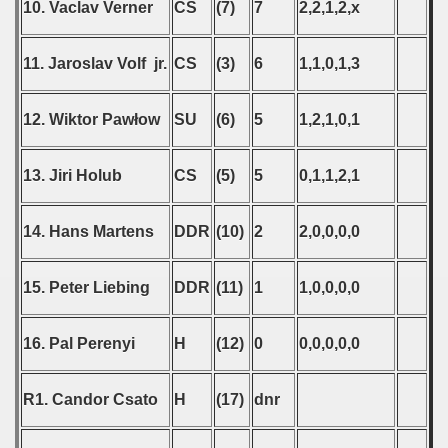
10. Vaclav Verner
CS
(7)
7
2,2,1,2,x
11. Jaroslav Volf jr.
CS
(3)
6
1,1,0,1,3
12. Wiktor Pawłow
SU
(6)
5
1,2,1,0,1
13. Jiri Holub
CS
(5)
5
0,1,1,2,1
14. Hans Martens
DDR
(10)
2
2,0,0,0,0
15. Peter Liebing
DDR
(11)
1
1,0,0,0,0
16. Pal Perenyi
H
(12)
0
0,0,0,0,0
R1. Candor Csato
H
(17)
dnr