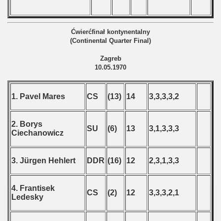
Ćwierćfinał kontynentalny
(Continental Quarter Final)
Zagreb
10.05.1970
1. Pavel Mares
CS
(13)
14
3,3,3,3,2
2. Borys
SU
(6)
13
3,1,3,3,3
Ciechanowicz
3. Jürgen Hehlert
DDR
(16)
12
2,3,1,3,3
4. Frantisek
CS
(2)
12
3,3,3,2,1
Ledesky