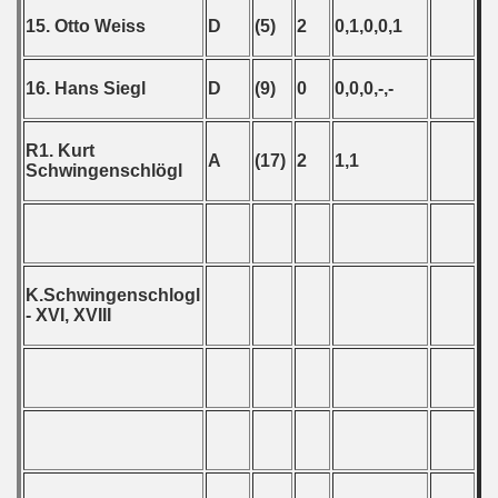
15. Otto Weiss
D
(5)
2
0,1,0,0,1
16. Hans Siegl
D
(9)
0
0,0,0,-,-
R1. Kurt
A
(17)
2
1,1
Schwingenschlögl
K.Schwingenschlogl
- XVI, XVIII