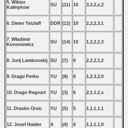
5. Wiktor
SU
(11)
10
3,3,2,x,2
Kałmykow
6. Dieter Tetzlaff
DDR
(12)
10
2,2,2,3,1
7. Władimir
SU
(14)
10
1,2,2,2,3
Kononowicz
8. Jurij Lambonskij
SU
(7)
9
2,2,2,1,2
9. Drago Perko
YU
(9)
8
1,2,3,2,0
10. Drago Regvart
YU
(3)
6
2,1,1,2,x
11. Drasko Orsic
YU
(5)
5
1,1,1,1,1
12. Josef Haider
A
(4)
4
1,1,1,1,0