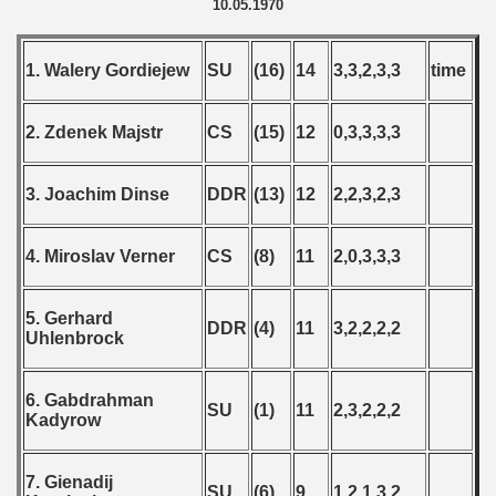
10.05.1970
1. Walery Gordiejew
SU
(16)
14
3,3,2,3,3
time
2. Zdenek Majstr
CS
(15)
12
0,3,3,3,3
3. Joachim Dinse
DDR
(13)
12
2,2,3,2,3
4. Miroslav Verner
CS
(8)
11
2,0,3,3,3
5. Gerhard
DDR
(4)
11
3,2,2,2,2
Uhlenbrock
6. Gabdrahman
SU
(1)
11
2,3,2,2,2
Kadyrow
7. Gienadij
SU
(6)
9
1,2,1,3,2