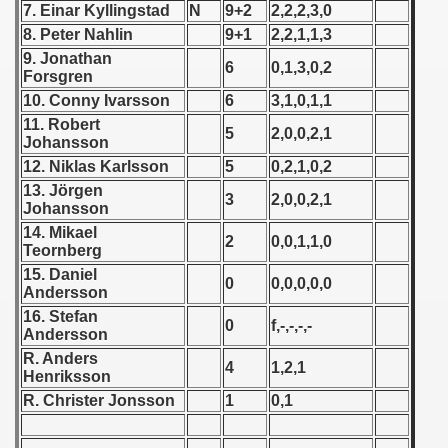
7. Einar Kyllingstad
N
9+2
2,2,2,3,0
8. Peter Nahlin
9+1
2,2,1,1,3
 1939
9. Jonathan
6
0,1,3,0,2
Forsgren
 1946
10. Conny Ivarsson
6
3,1,0,1,1
11. Robert
 1947
5
2,0,0,2,1
Johansson
12. Niklas Karlsson
5
0,2,1,0,2
1948
13. Jörgen
3
2,0,0,2,1
Johansson
 1949
14. Mikael
2
0,0,1,1,0
Teornberg
 1950
15. Daniel
0
0,0,0,0,0
Andersson
 1951
16. Stefan
0
f,-,-,-,-
Andersson
 - 1952
R. Anders
4
1,2,1
Henriksson
 - 1953
R. Christer Jonsson
1
0,1
 - 1954