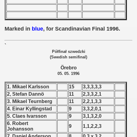
 - 1955
 - 1956
Marked in
blue
, for Scandinavian Final 1996.
 - 1957
 - 1958
`
Półfinał szwedzki
 - 1959
(Swedish semifinal)
Örebro
 - 1960
05. 05. 1996
 - 1961
1. Mikael Karlsson
15
3,3,3,3,3
2, Stefan Dannö
11
2,3,3,2,1
 - 1962
3. Mikael Teurnberg
11
2,2,1,3,3
 - 1963
4. Einar Kyllingstad
9
3,3,2,0,1
5. Claes Ivarsson
9
3,1,3,2,0
 - 1964
6. Robert
9
1,1,2,2,3
Johansson
 - 1965
7. Daniel Anderson
8
0,3,x,3,2