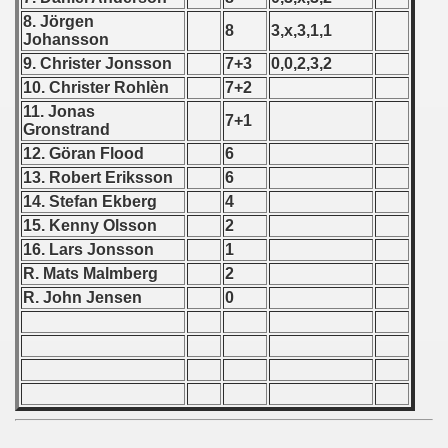
8. Jörgen
8
3,x,3,1,1
 - 1966
Johansson
9. Christer Jonsson
7+3
0,0,2,3,2
 - 1967
10. Christer Rohlèn
7+2
11. Jonas
 - 1968
7+1
Gronstrand
12. Göran Flood
6
 - 1969
13. Robert Eriksson
6
14. Stefan Ekberg
4
 - 1970
15. Kenny Olsson
2
 1971
16. Lars Jonsson
1
R. Mats Malmberg
2
 1972
R. John Jensen
0
 1973
 1974
 1975