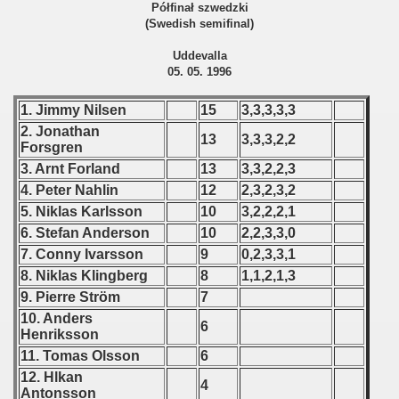
 1976
Półfinał szwedzki
(Swedish semifinal)
 1977
Uddevalla
05. 05. 1996
 1978
1. Jimmy Nilsen
15
3,3,3,3,3
 1979
2. Jonathan
13
3,3,3,2,2
Forsgren
 1980
3. Arnt Forland
13
3,3,2,2,3
4. Peter Nahlin
12
2,3,2,3,2
 1981
5. Niklas Karlsson
10
3,2,2,2,1
6. Stefan Anderson
10
2,2,3,3,0
 1982
7. Conny Ivarsson
9
0,2,3,3,1
 1983
8. Niklas Klingberg
8
1,1,2,1,3
9. Pierre Ström
7
 1984
10. Anders
6
Henriksson
 1985
11. Tomas Olsson
6
12. Hlkan
4
 1986
Antonsson