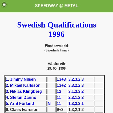
SPEEDWAY @ METAL
Swedish Qualifications
1996
Finał szwedzki
(Swedish Final)
k for these speedway programms)
ästervik
V
29. 05. 1996
przedaż (My speedway programmes to exchange or sale)
1. Jimmy Nilsen
13+3
3,2,3,2,3
ostwa Świata (World Speedway Championship)
2. Mikael Karlsson
13+2
3,3,2,2,3
 1936
3. Niklas Klingberg
12
3,1,3,3,2
4. Stefan Dannö
11
2,3,1,2,3
 1937
5. Arnt F
ö
rland
N
11
1,3,3,3,1
6. Claes Ivarsson
9+3
1,3,2,1,2
 1938