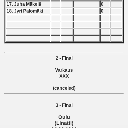
17. Juha Mäkelä
0
 - 1966
18. Jyri Palomäki
0
 - 1967
 - 1968
 - 1969
 - 1970
2 - Final
Varkaus
 1971
XXX
 1972
(canceled)
 1973
3 - Final
 1974
Oulu
 1975
(Linatti)