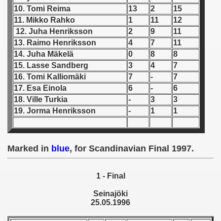
10. Tomi Reima
13
2
15
 1939
11. Mikko Rahko
1
11
12
12. Juha Henriksson
2
9
11
 1946
13. Raimo Henriksson
4
7
11
14. Juha Mäkelä
0
8
8
 1947
15. Lasse Sandberg
3
4
7
16. Tomi Kalliomäki
7
-
7
1948
17. Esa Einola
6
-
6
18. Ville Turkia
-
3
3
 1949
19. Jorma Henriksson
-
1
1
 1950
 1951
Marked in
blue
, for Scandinavian Final 1997.
 - 1952
1 - Final
 - 1953
Seinajöki
25.05.1996
 - 1954