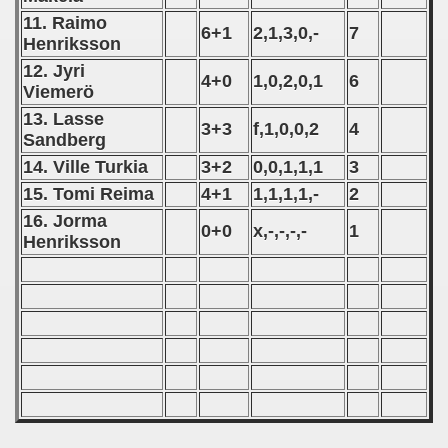
11. Raimo
 1987
6+1
2,1,3,0,-
7
Henriksson
12. Jyri
ip - 1988
4+0
1,0,2,0,1
6
Viemerö
 - 1989
13. Lasse
3+3
f,1,0,0,2
4
Sandberg
 - 1990
14. Ville Turkia
3+2
0,0,1,1,1
3
15. Tomi Reima
4+1
1,1,1,1,-
2
) - 1991
16. Jorma
0+0
x,-,-,-,-
1
 - 1992
Henriksson
) - 1993
) - 1994
ip - 1995
 - 1996