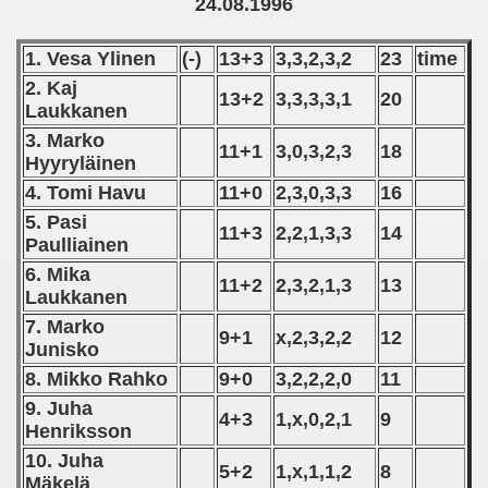
24.08.1996
 1976
 1977
1. Vesa Ylinen
(-)
13+3
3,3,2,3,2
23
time
2. Kaj
13+2
3,3,3,3,1
20
 1978
Laukkanen
3. Marko
 1979
11+1
3,0,3,2,3
18
Hyyryläinen
4. Tomi Havu
11+0
2,3,0,3,3
16
 1980
5. Pasi
11+3
2,2,1,3,3
14
 1981
Paulliainen
6. Mika
11+2
2,3,2,1,3
13
 1982
Laukkanen
7. Marko
 1983
9+1
x,2,3,2,2
12
Junisko
8. Mikko Rahko
9+0
3,2,2,2,0
11
 1984
9. Juha
4+3
1,x,0,2,1
9
 1985
Henriksson
10. Juha
5+2
1,x,1,1,2
8
 1986
Mäkelä