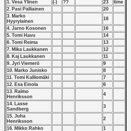
1. Vesa Ylinen
(-)
??
23
time
 - 1955
2. Pasi Palliainen
20
3. Marko
 - 1956
18
Hyyrylainen
4. Jarno Kosonen
16
 - 1957
5. Tomi Havu
14
 - 1958
6. Tomi Reima
13
7. Mika Laukkanen
12
 - 1959
8. Kaj Laukkanen
11
9. Jyri Viemerö
9
 - 1960
10. Marko Junisko
8
11. Tomi Kalliomäki
7
 - 1961
12. Esa Einola
6
 - 1962
13. Raimo
4
Henriksson
14. Lasse
 - 1963
3
Sandberg
15. Juha
 - 1964
2
Henriksson
16. Mikko Rahko
1
 - 1965