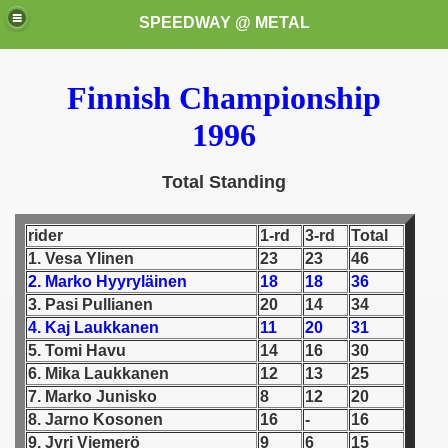
SPEEDWAY @ METAL
Finnish Championship
1996
Total Standing
k for these speedway programms)
rider
1-rd
3-rd
Total
1. Vesa Ylinen
23
23
46
przedaż (My speedway programmes to exchange or sale)
2. Marko Hyyryläinen
18
18
36
3. Pasi Pullianen
20
14
34
ostwa Świata (World Speedway Championship)
4. Kaj Laukkanen
11
20
31
5. Tomi Havu
14
16
30
 1936
6. Mika Laukkanen
12
13
25
7. Marko Junisko
8
12
20
 1937
8. Jarno Kosonen
16
-
16
9. Jyri Viemerö
9
6
15
 1938