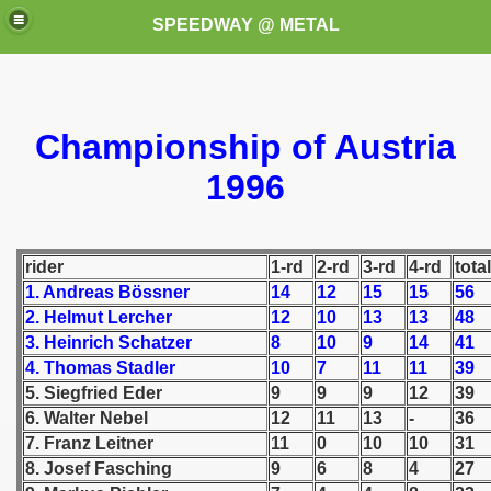
SPEEDWAY @ METAL
Championship of Austria
1996
k for these speedway programms)
rider
1-rd
2-rd
3-rd
4-rd
total
1. Andreas Bössner
14
12
15
15
56
przedaż (My speedway programmes to exchange or sale)
2. Helmut Lercher
12
10
13
13
48
3. Heinrich Schatzer
8
10
9
14
41
ostwa Świata (World Speedway Championship)
4. Thomas Stadler
10
7
11
11
39
5. Siegfried Eder
9
9
9
12
39
 1936
6. Walter Nebel
12
11
13
-
36
 1937
7. Franz Leitner
11
0
10
10
31
8. Josef Fasching
9
6
8
4
27
 1938