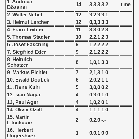
1. Andreas
14
3,3,3,3,2
time
 - 1955
Bössner
2. Walter Nebel
12
3,2,3,3,1
 - 1956
3. Helmut Lercher
12
0,3,3,3,3
4. Franz Leitner
11
3,3,0,2,3
 - 1957
5. Thomas Stadler
10
2,2,1,2,3
 - 1958
6. Josef Fasching
9
1,2,2,2,2
7. Siegfried Eder
9
2,1,2,2,2
 - 1959
8. Heinrich
8
1,0,1,3,3
Schatzer
 - 1960
9. Markus Pichler
7
2,1,3,1,0
10. Ewald Doubek
6
2,0,2,1,1
 - 1961
11. Rene Kuhr
5
3,0,0,0,2
12. Ivan Nagar
4
0,3,0,1,0
 - 1962
13, Paul Ager
4
1,0,2,0,1
14. Oliver Özelt
4
1,1,1,1,0
 - 1963
15. Martin
2
0,2,0,-,-
Litschauer
 - 1964
16. Herbert
1
0,0,1,0,0
Ungersbäck
 - 1965