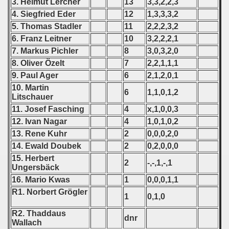
3. Helmut Lercher
13
3,3,2,2,3
ications) - 1996
4. Siegfried Eder
12
1,3,3,3,2
5. Thomas Stadler
11
2,2,2,3,2
ian Championship) - 1996
6. Franz Leitner
10
3,2,2,2,1
7. Markus Pichler
8
3,0,3,2,0
alifications) - 1996
8. Oliver Özelt
7
2,2,1,1,1
9. Paul Ager
6
2,1,2,0,1
 Qualification) - 1996
10. Martin
6
1,1,0,1,2
Litschauer
fications) - 1996
11. Josef Fasching
4
x,1,0,0,3
al round) - 1996
12. Ivan Nagar
4
1,0,1,0,2
13. Rene Kuhr
2
0,0,0,2,0
rcontinental round) - 1996
14. Ewald Doubek
2
0,2,0,0,0
15. Herbert
2
-,-,1,-,1
Ungersbäck
16. Mario Kwas
1
0,0,0,1,1
R1. Norbert Grögler
1
0,1,0
 - 1997
R2. Thaddaus
dnr
Wallach
) - 1998