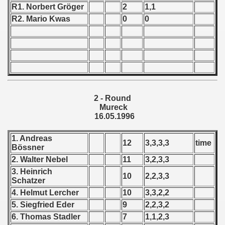
R1. Norbert Gröger
2
1,1
 - 1966
R2. Mario Kwas
0
0
 - 1967
 - 1968
 - 1969
2 - Round
 - 1970
Mureck
16.05.1996
 1971
1. Andreas
12
3,3,3,3
time
 1972
Bössner
2. Walter Nebel
11
3,2,3,3
 1973
3. Heinrich
10
2,2,3,3
Schatzer
 1974
4. Helmut Lercher
10
3,3,2,2
5. Siegfried Eder
9
2,2,3,2
 1975
6. Thomas Stadler
7
1,1,2,3