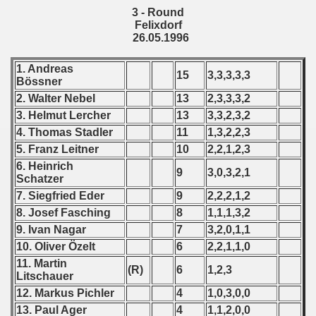
3 - Round
 1987
Felixdorf
26.05.1996
ip - 1988
1. Andreas
15
3,3,3,3,3
 - 1989
Bössner
2. Walter Nebel
13
2,3,3,3,2
 - 1990
3. Helmut Lercher
13
3,3,2,3,2
4. Thomas Stadler
11
1,3,2,2,3
) - 1991
5. Franz Leitner
10
2,2,1,2,3
6. Heinrich
 - 1992
9
3,0,3,2,1
Schatzer
7. Siegfried Eder
9
2,2,2,1,2
) - 1993
8. Josef Fasching
8
1,1,1,3,2
) - 1994
9. Ivan Nagar
7
3,2,0,1,1
10. Oliver Özelt
6
2,2,1,1,0
ip - 1995
11. Martin
(R)
6
1,2,3
Litschauer
 - 1996
12. Markus Pichler
4
1,0,3,0,0
13. Paul Ager
4
1,1,2,0,0