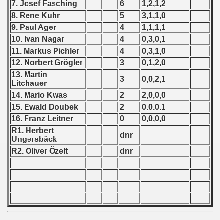
7. Josef Fasching
6
1,2,1,2
 1976
8. Rene Kuhr
5
3,1,1,0
 1977
9. Paul Ager
4
1,1,1,1
10. Ivan Nagar
4
0,3,0,1
 1978
11. Markus Pichler
4
0,3,1,0
12. Norbert Grögler
3
0,1,2,0
 1979
13. Martin
3
0,0,2,1
Litchauer
 1980
14. Mario Kwas
2
2,0,0,0
15. Ewald Doubek
2
0,0,0,1
 1981
16. Franz Leitner
0
0,0,0,0
 1982
R1. Herbert
dnr
Ungersbäck
 1983
R2. Oliver Özelt
dnr
 1984
 1985
 1986