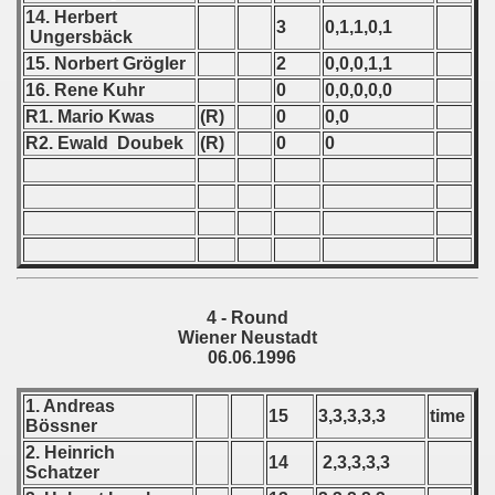
ian qualifications) - 1996
14. Herbert
3
0,1,1,0,1
Ungersbäck
an qualifications) - 1996
15. Norbert Grögler
2
0,0,0,1,1
16. Rene Kuhr
0
0,0,0,0,0
ualifications 1996
R1. Mario Kwas
(R)
0
0,0
R2. Ewald Doubek
(R)
0
0
qualifications) - 1996
ifications) - 1996
n Qualification) - 1996
ification) - 1996
4 - Round
Qualifications) - 1996
Wiener Neustadt
06.06.1996
 qualifications) - 1996
1. Andreas
15
3,3,3,3,3
time
n qualifications) - 1996
Bössner
2. Heinrich
14
2,3,3,3,3
fications) - 1996
Schatzer