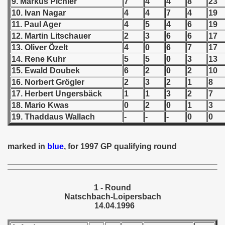
9. Markus Pichler
7
4
4
8
23
10. Ivan Nagar
4
4
7
4
19
 1939
11. Paul Ager
4
5
4
6
19
12. Martin Litschauer
2
3
6
6
17
 1946
13. Oliver Özelt
4
0
6
7
17
14. Rene Kuhr
5
5
0
3
13
 1947
15. Ewald Doubek
6
2
0
2
10
16. Norbert Grögler
2
3
2
1
8
1948
17. Herbert Ungersbäck
1
1
3
2
7
 1949
18. Mario Kwas
0
2
0
1
3
19. Thaddaus Wallach
-
-
-
0
0
 1950
marked in
blue
, for 1997 GP qualifying round
 1951
 - 1952
1 - Round
 - 1953
Natschbach-Loipersbach
14.04.1996
 - 1954