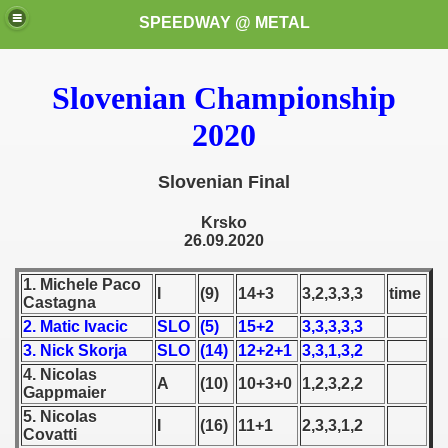
SPEEDWAY @ METAL
Slovenian Championship
2020
Slovenian Final
Krsko
k for these speedway programms)
26.09.2020
przedaż (My speedway programmes to exchange or sale)
1. Michele Paco
I
(9)
14+3
3,2,3,3,3
time
Castagna
ostwa Świata (World Speedway Championship)
2. Matic Ivacic
SLO
(5)
15+2
3,3,3,3,3
3. Nick Skorja
SLO
(14)
12+2+1
3,3,1,3,2
 1936
4. Nicolas
A
(10)
10+3+0
1,2,3,2,2
Gappmaier
 1937
5. Nicolas
I
(16)
11+1
2,3,3,1,2
Covatti
 1938