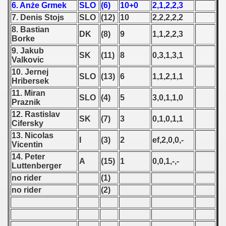
6. Anże Grmek
SLO
(6)
10+0
2,1,2,2,3
7. Denis Stojs
SLO
(12)
10
2,2,2,2,2
 1939
8. Bastian
DK
(8)
9
1,1,2,2,3
Borke
 1946
9. Jakub
SK
(11)
8
0,3,1,3,1
Valkovic
 1947
10. Jernej
SLO
(13)
6
1,1,2,1,1
Hribersek
1948
11. Miran
SLO
(4)
5
3,0,1,1,0
Praznik
 1949
12. Rastislav
SK
(7)
3
0,1,0,1,1
Cifersky
 1950
13. Nicolas
I
(3)
2
ef,2,0,0,-
Vicentin
 1951
14. Peter
A
(15)
1
0,0,1,-,-
Luttenberger
 - 1952
no rider
(1)
no rider
(2)
 - 1953
 - 1954