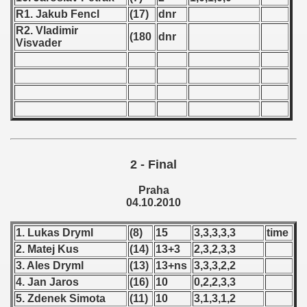
R1. Jakub Fencl
(17)
dnr
 - 1966
R2. Vladimir
(180
dnr
Visvader
 - 1967
 - 1968
 - 1969
 - 1970
2 - Final
 1971
Praha
 1972
04.10.2010
 1973
1. Lukas Dryml
(8)
15
3,3,3,3,3
time
2. Matej Kus
(14)
13+3
2,3,2,3,3
 1974
3. Ales Dryml
(13)
13+ns
3,3,3,2,2
4. Jan Jaros
(16)
10
0,2,2,3,3
 1975
5. Zdenek Simota
(11)
10
3,1,3,1,2