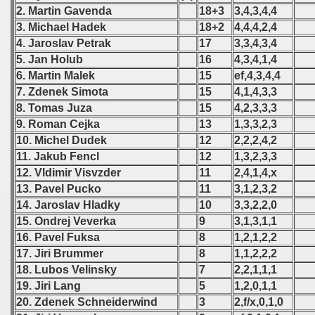
2. Martin Gavenda
18+3
3,4,3,4,4
 - 2008
3. Michael Hadek
18+2
4,4,4,2,4
4. Jaroslav Petrak
17
3,3,4,3,4
 - 2009
5. Jan Holub
16
4,3,4,1,4
 - 2010
6. Martin Malek
15
ef,4,3,4,4
7. Zdenek Simota
15
4,1,4,3,3
ian Qualifications) - 2010
8. Tomas Juza
15
4,2,3,3,3
9. Roman Cejka
13
1,3,3,2,3
alifications) - 2010
10. Michel Dudek
12
2,2,2,4,2
11. Jakub Fencl
12
1,3,2,3,3
Qualifications) - 2010
12. Vldimir Visvzder
11
2,4,1,4,x
13. Pavel Pucko
11
3,1,2,3,2
ifications) - 2010
14. Jaroslav Hladky
10
3,3,2,2,0
15. Ondrej Veverka
9
3,1,3,1,1
ification) - 2010
16. Pavel Fuksa
8
1,2,1,2,2
n Qualification) - 2010
17. Jiri Brummer
8
1,1,2,2,2
18. Lubos Velinsky
7
2,2,1,1,1
fications) - 2010
19. Jiri Lang
5
1,2,0,1,1
20. Zdenek Schneiderwind
3
2,f/x,0,1,0
fications) - 2010