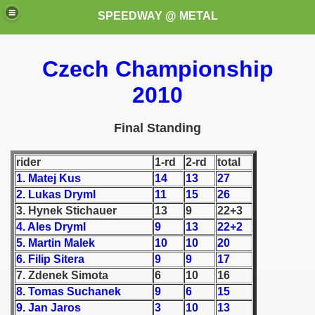
SPEEDWAY @ METAL
Czech Championship
2010
Final Standing
rider
1-rd
2-rd
total
k for these speedway programms)
1. Matej Kus
14
13
27
przedaż (My speedway programmes to exchange or sale)
2. Lukas Dryml
11
15
26
3. Hynek Stichauer
13
9
22+3
ostwa Świata (World Speedway Championship)
4. Ales Dryml
9
13
22+2
5. Martin Malek
10
10
20
 1936
6. Filip Sitera
9
9
17
7. Zdenek Simota
6
10
16
 1937
8. Tomas Suchanek
9
6
15
9. Jan Jaros
3
10
13
 1938