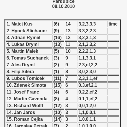
Pardubice
 - 1955
08.10.2010
 - 1956
1. Matej Kus
(6)
14
3,2,3,3,3
time
 - 1957
2. Hynek Stichauer
(9)
13
3,3,2,2,3
3. Adrian Rymel
(16)
12
3,2,3,1,3
 - 1958
4. Lukas Dryml
(13)
11
2,1,3,3,2
5. Martin Malek
(5)
10
2,2,2,1,3
 - 1959
6. Tomas Suchanek
(3)
9
1,1,3,3,1
 - 1960
7. Ales Dryml
(2)
9
2,3,ef,2,2
8. Filip Sitera
(1)
8
3,0,2,3,0
 - 1961
9. Lubos Tomicek
(11)
7
2,3,1,1,ef
10. Zdenek Simota
(15)
6
0,3,ef,2,1
 - 1962
11. Josef Franc
(4)
6
0,2,2,ef,2
12. Martin Gavenda
(8)
4
0,1,1,ef,2
 - 1963
13. Richard Wolff
(12)
3
0,0,1,2,0
14. Jan Jaros
(10)
3
1,1,0,0,1
 - 1964
15. Roman Cejka
(14)
3
1,0,0,1,1
 - 1965
16. Jaroslav Petrak
(7)
2
1,0,1,0,0