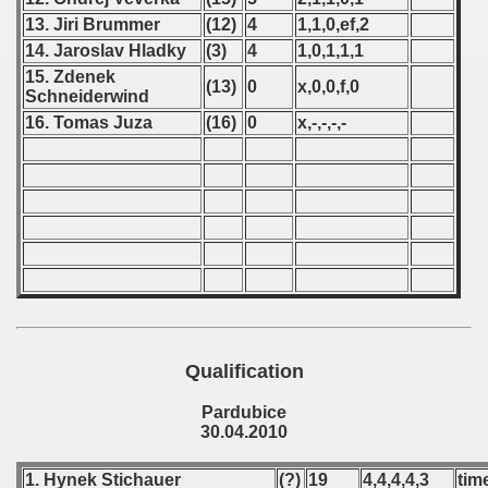
 - 1997
13. Jiri Brummer
(12)
4
1,1,0,ef,2
) - 1998
14. Jaroslav Hladky
(3)
4
1,0,1,1,1
15. Zdenek
(13)
0
x,0,0,f,0
 - 1999
Schneiderwind
16. Tomas Juza
(16)
0
x,-,-,-,-
 - 2000
 - 2001
 - 2002
 - 2003
 - 2004
Qualification
 - 2005
Pardubice
 - 2006
30.04.2010
 - 2007
1. Hynek Stichauer
(?)
19
4,4,4,4,3
tim