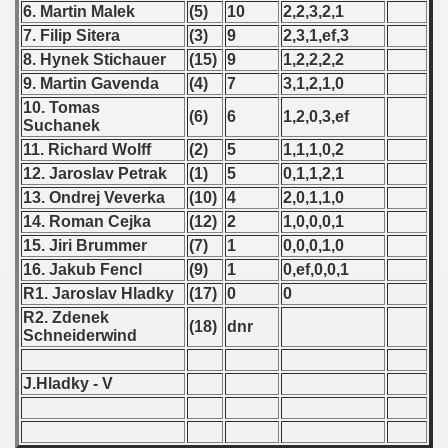
 1976
6. Martin Malek
(5)
10
2,2,3,2,1
7. Filip Sitera
(3)
9
2,3,1,ef,3
 1977
8. Hynek Stichauer
(15)
9
1,2,2,2,2
9. Martin Gavenda
(4)
7
3,1,2,1,0
 1978
10. Tomas
(6)
6
1,2,0,3,ef
Suchanek
 1979
11. Richard Wolff
(2)
5
1,1,1,0,2
12. Jaroslav Petrak
(1)
5
0,1,1,2,1
 1980
13. Ondrej Veverka
(10)
4
2,0,1,1,0
 1981
14. Roman Cejka
(12)
2
1,0,0,0,1
15. Jiri Brummer
(7)
1
0,0,0,1,0
 1982
16. Jakub Fencl
(9)
1
0,ef,0,0,1
R1. Jaroslav Hladky
(17)
0
0
 1983
R2. Zdenek
(18)
dnr
Schneiderwind
 1984
J.Hladky - V
 1985
 1986