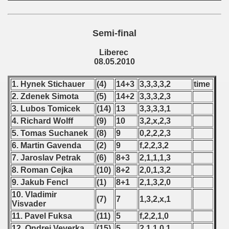
 1987
Semi-final
ip - 1988
Liberec
 - 1989
08.05.2010
 - 1990
1. Hynek Stichauer
(4)
14+3
3,3,3,3,2
time
2. Zdenek Simota
(5)
14+2
3,3,3,2,3
) - 1991
3. Lubos Tomicek
(14)
13
3,3,3,3,1
4. Richard Wolff
(9)
10
3,2,x,2,3
 - 1992
5. Tomas Suchanek
(8)
9
0,2,2,2,3
) - 1993
6. Martin Gavenda
(2)
9
f,2,2,3,2
7. Jaroslav Petrak
(6)
8+3
2,1,1,1,3
) - 1994
8. Roman Cejka
(10)
8+2
2,0,1,3,2
9. Jakub Fencl
(1)
8+1
2,1,3,2,0
ip - 1995
10. Vladimir
(7)
7
1,3,2,x,1
Visvader
 - 1996
11. Pavel Fuksa
(11)
5
f,2,2,1,0
12. Ondrej Veverka
(15)
5
2,1,1,0,1