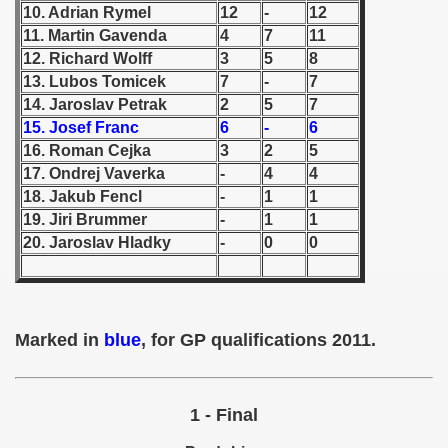
10. Adrian Rymel
12
-
12
11. Martin Gavenda
4
7
11
 1939
12. Richard Wolff
3
5
8
13. Lubos Tomicek
7
-
7
 1946
14. Jaroslav Petrak
2
5
7
 1947
15. Josef Franc
6
-
6
16. Roman Cejka
3
2
5
1948
17. Ondrej Vaverka
-
4
4
18. Jakub Fencl
-
1
1
 1949
19. Jiri Brummer
-
1
1
20. Jaroslav Hladky
-
0
0
 1950
 1951
 - 1952
Marked in
blue
, for GP qualifications 2011.
 - 1953
1 - Final
 - 1954