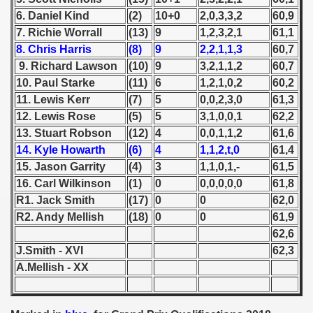
6. Daniel Kind
(2)
10+0
2,0,3,3,2
60,9
 1939
7. Richie Worrall
(13)
9
1,2,3,2,1
61,1
8. Chris Harris
(8)
9
2,2,1,1,3
60,7
 1946
9. Richard Lawson
(10)
9
3,2,1,1,2
60,7
10. Paul Starke
(11)
6
1,2,1,0,2
60,2
 1947
11. Lewis Kerr
(7)
5
0,0,2,3,0
61,3
12. Lewis Rose
(5)
5
3,1,0,0,1
62,2
1948
13. Stuart Robson
(12)
4
0,0,1,1,2
61,6
 1949
14. Kyle Howarth
(6)
4
1,1,2,t,0
61,4
15. Jason Garrity
(4)
3
1,1,0,1,-
61,5
 1950
16. Carl Wilkinson
(1)
0
0,0,0,0,0
61,8
R1. Jack Smith
(17)
0
0
62,0
 1951
R2. Andy Mellish
(18)
0
0
61,9
62,6
 - 1952
J.Smith - XVI
62,3
 - 1953
A.Mellish - XX
 - 1954