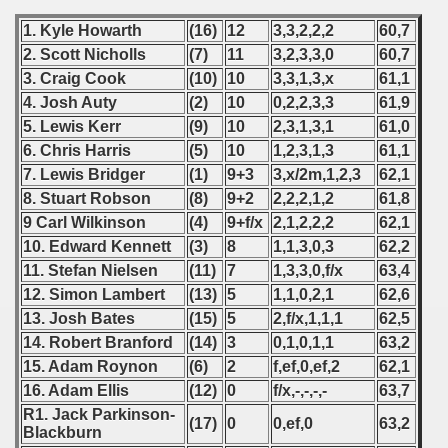
 1976
1. Kyle Howarth
(16)
12
3,3,2,2,2
60,7
 1977
2. Scott Nicholls
(7)
11
3,2,3,3,0
60,7
3. Craig Cook
(10)
10
3,3,1,3,x
61,1
 1978
4. Josh Auty
(2)
10
0,2,2,3,3
61,9
5. Lewis Kerr
(9)
10
2,3,1,3,1
61,0
 1979
6. Chris Harris
(5)
10
1,2,3,1,3
61,1
7. Lewis Bridger
(1)
9+3
3,x/2m,1,2,3
62,1
 1980
8. Stuart Robson
(8)
9+2
2,2,2,1,2
61,8
 1981
9 Carl Wilkinson
(4)
9+f/x
2,1,2,2,2
62,1
10. Edward Kennett
(3)
8
1,1,3,0,3
62,2
 1982
11. Stefan Nielsen
(11)
7
1,3,3,0,f/x
63,4
12. Simon Lambert
(13)
5
1,1,0,2,1
62,6
 1983
13. Josh Bates
(15)
5
2,f/x,1,1,1
62,5
14. Robert Branford
(14)
3
0,1,0,1,1
63,2
 1984
15. Adam Roynon
(6)
2
f,ef,0,ef,2
62,1
16. Adam Ellis
(12)
0
f/x,-,-,-,-
63,7
 1985
R1. Jack Parkinson-
(17)
0
0,ef,0
63,2
Blackburn
 1986