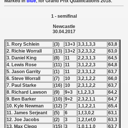
Marked in
blue
, for Grand Prix Qualifications 2018
.
 - 1955
1 - semifinal
 - 1956
Newcastle
 - 1957
30.04.2017
 - 1958
1. Rory Schlein
(3)
13+3
3,3,1,3,3
63,8
2. Richie Worrall
(13)
13+2
3,2,3,3,2
63,0
 - 1959
3. Daniel King
(8)
11
2,2,3,1,3
64,5
4. Lewis Rose
(11)
11
3,1,2,2,3
64,8
 - 1960
5. Jason Garrity
(1)
11
2,3,3,1,2
63,7
 - 1961
6. Steve Worrall
(7)
10
3,2,1,2,2
66,0
7. Paul Starke
(16)
10
2,3,1,2,2
63,7
 - 1962
8. Richard Lawson
(9)
9+3
t,1,2,3,3
64,2
9. Ben Barker
(10)
9+2
2,3,2,1,1
64,7
 - 1963
10. Kyle Newman
(12)
7
1,1,2,2,1
65,4
11. James Serjeant
(5)
6
1,f,3,0,2
63,1
 - 1964
12. Joe Jacobs
(2)
3
1,2,f,ef,0
63,3
 - 1965
13. Max Clegg
(15)
3
1,0,1,1,0
63,7