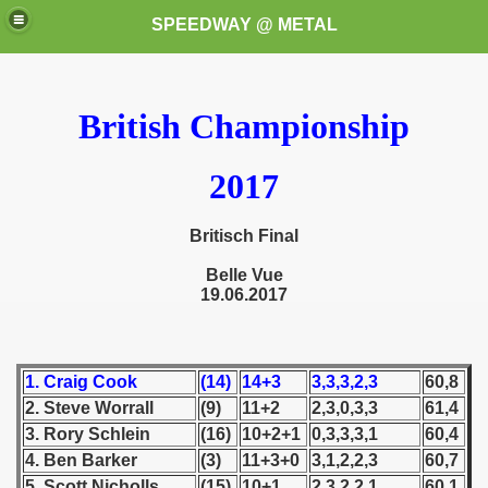
SPEEDWAY @ METAL
British Championship
2017
Britisch Final
k for these speedway programms)
Belle Vue
19.06.2017
przedaż (My speedway programmes to exchange or sale)
ostwa Świata (World Speedway Championship)
1. Craig Cook
(14)
14+3
3,3,3,2,3
60,8
 1936
2. Steve Worrall
(9)
11+2
2,3,0,3,3
61,4
3. Rory Schlein
(16)
10+2+1
0,3,3,3,1
60,4
 1937
4. Ben Barker
(3)
11+3+0
3,1,2,2,3
60,7
 1938
5. Scott Nicholls
(15)
10+1
2,3,2,2,1
60,1