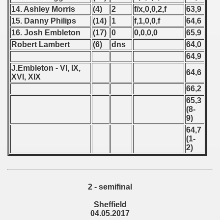
14. Ashley Morris
(4)
2
f/x,0,0,2,f
63,9
 - 1966
15. Danny Philips
(14)
1
f,1,0,0,f
64,6
16. Josh Embleton
(17)
0
0,0,0,0
65,9
 - 1967
Robert Lambert
(6)
dns
64,0
64,9
 - 1968
J.Embleton - VI, IX,
64,6
XVI, XIX
 - 1969
66,2
 - 1970
65,3
(8-
9)
 1971
64,7
(1-
 1972
2)
 1973
 1974
2 - semifinal
 1975
Sheffield
04.05.2017