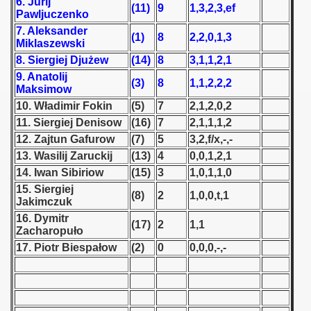
6. Jurij
(11)
9
1,3,2,3,ef
Pawljuczenko
 1939
7. Aleksander
(1)
8
2,2,0,1,3
Miklaszewski
 1946
8. Siergiej Djużew
(14)
8
3,1,1,2,1
9. Anatolij
(3)
8
1,1,2,2,2
 1947
Maksimow
10. Władimir Fokin
(5)
7
2,1,2,0,2
1948
11. Siergiej Denisow
(16)
7
2,1,1,1,2
12. Zajtun Gafurow
(7)
5
3,2,f/x,-,-
 1949
13. Wasilij Zaruckij
(13)
4
0,0,1,2,1
14. Iwan Sibiriow
(15)
3
1,0,1,1,0
 1950
15. Siergiej
(8)
2
1,0,0,t,1
Jakimczuk
 1951
16. Dymitr
(17)
2
1,1
Zacharopuło
 - 1952
17. Piotr Biespałow
(2)
0
0,0,0,-,-
 - 1953
 - 1954