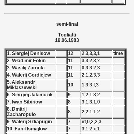
 1976
 1977
semi-final
 1978
Togliatti
19.06.1983
 1979
1. Siergiej Denisow
12
2,3,3,3,1
time
 1980
2. Władimir Fokin
11
3,3,2,3,x
 1981
3. Wasilij Zarucki
11
0,3,3,2,3
4. Walerij Gordiejew
11
2,1,2,3,3
 1982
5. Aleksandr
10
1,3,3,f,3
Mikłaszewski
 1983
6. Siergiej Jakimczik
9
1,2,1,3,2
7. Iwan Sibiriow
8
3,1,3,1,0
 1984
8. Dmitrij
8
2,2,1,1,2
Zacharopuło
 1985
9. Walerij Szliapugin
7
ef,0,2,2,3
10. Fanil Ismajłow
7
3,1,2,x,1
 1986