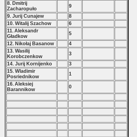
8. Dmitrij
9
Zacharopuło
9. Jurij Cunajew
8
10. Witalij Szachow
6
11. Aleksandr
5
 classe
Gładkow
12. Nikołaj Basanow
4
p
13. Wasilij
3
Korobczenkow
fication Round
14. Jurij Kornijenko
3
15. Wladimir
1
f USSR
Posriednikow
16. Aleksiej
0
ship of USSR
Barannikow
p
mpionship
nship