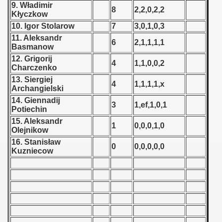
9. Władimir
8
2,2,0,2,2
Kłyczkow
 - 1966
10. Igor Stolarow
7
3,0,1,0,3
 - 1967
11. Aleksandr
6
2,1,1,1,1
Basmanow
 - 1968
12. Grigorij
4
1,1,0,0,2
Charczenko
13. Siergiej
 - 1969
4
1,1,1,1,x
Archangielski
14. Giennadij
 - 1970
3
1,ef,1,0,1
Potiechin
15. Aleksandr
 1971
1
0,0,0,1,0
Olejnikow
16. Stanisław
 1972
0
0,0,0,0,0
Kuzniecow
 1973
 1974
 1975