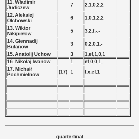
11. Władimir
7
2,1,0,2,2
Judiczew
 1987
12. Aleksiej
6
1,0,1,2,2
Olchowski
ip - 1988
13. Wiktor
5
3,2,f,-,-
Nikipiełow
 - 1989
14. Giennadij
3
0,2,0,1,-
Bułanow
 - 1990
15. Anatolij Uchow
3
1,ef,1,0,1
) - 1991
16. Nikołaj Iwanow
1
ef,0,0,1,-
17. Michaił
(17)
1
f,x,ef,1
 - 1992
Pochmielnow
) - 1993
) - 1994
ip - 1995
 - 1996
quarterfinal