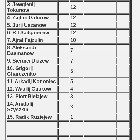
3. Jewgienij
12
Tokunow
 - 2019
4. Zajtun Gafurow
12
5. Jurij Uszanow
12
 - 2020
6. Rif Saitgariejew
12
 - 2021
7. Ajrat Fajzulin
10
8. Aleksandr
7
 - 2022
Basmanow
9. Siergiej Diużew
7
 - 2023
10. Grigorij
5
Charczenko
 - 2024
11. Arkadij Kononiec
5
12. Wasilij Guskow
4
 - 2025
13. Piotr Bielajew
3
14. Anatolij
3
Szyszkin
15. Radik Ruziejew
1