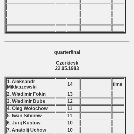
quarterfinal
Czerkiesk
22.05.1983
1. Aleksandr
14
time
Mikłaszewski
2. Władimir Fokin
13
3. Władimir Dubs
12
4. Oleg Wołochow
11
5. Iwan Sibiriew
11
6. Jurij Kustow
10
7. Anatolij Uchow
10