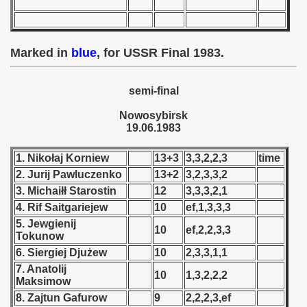
 - 1955
 - 1956
Marked in
blue
, for USSR Final 1983.
 - 1957
semi-final
 - 1958
Nowosybirsk
 - 1959
19.06.1983
 - 1960
1. Nikołaj Korniew
13+3
3,3,2,2,3
time
2. Jurij Pawluczenko
13+2
3,2,3,3,2
 - 1961
3. Michaiłł Starostin
12
3,3,3,2,1
4. Rif Saitgariejew
10
ef,1,3,3,3
 - 1962
5. Jewgienij
10
ef,2,2,3,3
Tokunow
 - 1963
6. Siergiej Djużew
10
2,3,3,1,1
7. Anatolij
 - 1964
10
1,3,2,2,2
Maksimow
8. Zajtun Gafurow
9
2,2,2,3,ef
 - 1965