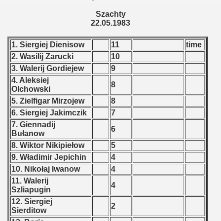
 - 1997
Szachty
) - 1998
22.05.1983
 - 1999
1. Siergiej Dienisow
11
time
2. Wasilij Zarucki
10
 - 2000
3. Walerij Gordiejew
9
4. Aleksiej
8
 - 2001
Olchowski
5. Zielfigar Mirzojew
8
 - 2002
6. Siergiej Jakimczik
7
7. Giennadij
 - 2003
6
Bułanow
8. Wiktor Nikipiełow
5
 - 2004
9. Władimir Jepichin
4
 - 2005
10. Nikołaj Iwanow
4
11. Walerij
4
Szliapugin
 - 2006
12. Siergiej
2
Sierditow
 - 2007