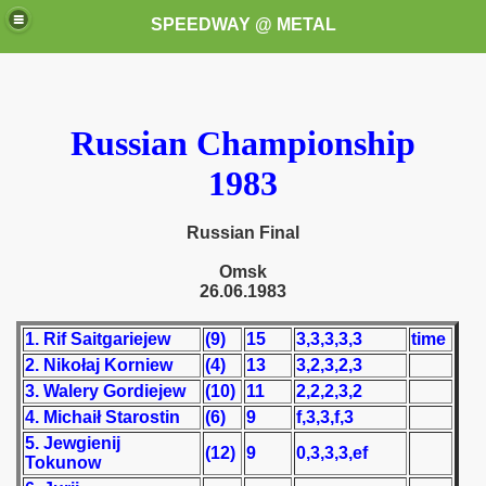
SPEEDWAY @ METAL
Russian Championship
1983
Russian Final
k for these speedway programms)
Omsk
26.06.1983
przedaż (My speedway programmes to exchange or sale)
1. Rif Saitgariejew
(9)
15
3,3,3,3,3
time
ostwa Świata (World Speedway Championship)
2. Nikołaj Korniew
(4)
13
3,2,3,2,3
3. Walery Gordiejew
(10)
11
2,2,2,3,2
 1936
4. Michaił Starostin
(6)
9
f,3,3,f,3
 1937
5. Jewgienij
(12)
9
0,3,3,3,ef
Tokunow
 1938