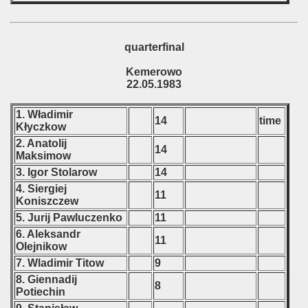
quarterfinal
Kemerowo
22.05.1983
1. Władimir
14
time
Kłyczkow
2. Anatolij
14
Maksimow
3. Igor Stolarow
14
4. Siergiej
11
Koniszczew
5. Jurij Pawluczenko
11
6. Aleksandr
11
Olejnikow
7. Wladimir Titow
9
8. Giennadij
8
Potiechin