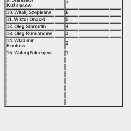
9. Stanisław
7
Kuźniecow
10. Witalij Szepielew
6
11. Wiktor Onacki
5
12. Oleg Starostin
4
13. Oleg Rumiancew
3
14. Władimir
2
Kriukow
15. Walerij Nikołajew
1