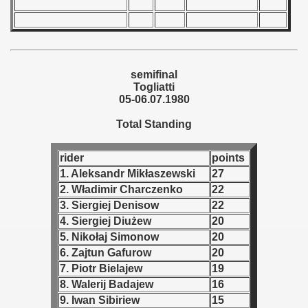
 1987
ip - 1988
semifinal
 - 1989
Togliatti
05-06.07.1980
 - 1990
Total Standing
) - 1991
rider
points
 - 1992
1. Aleksandr Mikłaszewski
27
2. Władimir Charczenko
22
) - 1993
3. Siergiej Denisow
22
4. Siergiej Diużew
20
) - 1994
5. Nikołaj Simonow
20
ip - 1995
6. Zajtun Gafurow
20
7. Piotr Bielajew
19
 - 1996
8. Walerij Badajew
16
9. Iwan Sibiriew
15