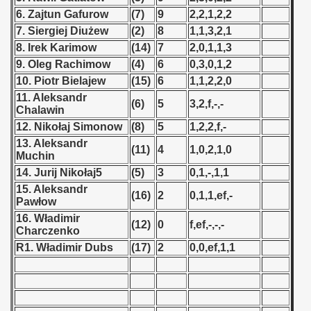
 1976
6. Zajtun Gafurow
(7)
9
2,2,1,2,2
7. Siergiej Diużew
(2)
8
1,1,3,2,1
 1977
8. Irek Karimow
(14)
7
2,0,1,1,3
9. Oleg Rachimow
(4)
6
0,3,0,1,2
 1978
10. Piotr Bielajew
(15)
6
1,1,2,2,0
 1979
11. Aleksandr
(6)
5
3,2,f,-,-
Chalawin
 1980
12. Nikołaj Simonow
(8)
5
1,2,2,f,-
13. Aleksandr
(11)
4
1,0,2,1,0
 1981
Muchin
14. Jurij Nikołaj5
(5)
3
0,1,-,1,1
 1982
15. Aleksandr
(16)
2
0,1,1,ef,-
Pawłow
 1983
16. Władimir
(12)
0
f,ef,-,-,-
Charczenko
 1984
R1. Władimir Dubs
(17)
2
0,0,ef,1,1
 1985
 1986