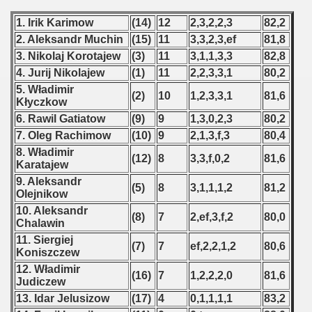
1. Irik Karimow
(14)
12
2,3,2,2,3
82,2
2. Aleksandr Muchin
(15)
11
3,3,2,3,ef
81,8
3. Nikolaj Korotajew
(3)
11
3,1,1,3,3
82,8
4. Jurij Nikolajew
(1)
11
2,2,3,3,1
80,2
5. Władimir
(2)
10
1,2,3,3,1
81,6
Kłyczkow
6. Rawil Gatiatow
(9)
9
1,3,0,2,3
80,2
7. Oleg Rachimow
(10)
9
2,1,3,f,3
80,4
8. Władimir
(12)
8
3,3,f,0,2
81,6
Karatajew
9. Aleksandr
(5)
8
3,1,1,1,2
81,2
Olejnikow
10. Aleksandr
(8)
7
2,ef,3,f,2
80,0
Chalawin
11. Siergiej
(7)
7
ef,2,2,1,2
80,6
Koniszczew
12. Władimir
(16)
7
1,2,2,2,0
81,6
Judiczew
13. Idar Jelusizow
(17)
4
0,1,1,1,1
83,2