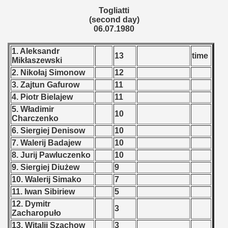
Togliatti
(second day)
 - 2019
06.07.1980
 - 2020
1. Aleksandr
13
time
Mikłaszewski
 - 2021
2. Nikołaj Simonow
12
3. Zajtun Gafurow
11
 - 2022
4. Piotr Bielajew
11
 - 2023
5. Władimir
10
Charczenko
 - 2024
6. Siergiej Denisow
10
7. Walerij Badajew
10
 - 2025
8. Jurij Pawluczenko
10
9. Siergiej Diużew
9
10. Walerij Simako
7
11. Iwan Sibiriew
5
12. Dymitr
3
Zacharopuło
13. Witalij Szachow
3