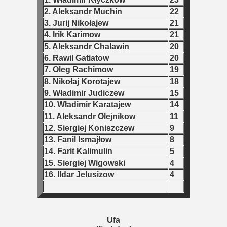
2. Aleksandr Muchin
22
3. Jurij Nikołajew
21
4. Irik Karimow
21
5. Aleksandr Chalawin
20
6. Rawil Gatiatow
20
 classe
7. Oleg Rachimow
19
8. Nikołaj Korotajew
18
p
9. Władimir Judiczew
15
fication Round
10. Władimir Karatajew
14
11. Aleksandr Olejnikow
11
f USSR
12. Siergiej Koniszczew
9
13. Fanil Ismajłow
8
ship of USSR
14. Farit Kalimulin
5
15. Siergiej Wigowski
4
p
16. Ildar Jelusizow
4
mpionship
nship
Ufa