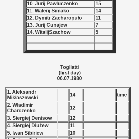
 - 1997
10. Jurij Pawluczenko
15
11. Walerij Simako
14
) - 1998
12. Dymitr Zacharopuło
11
13. Jurij Cunajew
7
 - 1999
14. WitalijSzachow
5
 - 2000
 - 2001
 - 2002
Togliatti
(first day)
06.07.1980
 - 2003
1. Aleksandr
 - 2004
14
time
Mikłaszewski
2. Władimir
 - 2005
12
Charczenko
3. Siergiej Denisow
12
 - 2006
4. Siergiej Diużew
11
 - 2007
5. Iwan Sibiriew
10