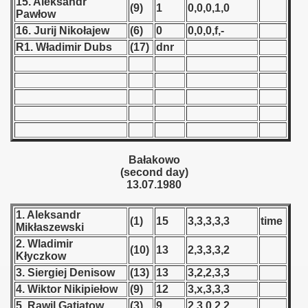
15. Aleksandr
(9)
1
0,0,0,1,0
Pawłow
 - 1966
16. Jurij Nikołajew
(6)
0
0,0,0,f,-
R1. Władimir Dubs
(17)
dnr
 - 1967
 - 1968
 - 1969
 - 1970
Bałakowo
 1971
(second day)
13.07.1980
 1972
1. Aleksandr
(1)
15
3,3,3,3,3
time
 1973
Mikłaszewski
2. Wladimir
(10)
13
2,3,3,3,2
Kłyczkow
 1974
3. Siergiej Denisow
(13)
13
3,2,2,3,3
 1975
4. Wiktor Nikipiełow
(9)
12
3,x,3,3,3
5. Rawil Gatiatow
(3)
9
2,3,0,2,2