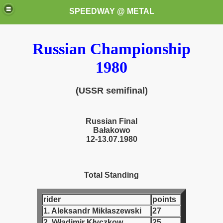
SPEEDWAY @ METAL
Russian Championship
1980
(USSR semifinal)
k for these speedway programms)
Russian Final
Bałakowo
przedaż (My speedway programmes to exchange or sale)
12-13.07.1980
ostwa Świata (World Speedway Championship)
Total Standing
 1936
rider
points
 1937
1. Aleksandr Mikłaszewski
27
 1938
2. Władimir Kłyczkow
25