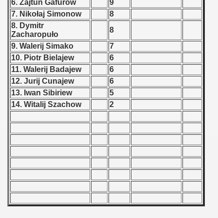
6. Zajtun Gafurow
9
 - 2008
7. Nikołaj Simonow
8
8. Dymitr
8
 - 2009
Zacharopuło
9. Walerij Simako
7
 - 2010
10. Piotr Bielajew
6
11. Walerij Badajew
6
 - 2011
12. Jurij Cunajew
6
13. Iwan Sibiriew
5
 - 2012
14. Witalij Szachow
2
 - 2013
 - 2014
 - 2015
 - 2016
 - 2018
 - 2017