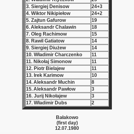
3. Siergiej Denisow
24+3
 1939
4. Wiktor Nikipiełow
24+2
5. Zajtun Gafurow
19
 1946
6. Aleksandr Chalawin
18
7. Oleg Rachimow
15
 1947
8. Rawil Gatiatow
14
9. Siergiej Diużew
14
1948
10. Władimir Charczenko
11
11. Nikołaj Simonow
11
 1949
12. Piotr Bielajew
11
13. Irek Karimow
10
 1950
14. Aleksandr Muchin
8
 1951
15. Aleksandr Pawłow
3
16. Jurij Nikołajew
3
 - 1952
17. Władimir Dubs
2
 - 1953
Bałakowo
(first day)
 - 1954
12.07.1980