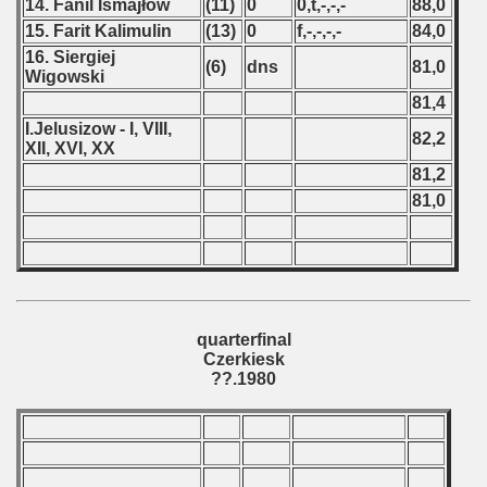
14. Fanil Ismajłow
(11)
0
0,t,-,-,-
88,0
15. Farit Kalimulin
(13)
0
f,-,-,-,-
84,0
16. Siergiej
(6)
dns
81,0
Wigowski
81,4
I.Jelusizow - I, VIII,
82,2
XII, XVI, XX
81,2
81,0
quarterfinal
Czerkiesk
??.1980