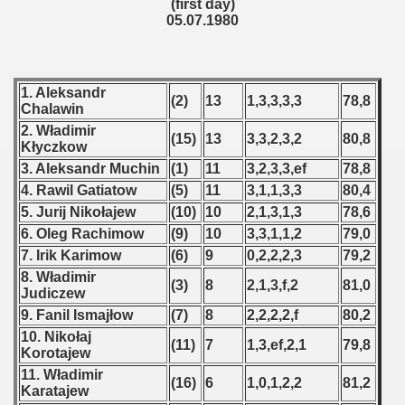
(first day)
05.07.1980
1. Aleksandr
(2)
13
1,3,3,3,3
78,8
Chalawin
2. Władimir
(15)
13
3,3,2,3,2
80,8
Kłyczkow
3. Aleksandr Muchin
(1)
11
3,2,3,3,ef
78,8
4. Rawil Gatiatow
(5)
11
3,1,1,3,3
80,4
5. Jurij Nikołajew
(10)
10
2,1,3,1,3
78,6
6. Oleg Rachimow
(9)
10
3,3,1,1,2
79,0
7. Irik Karimow
(6)
9
0,2,2,2,3
79,2
8. Władimir
(3)
8
2,1,3,f,2
81,0
Judiczew
9. Fanil Ismajłow
(7)
8
2,2,2,2,f
80,2
10. Nikołaj
(11)
7
1,3,ef,2,1
79,8
Korotajew
11. Władimir
(16)
6
1,0,1,2,2
81,2
Karatajew