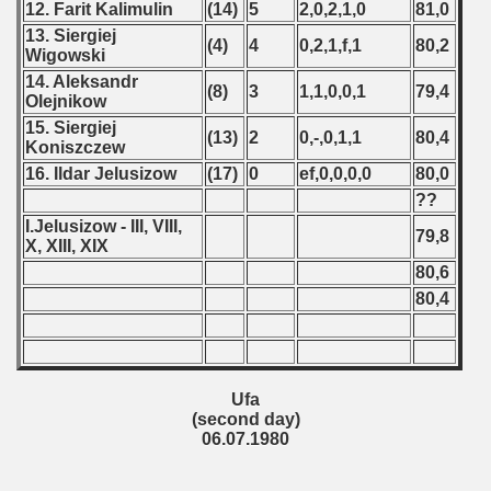
12. Farit Kalimulin
(14)
5
2,0,2,1,0
81,0
13. Siergiej
(4)
4
0,2,1,f,1
80,2
Wigowski
14. Aleksandr
(8)
3
1,1,0,0,1
79,4
Olejnikow
15. Siergiej
(13)
2
0,-,0,1,1
80,4
Koniszczew
16. Ildar Jelusizow
(17)
0
ef,0,0,0,0
80,0
??
I.Jelusizow - III, VIII,
79,8
X, XIII, XIX
80,6
80,4
Ufa
(second day)
06.07.1980