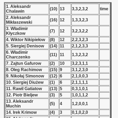
 - 1955
1. Aleksandr
(10)
13
3,3,2,3,2
time
Chalawin
 - 1956
2. Aleksandr
(16)
12
1,3,3,2,3
Mikłaszewski
 - 1957
3. Władimir
(7)
12
3,2,3,2,2
Kłyczkow
 - 1958
4. Wiktor Nikipiełow
(8)
12
2,2,3,2,3
5. Siergiej Denisow
(14)
11
2,1,2,3,3
 - 1959
6. Władimir
(11)
11
1,3,2,3,2
Charczenko
 - 1960
7. Zajtun Gafurow
(2)
10
3,2,3,1,1
8. Oleg Rachimow
(15)
9
3,1,2,3,0
 - 1961
9. Nikołaj Simonow
(12)
6
2,1,0,0,3
 - 1962
10. Siergiej Diużew
(1)
6
2,1,1,1,1
11. Rawil Gatiatow
(13)
5
0,3,1,0,1
 - 1963
12. Piotr Bieljew
(3)
5
1,0,1,1,2
13. Aleksandr
(5)
4
1,2,0,0,1
 - 1964
Muchin
14. Irek Krimow
(4)
3
0,1,0,2,0
 - 1965