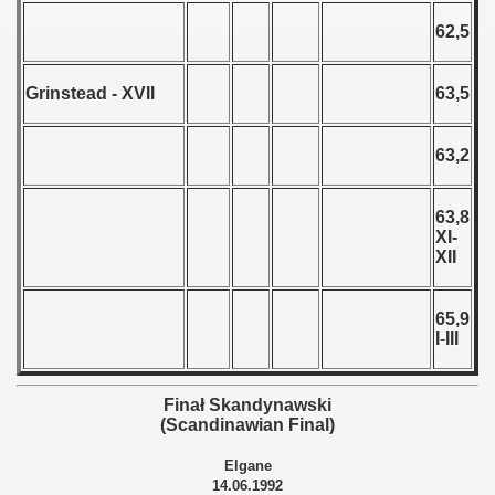
62,5
 - 1966
 - 1967
Grinstead - XVII
63,5
 - 1968
63,2
 - 1969
63,8
 - 1970
XI-
XII
 1971
 1972
65,9
I-III
 1973
Finał Skandynawski
 1974
(Scandinawian Final)
 1975
Elgane
14.06.1992