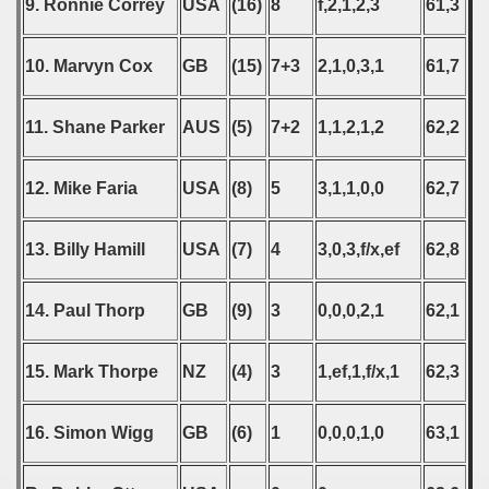
9. Ronnie Correy
USA
(16)
8
f,2,1,2,3
61,3
 - 2007
 - 2008
10. Marvyn Cox
GB
(15)
7+3
2,1,0,3,1
61,7
 - 2009
11. Shane Parker
AUS
(5)
7+2
1,1,2,1,2
62,2
 - 2010
12. Mike Faria
USA
(8)
5
3,1,1,0,0
62,7
 - 2011
 - 2012
13. Billy Hamill
USA
(7)
4
3,0,3,f/x,ef
62,8
 - 2013
14. Paul Thorp
GB
(9)
3
0,0,0,2,1
62,1
 - 2014
15. Mark Thorpe
NZ
(4)
3
1,ef,1,f/x,1
62,3
 - 2015
16. Simon Wigg
GB
(6)
1
0,0,0,1,0
63,1
 - 2016
 - 2018