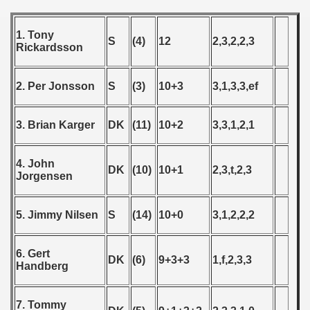
 1976
1. Tony
 1977
S
(4)
12
2,3,2,2,3
Rickardsson
 1978
2. Per Jonsson
S
(3)
10+3
3,1,3,3,ef
 1979
 1980
3. Brian Karger
DK
(11)
10+2
3,3,1,2,1
 1981
4. John
DK
(10)
10+1
2,3,t,2,3
Jorgensen
 1982
 1983
5. Jimmy Nilsen
S
(14)
10+0
3,1,2,2,2
 1984
6. Gert
DK
(6)
9+3+3
1,f,2,3,3
Handberg
 1985
 1986
7. Tommy