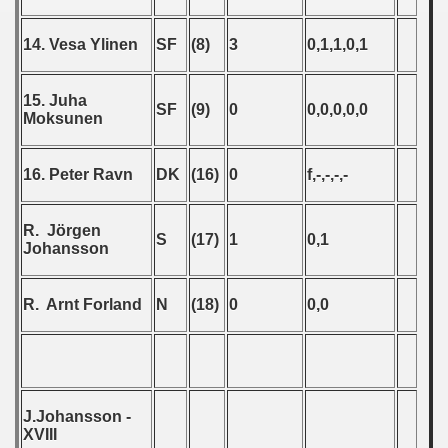
alifications) - 1992
14. Vesa Ylinen
SF
(8)
3
0,1,1,0,1
qualifications) - 1992
ifications) - 1992
15. Juha
SF
(9)
0
0,0,0,0,0
Moksunen
n Qualification) - 1992
ification) - 1992
16. Peter Ravn
DK
(16)
0
f,-,-,-,-
rcontinental Round) - 1992
R. Jörgen
S
(17)
1
0,1
Johansson
ualifications) - 1992
n Qualifications) - 1992
R. Arnt Forland
N
(18)
0
0,0
fications) - 1992
fications) - 1992
J.Johansson -
n Qualifications) - 1992
XVIII