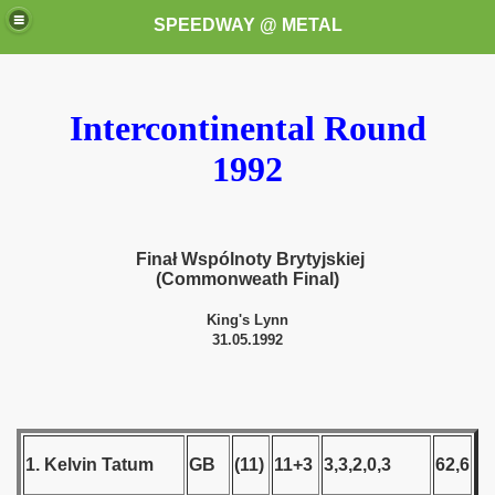
SPEEDWAY @ METAL
Intercontinental Round
1992
k for these speedway programms)
Finał Wspólnoty Brytyjskiej
(Commonweath Final)
przedaż (My speedway programmes to exchange or sale)
King's Lynn
31.05.1992
ostwa Świata (World Speedway Championship)
 1936
 1937
1. Kelvin Tatum
GB
(11)
11+3
3,3,2,0,3
62,6
 1938