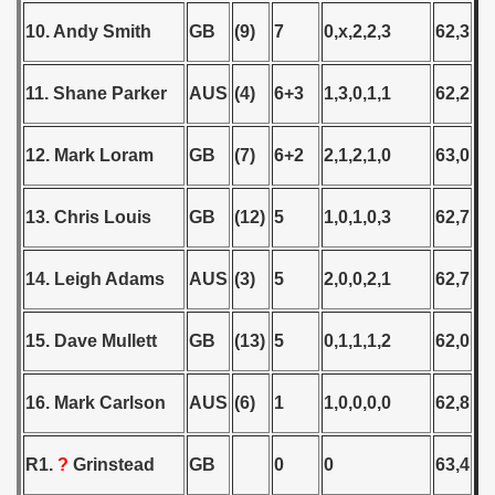
 - 1955
10. Andy Smith
GB
(9)
7
0,x,2,2,3
62,3
 - 1956
11. Shane Parker
AUS
(4)
6+3
1,3,0,1,1
62,2
 - 1957
12. Mark Loram
GB
(7)
6+2
2,1,2,1,0
63,0
 - 1958
 - 1959
13. Chris Louis
GB
(12)
5
1,0,1,0,3
62,7
 - 1960
14. Leigh Adams
AUS
(3)
5
2,0,0,2,1
62,7
 - 1961
15. Dave Mullett
GB
(13)
5
0,1,1,1,2
62,0
 - 1962
 - 1963
16. Mark Carlson
AUS
(6)
1
1,0,0,0,0
62,8
 - 1964
R1.
?
Grinstead
GB
0
0
63,4
 - 1965