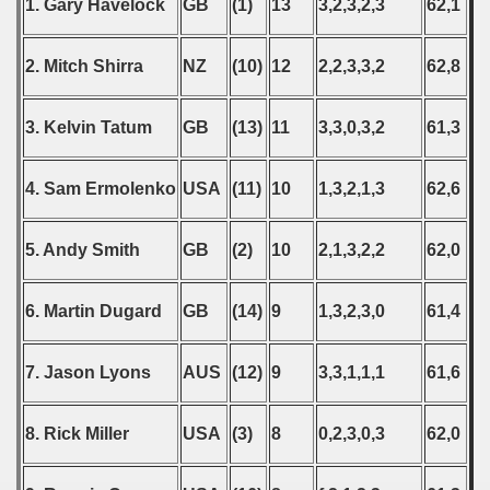
1. Gary Havelock
GB
(1)
13
3,2,3,2,3
62,1
 - 1997
2. Mitch Shirra
NZ
(10)
12
2,2,3,3,2
62,8
) - 1998
3. Kelvin Tatum
GB
(13)
11
3,3,0,3,2
61,3
 - 1999
 - 2000
4. Sam Ermolenko
USA
(11)
10
1,3,2,1,3
62,6
 - 2001
5. Andy Smith
GB
(2)
10
2,1,3,2,2
62,0
 - 2002
6. Martin Dugard
GB
(14)
9
1,3,2,3,0
61,4
 - 2003
 - 2004
7. Jason Lyons
AUS
(12)
9
3,3,1,1,1
61,6
 - 2005
8. Rick Miller
USA
(3)
8
0,2,3,0,3
62,0
 - 2006