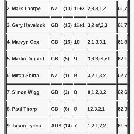
2. Mark Thorpe
NZ
(10)
11+2
2,3,3,1,2
61,7
 1939
 1946
3. Gary Havelock
GB
(15)
11+1
3,2,ef,3,3
61,7
 1947
4. Marvyn Cox
GB
(16)
10
2,1,3,3,1
61,8
1948
5. Martin Dugard
GB
(5)
9
3,3,3,ef,ef
62,1
 1949
 1950
6. Mitch Shirra
NZ
(1)
9
3,2,1,3,x
62,7
 1951
7. Simon Wigg
GB
(2)
8
0,1,2,3,2
62,6
 - 1952
8. Paul Thorp
GB
(8)
8
f,2,3,2,1
62,3
 - 1953
9. Jason Lyons
AUS
(14)
7
1,2,1,2,2
61,5
 - 1954