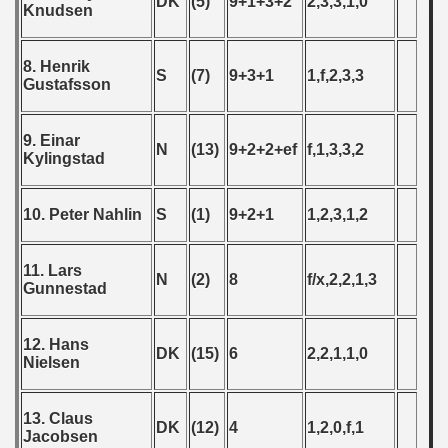
DK
(5)
9+1+3+2
2,3,3,1,0
Knudsen
 1987
8. Henrik
ip - 1988
S
(7)
9+3+1
1,f,2,3,3
Gustafsson
 - 1989
9. Einar
N
(13)
9+2+2+ef
f,1,3,3,2
 - 1990
Kylingstad
) - 1991
10. Peter Nahlin
S
(1)
9+2+1
1,2,3,1,2
 - 1992
11. Lars
N
(2)
8
f/x,2,2,1,3
lian Qualifications) - 1992
Gunnestad
 Zealand Qualifications) - 1992
12. Hans
DK
(15)
6
2,2,1,1,0
Nielsen
 American Qualifications) - 1992
inian Qualifications) - 1991.
13. Claus
DK
(12)
4
1,2,0,f,1
Jacobsen