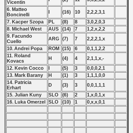
Vicentin
6. Matteo
 1939
I
(16)
10
2,2,2,3,1
Boncinelli
7. Kacper Szopa
PL
(8)
8
3,0,2,0,3
 1946
8. Michael West
AUS
(14)
7
1,2,x,2,2
9. Facundo
 1947
ARG
(7)
7
2,2,2,1,x
Cuello
10. Andrei Popa
ROM
(15)
6
0,1,1,2,2
1948
11. Roland
H
(4)
4
2,1,1,x,-
Kovacs
 1949
12. Kevin Cocco
I
(5)
3
0,0,0,2,1
 1950
13. Mark Barany
H
(1)
3
1,1,1,0,0
14. Patricia
D
(3)
3
0,0,1,1,1
 1951
Erhart
15. Julian Kuny
SLO
(6)
2
1,x,0,1,x
 - 1952
16. Luka Omerzel
SLO
(10)
1
0,x,x,0,1
 - 1953
 - 1954