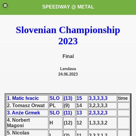
SPEEDWAY @ METAL
Slovenian Championship
2023
Final
Lendava
k for these speedway programms)
24.06.2023
przedaż (My speedway programmes to exchange or sale)
ostwa Świata (World Speedway Championship)
1. Matic Ivacic
SLO
(13)
15
3,3,3,3,3
time
2. Tomasz Orwat
PL
(9)
14
3,2,3,3,3
 1936
3. Anże Grmek
SLO
(11)
13
2,3,3,2,3
4. Norbert
 1937
H
(12)
12
1,3,3,3,2
Magosi
5. Nicolas
 1938
I
(2)
11
3,3,2,1,2