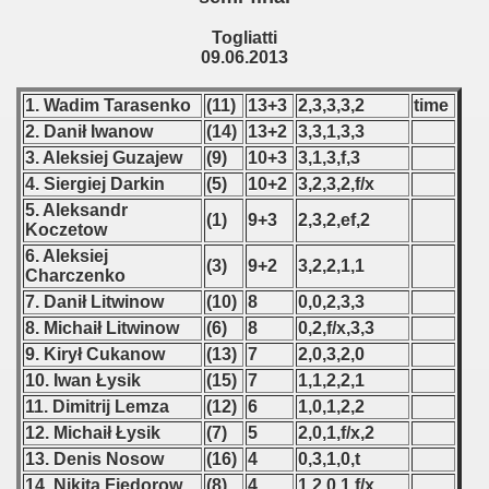
 1976
Togliatti
 1977
09.06.2013
 1978
1. Wadim Tarasenko
(11)
13+3
2,3,3,3,2
time
2. Danił Iwanow
(14)
13+2
3,3,1,3,3
 1979
3. Aleksiej Guzajew
(9)
10+3
3,1,3,f,3
4. Siergiej Darkin
(5)
10+2
3,2,3,2,f/x
 1980
5. Aleksandr
(1)
9+3
2,3,2,ef,2
Koczetow
 1981
6. Aleksiej
(3)
9+2
3,2,2,1,1
Charczenko
 1982
7. Danił Litwinow
(10)
8
0,0,2,3,3
8. Michaił Litwinow
(6)
8
0,2,f/x,3,3
 1983
9. Kirył Cukanow
(13)
7
2,0,3,2,0
 1984
10. Iwan Łysik
(15)
7
1,1,2,2,1
11. Dimitrij Lemza
(12)
6
1,0,1,2,2
 1985
12. Michaił Łysik
(7)
5
2,0,1,f/x,2
13. Denis Nosow
(16)
4
0,3,1,0,t
 1986
14. Nikita Fjedorow
(8)
4
1,2,0,1,f/x