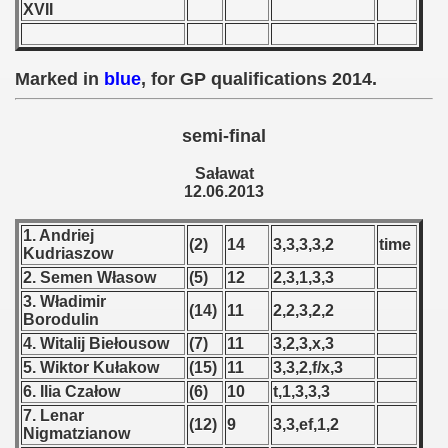
XVII
 - 1955
 - 1956
Marked in
blue
, for GP qualifications 2014.
 - 1957
semi-final
 - 1958
Saławat
 - 1959
12.06.2013
 - 1960
1. Andriej
(2)
14
3,3,3,3,2
time
Kudriaszow
 - 1961
2. Semen Własow
(5)
12
2,3,1,3,3
3. Władimir
(14)
11
2,2,3,2,2
 - 1962
Borodulin
4. Witalij Biełousow
(7)
11
3,2,3,x,3
 - 1963
5. Wiktor Kułakow
(15)
11
3,3,2,f/x,3
6. Ilia Czałow
(6)
10
t,1,3,3,3
 - 1964
7. Lenar
(12)
9
3,3,ef,1,2
Nigmatzianow
 - 1965