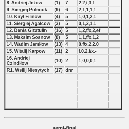
8. Andriej Jeżow
(1)
7
2,2,t,3,f
9. Siergiej Polenok
(9)
6
2,1,1,1,1
 - 1966
10. Kirył Filinow
(4)
5
1,0,1,2,1
 - 1967
11. Siergiej Agalcow
(3)
5
0,1,2,1,1
12. Denis Gizatulin
(16)
5
1,2,f/x,2,ef
 - 1968
13. Maksim Sosnow
(8)
5
1,1,f/x,1,2
14. Wadim Jamiłow
(13)
4
0,f/x,2,2,0
 - 1969
15. Witalij Karpow
(11)
2
f,0,2,f/x,-
16. Andriej
 - 1970
(10)
2
1,0,0,0,1
Czindiłow
R1. Wsilij Niesytych
(17)
dnr
 1971
 1972
 1973
 1974
 1975
semi-final