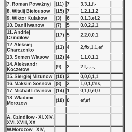
7. Roman Poważnyj
(11)
7
3,3,1,f,-
8. Witalij Biełousow
(15)
7
1,2,1,1,2
 1939
9. Wiktor Kułakow
(3)
6
0,1,3,ef,2
 1946
10. Danił Iwanow
(7)
5
0,0,2,2,1
11. Andriej
(17)
5
2,2,0,0,1
 1947
Czindiłow
12. Aleksiej
(13)
4
2,f/x,1,1,ef
1948
Charczenko
13. Semen Własow
(12)
4
1,1,0,1,1
 1949
14. Aleksandr
(9)
2
2,f,-,-,-,
Koczetow
 1950
15. Siergiej Mizunow
(10)
2
0,0,0,1,1
16. Maksim Sosnow
(8)
2
1,0,1,f/ns,-
 1951
17. Michaił Litwinow
(14)
1
0,1,0,ef,0
18. Władimir
 - 1952
(18)
0
ef,ef
Morozow
 - 1953
A. Czindiłow - XI, XIV,
XVI, XVIII, XX
 - 1954
W.Morozow - XIV,