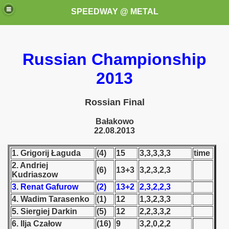
SPEEDWAY @ METAL
Russian Championship
2013
Rossian Final
k for these speedway programms)
Bałakowo
22.08.2013
przedaż (My speedway programmes to exchange or sale)
1. Grigorij Łaguda
(4)
15
3,3,3,3,3
time
ostwa Świata (World Speedway Championship)
2. Andriej
(6)
13+3
3,2,3,2,3
Kudriaszow
 1936
3. Renat Gafurow
(2)
13+2
2,3,2,2,3
4. Wadim Tarasenko
(1)
12
1,3,2,3,3
 1937
5. Siergiej Darkin
(5)
12
2,2,3,3,2
6. Ilja Czałow
(16)
9
3,2,0,2,2
 1938