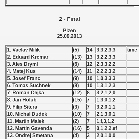
 - 1966
2 - Final
 - 1967
Plzen
25.09.2013
 - 1968
1. Vaclav Milik
(5)
14
3,3,2,3,3
time
 - 1969
2. Eduard Krcmar
(13)
13
3,2,2,3,3
 - 1970
3. Ales Dryml
(6)
12
2,3,3,2,2
4. Matej Kus
(14)
11
2,2,2,3,2
 1971
5. Josef Franc
(9)
10
1,0,3,3,3
6. Tomas Suchnek
(8)
10
1,3,1,2,3
 1972
7. Roman Cejka
(12)
8
3,2,1,2,0
8. Jan Holub
(15)
7
1,3,0,1,2
 1973
9. Filip Sitera
(3)
7
3,2,0,1,1
10. Michal Dudek
(10)
7
2,1,3,0,1
 1974
11. Martin Malek
(2)
7
1,f,3,1,2
12. Martin Gavenda
(16)
5
0,1,2,2,ef
 1975
13. Ondrej Smetana
(4)
3
2,0,1,0,0