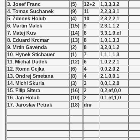
3. Josef Franc
(5)
12+2
1,3,3,3,2
 - 1955
4. Tomas Suchanek
(9)
11
2,2,3,3,1
 - 1956
5. Zdenek Holub
(4)
10
2,3,2,2,1
6. Martin Malek
(15)
9
2,3,1,1,2
 - 1957
7. Matej Kus
(14)
8
3,3,1,0,ef
8. Eduard Krcmar
(13)
8
1,0,1,3,3
 - 1958
9. Mrtin Gavenda
(2)
8
3,2,0,1,2
10. Hynek Stichauer
(1)
7
1,1,1,1,3
 - 1959
11. Michal Dudek
(12)
6
1,0,2,2,1
12. Romn Cejka
(6)
4
0,0,2,0,2
 - 1960
13. Ondrej Smetana
(8)
4
2,1,0,0,1
14. Michl Skurla
(3)
3
0,0,1,2,0
 - 1961
15. Filip Sitera
(16)
2
0,2,ef,0,0
 - 1962
16. Jan Holub
(10)
2
0,1,ef,1,0
17. Jaroslav Petrak
(18)
dnr
 - 1963
 - 1964
 - 1965