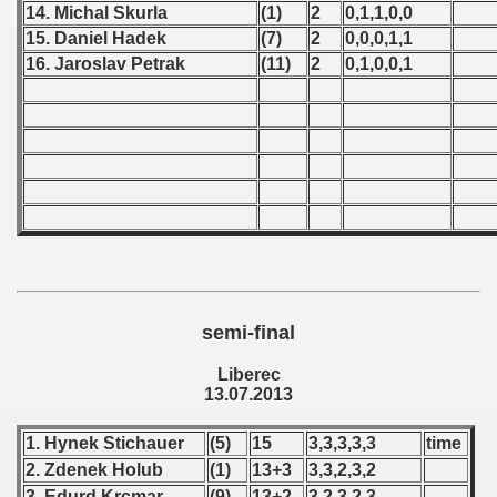
 1976
14. Michal Skurla
(1)
2
0,1,1,0,0
15. Daniel Hadek
(7)
2
0,0,0,1,1
 1977
16. Jaroslav Petrak
(11)
2
0,1,0,0,1
 1978
 1979
 1980
 1981
 1982
semi-final
 1983
Liberec
 1984
13.07.2013
 1985
1. Hynek Stichauer
(5)
15
3,3,3,3,3
time
2. Zdenek Holub
(1)
13+3
3,3,2,3,2
 1986
3. Edurd Krcmar
(9)
13+2
3,2,3,2,3