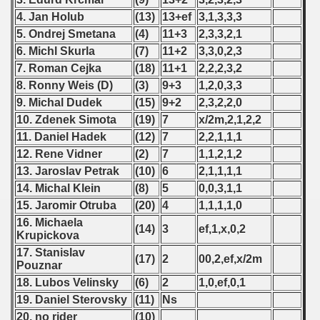
4. Jan Holub
(13)
13+ef
3,1,3,3,3
 1987
5. Ondrej Smetana
(4)
11+3
2,3,3,2,1
ip - 1988
6. Michl Skurla
(7)
11+2
3,3,0,2,3
7. Roman Cejka
(18)
11+1
2,2,2,3,2
 - 1989
8. Ronny Weis (D)
(3)
9+3
1,2,0,3,3
9. Michal Dudek
(15)
9+2
2,3,2,2,0
 - 1990
10. Zdenek Simota
(19)
7
x/2m,2,1,2,2
11. Daniel Hadek
(12)
7
2,2,1,1,1
) - 1991
12. Rene Vidner
(2)
7
1,1,2,1,2
 - 1992
13. Jaroslav Petrak
(10)
6
2,1,1,1,1
14. Michal Klein
(8)
5
0,0,3,1,1
) - 1993
15. Jaromir Otruba
(20)
4
1,1,1,1,0
16. Michaela
(14)
3
ef,1,x,0,2
) - 1994
Krupickova
17. Stanislav
(17)
2
00,2,ef,x/2m
ip - 1995
Pouznar
18. Lubos Velinsky
(6)
2
1,0,ef,0,1
 - 1996
19. Daniel Sterovsky
(11)
Ns
20. no rider
(10)