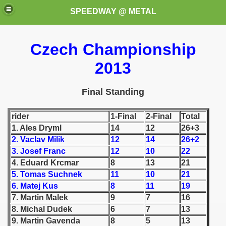
SPEEDWAY @ METAL
Czech Championship
2013
Final Standing
rider
1-Final
2-Final
Total
k for these speedway programms)
1. Ales Dryml
14
12
26+3
przedaż (My speedway programmes to exchange or sale)
2. Vaclav Milik
12
14
26+2
3. Josef Franc
12
10
22
ostwa Świata (World Speedway Championship)
4. Eduard Krcmar
8
13
21
5. Tomas Suchnek
11
10
21
 1936
6. Matej Kus
8
11
19
7. Martin Malek
9
7
16
 1937
8. Michal Dudek
6
7
13
9. Martin Gavenda
8
5
13
 1938