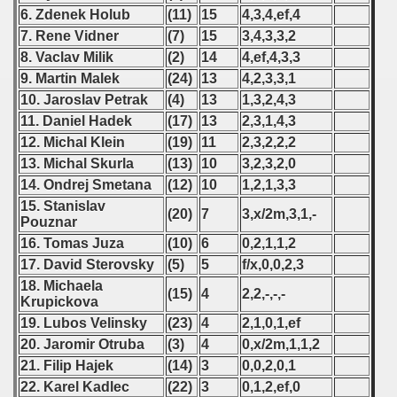
6. Zdenek Holub
(11)
15
4,3,4,ef,4
 - 2008
7. Rene Vidner
(7)
15
3,4,3,3,2
 - 2009
8. Vaclav Milik
(2)
14
4,ef,4,3,3
9. Martin Malek
(24)
13
4,2,3,3,1
 - 2010
10. Jaroslav Petrak
(4)
13
1,3,2,4,3
11. Daniel Hadek
(17)
13
2,3,1,4,3
 - 2011
12. Michal Klein
(19)
11
2,3,2,2,2
13. Michal Skurla
(13)
10
3,2,3,2,0
 - 2012
14. Ondrej Smetana
(12)
10
1,2,1,3,3
15. Stanislav
 - 2013
(20)
7
3,x/2m,3,1,-
Pouznar
16. Tomas Juza
(10)
6
0,2,1,1,2
lian Qualifications) - 2013
17. David Sterovsky
(5)
5
f/x,0,0,2,3
 Zealand Qualification) - 2013
18. Michaela
(15)
4
2,2,-,-,-
Krupickova
alifications) - 2013
19. Lubos Velinsky
(23)
4
2,1,0,1,ef
20. Jaromir Otruba
(3)
4
0,x/2m,1,1,2
Qualifications) - 2013
21. Filip Hajek
(14)
3
0,0,2,0,1
22. Karel Kadlec
(22)
3
0,1,2,ef,0
ifications) - 2013