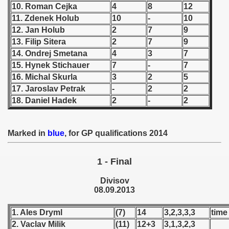
10. Roman Cejka
4
8
12
11. Zdenek Holub
10
-
10
 1939
12. Jan Holub
2
7
9
13. Filip Sitera
2
7
9
 1946
14. Ondrej Smetana
4
3
7
 1947
15. Hynek Stichauer
7
-
7
16. Michal Skurla
3
2
5
1948
17. Jaroslav Petrak
-
2
2
18. Daniel Hadek
2
-
2
 1949
 1950
Marked in
blue
, for GP qualifications 2014
 1951
1 - Final
 - 1952
Divisov
08.09.2013
 - 1953
1. Ales Dryml
(7)
14
3,2,3,3,3
time
 - 1954
2. Vaclav Milik
(11)
12+3
3,1,3,2,3