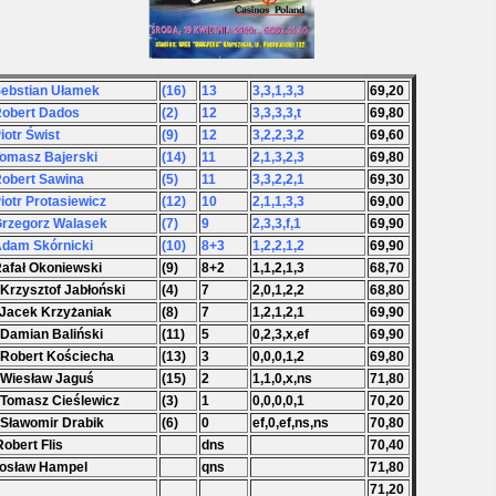
Sebstian Ułamek
(16)
13
3,3,1,3,3
69,20
Robert Dados
(2)
12
3,3,3,3,t
69,80
Piotr Świst
(9)
12
3,2,2,3,2
69,60
Tomasz Bajerski
(14)
11
2,1,3,2,3
69,80
Robert Sawina
(5)
11
3,3,2,2,1
69,30
Piotr Protasiewicz
(12)
10
2,1,1,3,3
69,00
Grzegorz Walasek
(7)
9
2,3,3,f,1
69,90
Adam Skórnicki
(10)
8+3
1,2,2,1,2
69,90
Rafał Okoniewski
(9)
8+2
1,1,2,1,3
68,70
 Krzysztof Jabłoński
(4)
7
2,0,1,2,2
68,80
 Jacek Krzyżaniak
(8)
7
1,2,1,2,1
69,90
 Damian Baliński
(11)
5
0,2,3,x,ef
69,90
 Robert Kościecha
(13)
3
0,0,0,1,2
69,80
 Wiesław Jaguś
(15)
2
1,1,0,x,ns
71,80
 Tomasz Cieślewicz
(3)
1
0,0,0,0,1
70,20
 Sławomir Drabik
(6)
0
ef,0,ef,ns,ns
70,80
Robert Flis
dns
70,40
rosław Hampel
qns
71,80
71,20