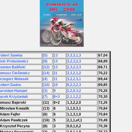
Robert Sawina
(5)
13
3,3,3,1,3
67,04
Piotr Protasiewicz
(9)
13
3,2,3,2,3
68,89
Damian Baliński
(12)
13
2,3,2,3,3
69,71
Tomasz Cieślewicz
(14)
11
3,3,2,1,2
70,22
Grzegorz Walasek
(4)
11
3,2,2,3,1
69,44
Robert Dados
(10)
10
0,2,3,2,3
69,85
Jarosław Hampel
(3)
9
2,2,0,3,2
70,26
Jacek Krzyżaniak
(7)
8+3
2,1,1,2,2
70,30
Tomasz Bajerski
(11)
8+2
1,3,2,2,0
72,26
 Mirosław Kowalik
(13)
6
1,1,0,3,1
70,84
 Adam Fajfer
(6)
6
1,1,3,1,0
70,84
 Adam Pawliczek
(16)
5
2,1,1,ef,1
70,49
 Krzysztof Pecyna
(8)
3
0,0,1,0,2
70,36