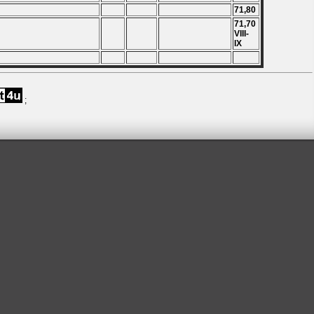
71,80
71,70
VIII-
IX
;