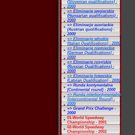
(Slovenian qualifications) -
2000
=> Eliminacje węgierskie
(Hungarian qualifications) -
2000
=> Eliminacje ausriackie
(Austrian quolifications) -
2000
=> Eliminacje włoskie
(Italian Qualifications) - 2000
=> Eliminacje niemieckie
(German Qualifications) -
2000
=> Eliminacje rosyjskie
(Russian Qualifications) -
2000
=> Eliminacje łotewskie
(Latvian Qualification) - 2000
=> Runda kontynentalna
(Continental round) - 2000
=> Runda interkontynentalna
(Intercontinental Round) -
2000
=> Grand Prix Challenge -
2000
01-World Speedway
Championship - 2001
02-World Speedway
Championship - 2002