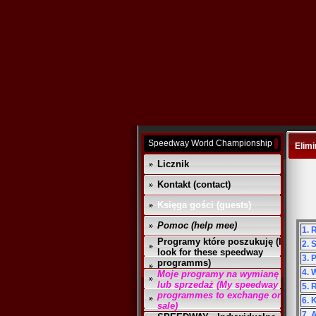
Speedway World Championship
Elimi
Licznik
Kontakt (contact)
Księga gości (guests)
Pomoc (help mee)
1. 
Programy które poszukuję (I
2. 
look for these speedway
3. 
programms)
4. 
Moje programy na wymianę
lub sprzedaż (My speedway
5. 
programmes to exchange or
6. 
sale)
7. 