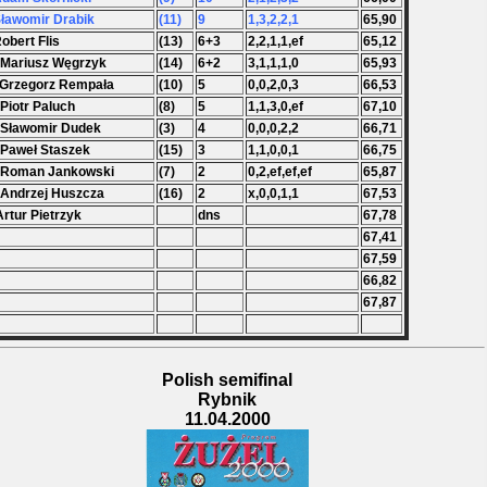
Sławomir Drabik
(11)
9
1,3,2,2,1
65,90
Robert Flis
(13)
6+3
2,2,1,1,ef
65,12
 Mariusz Węgrzyk
(14)
6+2
3,1,1,1,0
65,93
 Grzegorz Rempała
(10)
5
0,0,2,0,3
66,53
 Piotr Paluch
(8)
5
1,1,3,0,ef
67,10
 Sławomir Dudek
(3)
4
0,0,0,2,2
66,71
 Paweł Staszek
(15)
3
1,1,0,0,1
66,75
. Roman Jankowski
(7)
2
0,2,ef,ef,ef
65,87
 Andrzej Huszcza
(16)
2
x,0,0,1,1
67,53
Artur Pietrzyk
dns
67,78
67,41
67,59
66,82
67,87
Polish semifinal
Rybnik
11.04.2000