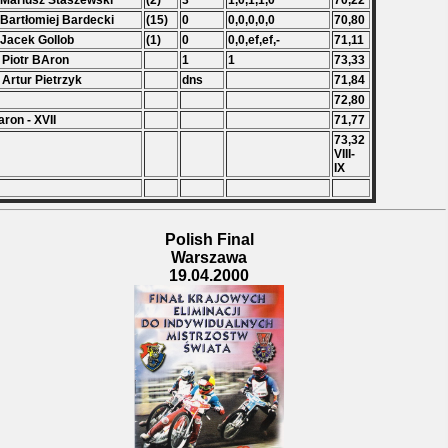
 Mariusz Staszewski
(2)
3
1,0,1,1,0
70,22
 Bartłomiej Bardecki
(15)
0
0,0,0,0,0
70,80
 Jacek Gollob
(1)
0
0,0,ef,ef,-
71,11
 Piotr BAron
1
1
73,33
 Artur Pietrzyk
dns
71,84
72,80
aron - XVII
71,77
73,32
VIII-
IX
Polish Final
Warszawa
19.04.2000