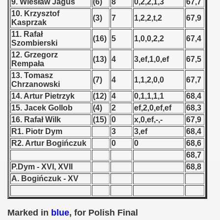
9. Wiesław Jaguś
(6)
8
0,2,2,1,3
67,7
10. Krzysztof
(3)
7
1,2,2,t,2
67,9
 1939
Kasprzak
11. Rafał
(16)
5
1,0,0,2,2
67,4
 1946
Szombierski
12. Grzegorz
(13)
4
3,ef,1,0,ef
67,5
 1947
Rempała
13. Tomasz
(7)
4
1,1,2,0,0
67,7
1948
Chrzanowski
14. Artur Pietrzyk
(12)
4
0,1,1,1,1
68,4
 1949
15. Jacek Gollob
(4)
2
ef,2,0,ef,ef
68,3
16. Rafał Wilk
(15)
0
x,0,ef,-,-
67,9
 1950
R1. Piotr Dym
3
3,ef
68,4
R2. Artur Bogińczuk
0
0
68,6
 1951
68,7
 - 1952
P.Dym - XVI, XVII
68,8
A. Bogińczuk - XV
 - 1953
 - 1954
Marked in
blue
, for Polish Final