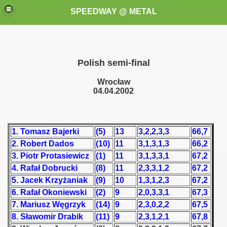
SPEEDWAY @ METAL
Polish semi-final
Wrocław
04.04.2002
k for these speedway programms)
1. Tomasz Bajerki
(5)
13
3,2,2,3,3
66,7
przedaż (My speedway programmes to exchange or sale)
2. Robert Dados
(10)
11
3,1,3,1,3
66,2
3. Piotr Protasiewicz
(1)
11
3,1,3,3,1
67,2
ostwa Świata (World Speedway Championship)
4. Rafał Dobrucki
(8)
11
2,3,3,1,2
67,2
5. Jacek Krzyżaniak
(9)
10
1,3,1,2,3
67,2
 1936
6. Rafał Okoniewski
(2)
9
2,0,3,3,1
67,3
 1937
7. Mariusz Węgrzyk
(14)
9
2,3,0,2,2
67,5
8. Sławomir Drabik
(11)
9
2,3,1,2,1
67,8
 1938