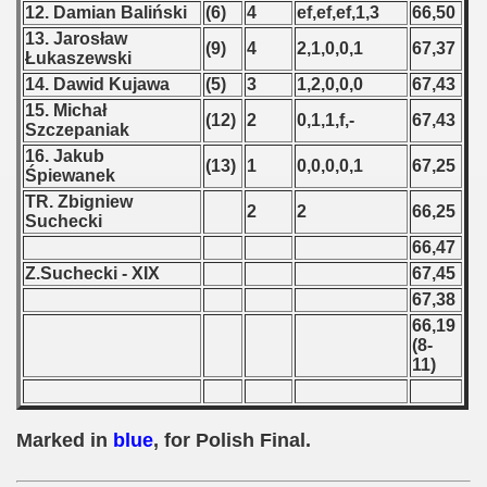
12. Damian Baliński
(6)
4
ef,ef,ef,1,3
66,50
 - 1966
13. Jarosław
(9)
4
2,1,0,0,1
67,37
Łukaszewski
 - 1967
14. Dawid Kujawa
(5)
3
1,2,0,0,0
67,43
15. Michał
(12)
2
0,1,1,f,-
67,43
 - 1968
Szczepaniak
16. Jakub
(13)
1
0,0,0,0,1
67,25
 - 1969
Śpiewanek
TR. Zbigniew
2
2
66,25
 - 1970
Suchecki
66,47
 1971
Z.Suchecki - XIX
67,45
67,38
 1972
66,19
(8-
 1973
11)
 1974
Marked in
blue
, for Polish Final.
 1975