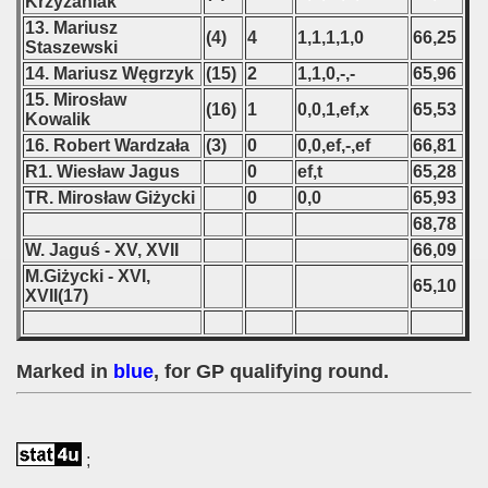
Krzyżaniak
13. Mariusz
 1987
(4)
4
1,1,1,1,0
66,25
Staszewski
14. Mariusz Węgrzyk
(15)
2
1,1,0,-,-
65,96
ip - 1988
15. Mirosław
(16)
1
0,0,1,ef,x
65,53
Kowalik
 - 1989
16. Robert Wardzała
(3)
0
0,0,ef,-,ef
66,81
 - 1990
R1. Wiesław Jagus
0
ef,t
65,28
TR. Mirosław Giżycki
0
0,0
65,93
) - 1991
68,78
W. Jaguś - XV, XVII
66,09
 - 1992
M.Giżycki - XVI,
65,10
XVII(17)
) - 1993
) - 1994
Marked in
blue
, for GP qualifying round.
ip - 1995
 - 1996
;