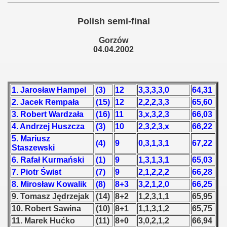
 - 1955
Polish semi-final
 - 1956
Gorzów
04.04.2002
 - 1957
 - 1958
1. Jarosław Hampel
(3)
12
3,3,3,3,0
64,31
 - 1959
2. Jacek Rempała
(15)
12
2,2,2,3,3
65,60
3. Robert Wardzała
(16)
11
3,x,3,2,3
66,03
 - 1960
4. Andrzej Huszcza
(3)
10
2,3,2,3,x
66,22
 - 1961
5. Mariusz
(4)
9
0,3,1,3,1
67,22
Staszewski
 - 1962
6. Rafał Kurmański
(1)
9
1,3,1,3,1
65,03
7. Piotr Świst
(7)
9
2,1,2,2,2
66,28
 - 1963
8. Mirosław Kowalik
(8)
8+3
3,2,1,2,0
66,25
9. Tomasz Jędrzejak
(14)
8+2
1,2,3,1,1
65,95
 - 1964
10. Robert Sawina
(10)
8+1
1,1,3,1,2
65,75
11. Marek Hućko
(11)
8+0
3,0,2,1,2
66,94
 - 1965