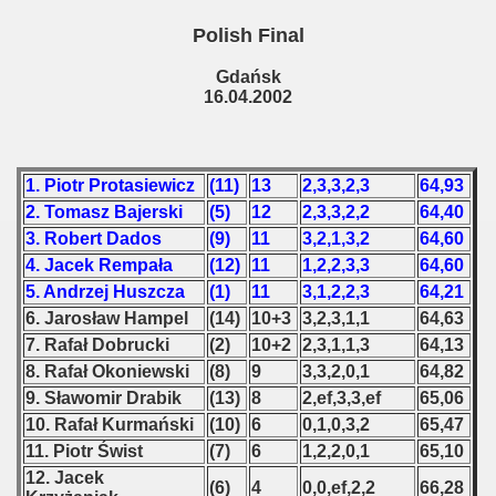
 1976
Polish Final
 1977
Gdańsk
16.04.2002
 1978
 1979
1. Piotr Protasiewicz
(11)
13
2,3,3,2,3
64,93
 1980
2. Tomasz Bajerski
(5)
12
2,3,3,2,2
64,40
3. Robert Dados
(9)
11
3,2,1,3,2
64,60
 1981
4. Jacek Rempała
(12)
11
1,2,2,3,3
64,60
5. Andrzej Huszcza
(1)
11
3,1,2,2,3
64,21
 1982
6. Jarosław Hampel
(14)
10+3
3,2,3,1,1
64,63
 1983
7. Rafał Dobrucki
(2)
10+2
2,3,1,1,3
64,13
8. Rafał Okoniewski
(8)
9
3,3,2,0,1
64,82
 1984
9. Sławomir Drabik
(13)
8
2,ef,3,3,ef
65,06
10. Rafał Kurmański
(10)
6
0,1,0,3,2
65,47
 1985
11. Piotr Świst
(7)
6
1,2,2,0,1
65,10
12. Jacek
 1986
(6)
4
0,0,ef,2,2
66,28