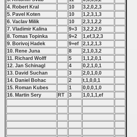
 1976
4. Robert Kral
10
3,2,0,2,3
5. Pavel Koten
10
1,2,3,1,3
 1977
6. Vaclav Milik
10
2,3,1,2,2
 1978
7. Vladimir Kalina
9+3
3,2,2,2,0
8. Tomas Topinka
9+2
1,ef,3,2,3
 1979
9. Borivoj Hadek
9+ef
2,1,2,1,3
10. Rene Juna
8
2,1,0,3,2
 1980
11. Richard Wolff
5
1,1,2,0,1
12. Jan Schinagl
4
0,2,1,0,1
 1981
13. David Suchan
3
2,0,1,0,0
14. Daniel Bohac
2
t,1,0,0,1
 1982
15. Roman Kubes
1
0,0,0,1,0
 1983
16. Martin Sery
RT
3
1,0,1,1,ef
 1984
 1985
 1986