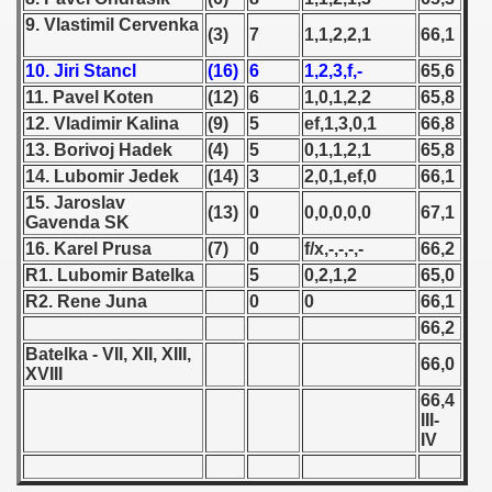
9. Vlastimil Cervenka
(3)
7
1,1,2,2,1
66,1
 1939
10. Jiri Stancl
(16)
6
1,2,3,f,-
65,6
 1946
11. Pavel Koten
(12)
6
1,0,1,2,2
65,8
12. Vladimir Kalina
(9)
5
ef,1,3,0,1
66,8
 1947
13. Borivoj Hadek
(4)
5
0,1,1,2,1
65,8
14. Lubomir Jedek
(14)
3
2,0,1,ef,0
66,1
1948
15. Jaroslav
(13)
0
0,0,0,0,0
67,1
Gavenda SK
 1949
16. Karel Prusa
(7)
0
f/x,-,-,-,-
66,2
R1. Lubomir Batelka
5
0,2,1,2
65,0
 1950
R2. Rene Juna
0
0
66,1
 1951
66,2
Batelka - VII, XII, XIII,
66,0
 - 1952
XVIII
66,4
 - 1953
III-
IV
 - 1954