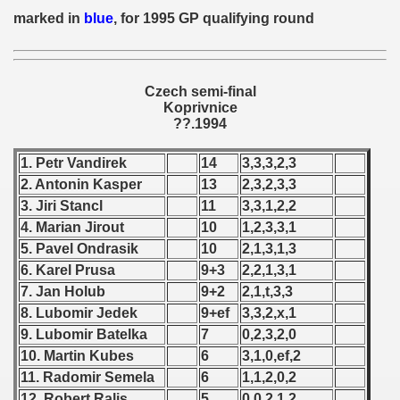
 - 1955
marked in
blue
, for 1995 GP qualifying round
 - 1956
 - 1957
Czech semi-final
Koprivnice
??.1994
 - 1958
1. Petr Vandirek
14
3,3,3,2,3
 - 1959
2. Antonin Kasper
13
2,3,2,3,3
 - 1960
3. Jiri Stancl
11
3,3,1,2,2
4. Marian Jirout
10
1,2,3,3,1
 - 1961
5. Pavel Ondrasik
10
2,1,3,1,3
6. Karel Prusa
9+3
2,2,1,3,1
 - 1962
7. Jan Holub
9+2
2,1,t,3,3
8. Lubomir Jedek
9+ef
3,3,2,x,1
 - 1963
9. Lubomir Batelka
7
0,2,3,2,0
 - 1964
10. Martin Kubes
6
3,1,0,ef,2
11. Radomir Semela
6
1,1,2,0,2
 - 1965
12. Robert Ralis
5
0,0,2,1,2