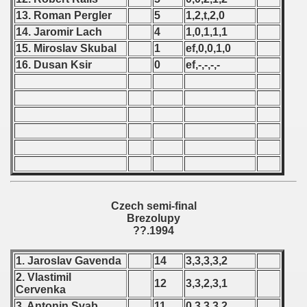
13. Roman Pergler
5
1,2,t,2,0
 - 1966
14. Jaromir Lach
4
1,0,1,1,1
15. Miroslav Skubal
1
ef,0,0,1,0
 - 1967
16. Dusan Ksir
0
ef,-,-,-,-
 - 1968
 - 1969
 - 1970
 1971
 1972
Czech semi-final
Brezolupy
 1973
??.1994
 1974
1. Jaroslav Gavenda
14
3,3,3,3,2
2. Vlastimil
12
3,3,2,3,1
 1975
Cervenka
3. Antonin Svab
11
0,3,3,3,2