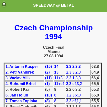
SPEEDWAY @ METAL
Czech Championship
1994
Czech Final
Mseno
k for these speedway programms)
27.08.1994
przedaż (My speedway programmes to exchange or sale)
1. Antonin Kasper
(15)
14
3,3,2,3,3
63,8
2. Petr Vandirek
(2)
13
2,3,3,2,3
64,9
ostwa Świata (World Speedway Championship)
3. Vaclav Milik
(11)
11+3
2,2,1,3,3
66,4
4. B
ohumil Brhel
(1)
11+ef
3,3,ef,3,2
65,5
 1936
5. Robert Kral
(5)
9
2,2,0,3,2
65,3
6. Jan Holub
(10)
8
3,2,3,x,0
65,8
 1937
7. Tomas Topinka
(8)
8
3,3,ef,1,1
65,5
 1938
8. Pavel Ondrasik
(6)
8
1,1,2,1,3
65,3