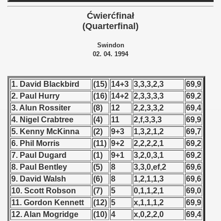
 - 1955
Ćwierćfinał
(Quarterfinal)
 - 1956
Swindon
 - 1957
02. 04. 1994
 - 1958
1. David Blackbird
(15)
14+3
3,3,3,2,3
69,9
 - 1959
2. Paul Hurry
(16)
14+2
2,3,3,3,3
69,2
3. Alun Rossiter
(8)
12
2,2,3,3,2
69,4
 - 1960
4. Nigel Crabtree
(4)
11
2,f,3,3,3
69,9
5. Kenny McKinna
(2)
9+3
1,3,2,1,2
69,7
 - 1961
6. Phil Morris
(11)
9+2
2,2,2,2,1
69,2
 - 1962
7. Paul Dugard
(1)
9+1
3,2,0,3,1
69,2
8. Paul Bentley
(5)
8
3,3,0,ef,2
69,6
 - 1963
9. David Walsh
(6)
8
1,2,1,1,3
69,6
10. Scott Robson
(7)
5
0,1,1,2,1
69,0
 - 1964
11. Gordon Kennett
(12)
5
x,1,1,1,2
69,9
12. Alan Mogridge
(10)
4
x,0,2,2,0
69,4
 - 1965