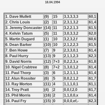
 1976
18.04.1994
 1977
1. Dave Mullett
(9)
15
3,3,3,3,3
60,1
 1978
2. Chris Louis
(2)
11
2,3,1,3,2
61,4
3. Jeremy Doncaster
(14)
11
3,2,2,1,3
61,5
 1979
4. Kelvin Tatum
(5)
11
3,0,3,3,2
62,0
5. Martin Dugard
(1)
10
3,2,3,2,f
60,6
 1980
6. Dean Barker
(10)
10
2,1,2,2,3
61,5
7. Ben Howe
(7)
9
2,3,3,0,1
61,4
 1981
8. Paul Hurry
(13)
9
2,1,1,2,3
62,3
9. David Norris
(12)
7+3
0,2,2,3,x
61,8
 1982
10. Nigel Crabtree
(8)
7+2
1,3,0,1,2
61,4
 1983
11. Paul Thorp
(3)
6
1,2,1,1,1
61,4
12. Alun Rossiter
(6)
5
0,0,2,1,2
61,7
 1984
13. Ray Morton
(11)
4
1,1,1,0,1
61,1
14. Troy Pratt
(4)
2
0,0,f,2,0
61,7
 1985
15. Phil Morris
(16)
2
1,1,0,0,x
61,4
16. Paul Fry
(15)
0
0,0,0,ef,-
62,3
 1986