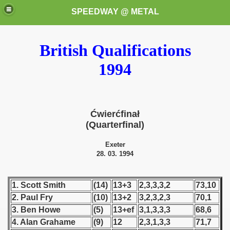
SPEEDWAY @ METAL
British Qualifications
1994
Ćwierćfinał
k for these speedway programms)
(Quarterfinal)
przedaż (My speedway programmes to exchange or sale)
Exeter
28. 03. 1994
ostwa Świata (World Speedway Championship)
1. Scott Smith
(14)
13+3
2,3,3,3,2
73,10
 1936
2. Paul Fry
(10)
13+2
3,2,3,2,3
70,1
 1937
3. Ben Howe
(5)
13+ef
3,1,3,3,3
68,6
4. Alan Grahame
(9)
12
2,3,1,3,3
71,7
 1938