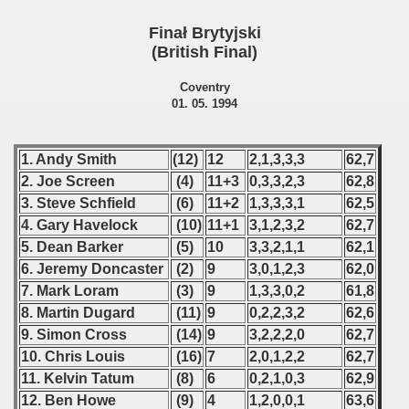
n Qualifications) - 1994
Finał Brytyjski
(British Final)
 Qualifications) - 1994
Coventry
fications) - 1994
01. 05. 1994
n Qualifications) - 1994
1. Andy Smith
(12)
12
2,1,3,3,3
62,7
ualifications) - 1994
2. Joe Screen
(4)
11+3
0,3,3,2,3
62,8
3. Steve Schfield
(6)
11+2
1,3,3,3,1
62,5
n Qualifications) - 1994
4. Gary Havelock
(10)
11+1
3,1,2,3,2
62,7
5. Dean Barker
(5)
10
3,3,2,1,1
62,1
alifications) - 1994
6. Jeremy Doncaster
(2)
9
3,0,1,2,3
62,0
tal Round) - 1994
7. Mark Loram
(3)
9
1,3,3,0,2
61,8
8. Martin Dugard
(11)
9
0,2,2,3,2
62,6
inals) - 1994
9. Simon Cross
(14)
9
3,2,2,2,0
62,7
10. Chris Louis
(16)
7
2,0,1,2,2
62,7
11. Kelvin Tatum
(8)
6
0,2,1,0,3
62,9
12. Ben Howe
(9)
4
1,2,0,0,1
63,6
ip - 1995