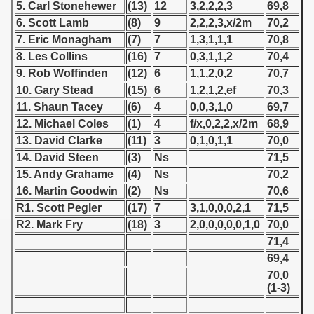
5. Carl Stonehewer
(13)
12
3,2,2,2,3
69,8
6. Scott Lamb
(8)
9
2,2,2,3,x/2m
70,2
 1939
7. Eric Monagham
(7)
7
1,3,1,1,1
70,8
8. Les Collins
(16)
7
0,3,1,1,2
70,4
 1946
9. Rob Woffinden
(12)
6
1,1,2,0,2
70,7
 1947
10. Gary Stead
(15)
6
1,2,1,2,ef
70,3
11. Shaun Tacey
(6)
4
0,0,3,1,0
69,7
1948
12. Michael Coles
(1)
4
f/x,0,2,2,x/2m
68,9
13. David Clarke
(11)
3
0,1,0,1,1
70,0
 1949
14. David Steen
(3)
Ns
71,5
15. Andy Grahame
(4)
Ns
70,2
 1950
16. Martin Goodwin
(2)
Ns
70,6
 1951
R1. Scott Pegler
(17)
7
3,1,0,0,0,2,1
71,5
R2. Mark Fry
(18)
3
2,0,0,0,0,0,1,0
70,0
 - 1952
71,4
69,4
 - 1953
70,0
(1-3)
 - 1954