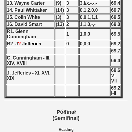
13. Wayne Carter
(9)
3
3,f/x,-,-,-
69,4
 - 1966
14. Paul Whittaker
(14)
3
0,1,2,0,0
69,7
15. Colin White
(3)
3
0,0,1,1,1
69,5
 - 1967
16. David Smart
(13)
2
1,1,0,-,-
69,0
R1. Glenn
1
1,0,0
69,5
 - 1968
Cunningham
R2. J
?
Jefferies
0
0,0,0
69,2
 - 1969
69,7
G. Cunningham - III,
 - 1970
69,4
XIV, XVIII
69,6
 1971
J. Jefferies - XI, XVI,
V-
XIX
VII
 1972
69,2
I-II
 1973
 1974
Półfinał
(Semifinal)
 1975
Reading