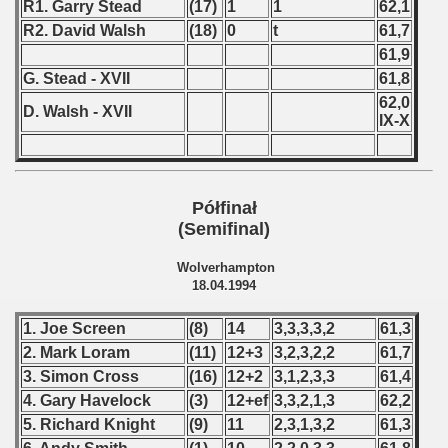
R1. Garry Stead
(17)
1
1
62,1
 1987
R2. David Walsh
(18)
0
t
61,7
61,9
ip - 1988
G. Stead - XVII
61,8
62,0
D. Walsh - XVII
 - 1989
IX-X
 - 1990
) - 1991
Półfinał
(Semifinal)
 - 1992
Wolverhampton
) - 1993
18.04.1994
) - 1994
1. Joe Screen
(8)
14
3,3,3,3,2
61,3
2. Mark Loram
(11)
12+3
3,2,3,2,2
61,7
lian Qualifications) - 1994
3. Simon Cross
(16)
12+2
3,1,2,3,3
61,4
4. Gary Havelock
(3)
12+ef
3,3,2,1,3
62,2
 Zealand Qualifications) - 1994
5. Richard Knight
(9)
11
2,3,1,3,2
61,3