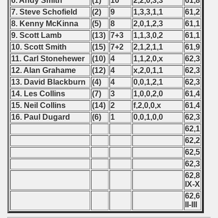
6. Andy Smith
(1)
10
2,2,0,3,3
61,8
can Qualifications) - 1994
7. Steve Schofield
(2)
9
1,3,3,1,1
61,2
inian Qualifications) - 1994
8. Kenny McKinna
(5)
8
2,0,1,2,3
61,1
9. Scott Lamb
(13)
7+3
1,1,3,0,2
61,1
alifications) - 1994
10. Scott Smith
(15)
7+2
2,1,2,1,1
61,9
11. Carl Stonehewer
(10)
4
1,1,2,0,x
62,3
ifications) - 1994
12. Alan Grahame
(12)
4
x,2,0,1,1
62,3
13. David Blackburn
(4)
4
0,0,1,2,1
62,3
Qualifications) - 1994
14. Les Collins
(7)
3
1,0,0,2,0
61,4
ian Championship) - 1994
15. Neil Collins
(14)
2
f,2,0,0,x
61,4
16. Paul Dugard
(6)
1
0,0,1,0,0
62,3
ification) - 1994
62,1
62,2
rcontinental Round) - 1994
62,5
62,3
fications) - 1994
62,8
IX-X
fying) - 1994
62,6
II-III
n Qualifications) - 1994