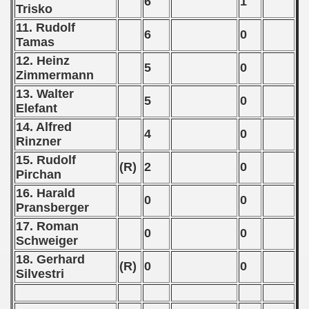
6
1
Trisko
) - 1991
11. Rudolf
6
0
Tamas
 - 1992
12. Heinz
5
0
) - 1993
Zimmermann
13. Walter
5
0
) - 1994
Elefant
14. Alfred
ip - 1995
4
0
Rinzner
15. Rudolf
 - 1996
(R)
2
0
Pirchan
 - 1997
16. Harald
0
0
Pransberger
) - 1998
17. Roman
0
0
Schweiger
 - 1999
18. Gerhard
(R)
0
0
Silvestri
 - 2000
 - 2001