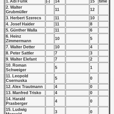
1. Adi Funk
(-)
14
15
time
 - 1955
2. Walter
11
12
Grubmüller
 - 1956
3. Herbert Szerecs
11
10
4. Josef Haider
11
8
 - 1957
5. Günther Walla
11
6
6. Heinz
 - 1958
10
5
Zimmermann
7. Walter Detter
10
4
 - 1959
8. Peter Sattler
7
3
 - 1960
9. Walter Elefant
7
2
10. Roman
5
1
 - 1961
Schweiger
11. Leopold
5
0
 - 1962
Csernuska
12. Alex Trautmann
4
0
 - 1963
13. Manfred Trisko
4
0
14. Harald
 - 1964
4
0
Prasberger
15. Ludwig
 - 1965
3
0