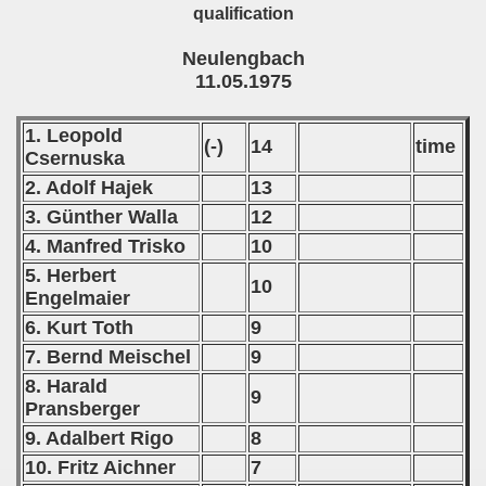
qualification
Neulengbach
11.05.1975
1. Leopold
(-)
14
time
Csernuska
2. Adolf Hajek
13
3. Günther Walla
12
4. Manfred Trisko
10
5. Herbert
10
Engelmaier
6. Kurt Toth
9
7. Bernd Meischel
9
8. Harald
9
Pransberger
9. Adalbert Rigo
8
10. Fritz Aichner
7