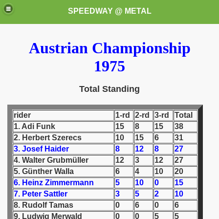
SPEEDWAY @ METAL
Austrian Championship
1975
Total Standing
k for these speedway programms)
rider
1-rd
2-rd
3-rd
Total
1. Adi Funk
15
8
15
38
przedaż (My speedway programmes to exchange or sale)
2. Herbert Szerecs
10
15
6
31
3. Josef Haider
8
12
8
27
ostwa Świata (World Speedway Championship)
4. Walter Grubmüller
12
3
12
27
5. Günther Walla
6
4
10
20
 1936
6. Heinz Zimmermann
5
10
0
15
7. Peter Sattler
3
5
2
10
 1937
8. Rudolf Tamas
0
6
0
6
9. Ludwig Merwald
0
0
5
5
 1938