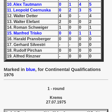
10. Alex Tautmann
0
1
4
5
 1939
11. Leopold Csernuska
0
2
3
5
12. Walter Detter
4
0
-
4
 1946
13. Walter Elefant
2
0
0
2
14. Roman Schweiger
1
0
0
1
 1947
15. Manfred Trisko
0
0
1
1
16. Harald Pransberger
0
0
0
0
1948
17. Gerhard Silvestri
-
-
0
0
18. Rudolf Pirchan
0
0
0
0
 1949
19. Alfred Rinzner
-
0
0
0
 1950
Marked in
blue
, for Continental Qualifications
 1951
1976
 - 1952
1 - round
 - 1953
Krems
27.07.1975
 - 1954