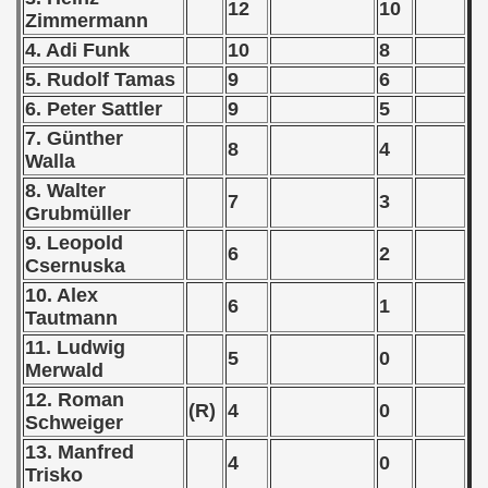
12
10
ian qualifications) - 1975
Zimmermann
4. Adi Funk
10
8
alifications) - 1975
5. Rudolf Tamas
9
6
Qualifications) - 1975
6. Peter Sattler
9
5
7. Günther
8
4
ificationn) - 1975
Walla
8. Walter
ification) - 1975
7
3
Grubmüller
n Qualification) - 1975
9. Leopold
6
2
Csernuska
Qualifications) - 1975
10. Alex
6
1
Tautmann
fications) - 1975
11. Ludwig
5
0
Merwald
 Qualifications) - 1975
12. Roman
(R)
4
0
Schweiger
n Qualifications) - 1975
13. Manfred
4
0
n Qualification) - 1975
Trisko