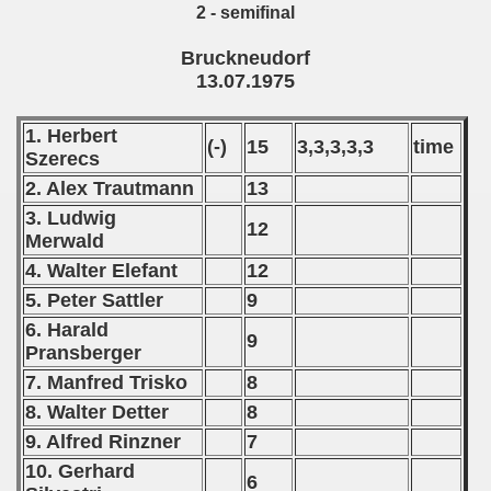
2 - semifinal
 - 2023
Bruckneudorf
13.07.1975
 - 2024
 - 2025
1. Herbert
(-)
15
3,3,3,3,3
time
Szerecs
2. Alex Trautmann
13
3. Ludwig
12
Merwald
4. Walter Elefant
12
5. Peter Sattler
9
6. Harald
9
Pransberger
7. Manfred Trisko
8
8. Walter Detter
8
9. Alfred Rinzner
7
 classe
10. Gerhard
6