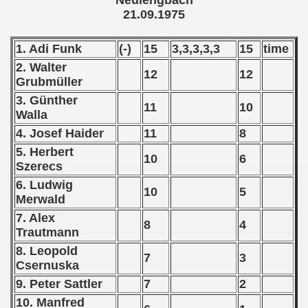
Neulengbach
 1980
21.09.1975
 1981
1. Adi Funk
(-)
15
3,3,3,3,3
15
time
 1982
2. Walter
12
12
Grubmüller
 1983
3. Günther
11
10
Walla
 1984
4. Josef Haider
11
8
 1985
5. Herbert
10
6
Szerecs
 1986
6. Ludwig
10
5
Merwald
 1987
7. Alex
8
4
Trautmann
ip - 1988
8. Leopold
7
3
Csernuska
 - 1989
9. Peter Sattler
7
2
 - 1990
10. Manfred