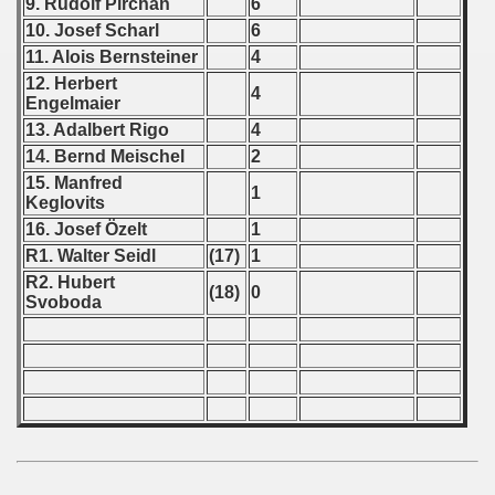
9. Rudolf Pirchan
6
 - 2012
10. Josef Scharl
6
11. Alois Bernsteiner
4
 - 2013
12. Herbert
4
Engelmaier
 - 2014
13. Adalbert Rigo
4
14. Bernd Meischel
2
 - 2015
15. Manfred
1
Keglovits
 - 2016
16. Josef Özelt
1
 - 2018
R1. Walter Seidl
(17)
1
R2. Hubert
(18)
0
 - 2017
Svoboda
 - 2019
 - 2020
 - 2021
 - 2022