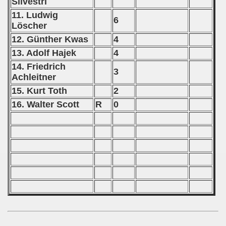
Silvestri
p
11. Ludwig
6
Löscher
fication Round
12. Günther Kwas
4
f USSR
13. Adolf Hajek
4
14. Friedrich
ship of USSR
3
Achleitner
15. Kurt Toth
2
p
16. Walter Scott
R
0
mpionship
nship