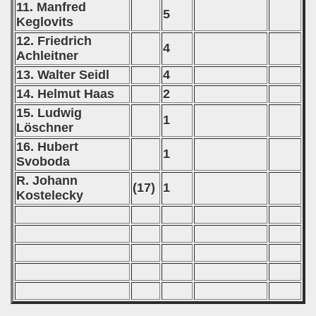
11. Manfred
5
Keglovits
12. Friedrich
4
Achleitner
13. Walter Seidl
4
14. Helmut Haas
2
15. Ludwig
1
Löschner
16. Hubert
1
Svoboda
R. Johann
(17)
1
Kostelecky