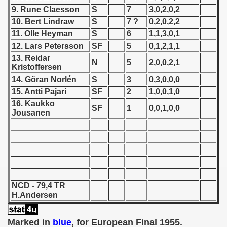
9. Rune Claesson
S
7
3,0,2,0,2
 1939
10. Bert Lindraw
S
7 ?
0,2,0,2,2
11. Olle Heyman
S
6
1,1,3,0,1
 1946
12. Lars Petersson
SF
5
0,1,2,1,1
13. Reidar
N
5
2,0,0,2,1
 1947
Kristoffersen
14. Göran Norlén
S
3
0,3,0,0,0
1948
15. Antti Pajari
SF
2
1,0,0,1,0
16. Kaukko
 1949
SF
1
0,0,1,0,0
Jousanen
 1950
 1951
 - 1952
NCD - 79,4 TR
 - 1953
H.Andersen
 - 1954
Marked in
blue
, for European Final 1955.