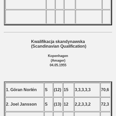
 1976
 1977
 1978
 1979
Kwalifikacja skandynawska
(Scandinavian Qualification)
 1980
Kopenhagen
(Amager)
 1981
04.05.1955
 1982
 1983
1. Göran Norlén
S
(12)
15
3,3,3,3,3
70,6
 1984
2. Joel Jansson
S
(13)
12
2,2,3,3,2
72,3
 1985