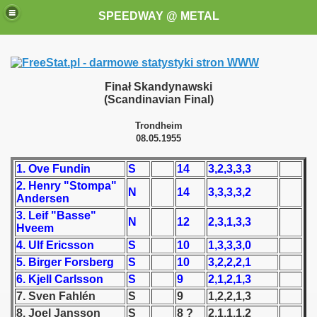
SPEEDWAY @ METAL
Finał Skandynawski
(Scandinavian Final)
Trondheim
08.05.1955
k for these speedway programms)
1. Ove Fundin
S
14
3,2,3,3,3
2. Henry "Stompa"
N
14
3,3,3,3,2
przedaż (My speedway programmes to exchange or sale)
Andersen
3. Leif "Basse"
N
12
2,3,1,3,3
ostwa Świata (World Speedway Championship)
Hveem
4. Ulf Ericsson
S
10
1,3,3,3,0
 1936
5. Birger Forsberg
S
10
3,2,2,2,1
6. Kjell Carlsson
S
9
2,1,2,1,3
 1937
7. Sven Fahlén
S
9
1,2,2,1,3
8. Joel Jansson
S
8 ?
2,1,1,1,2
 1938