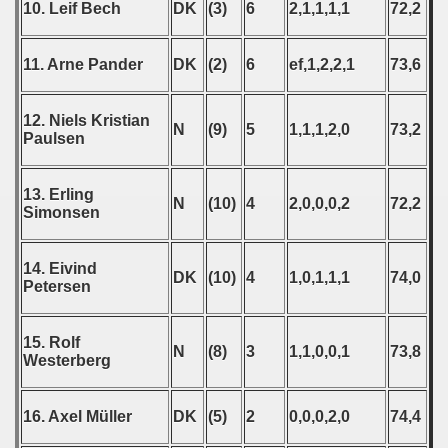
10. Leif Bech
DK
(3)
6
2,1,1,1,1
72,2
 - 1997
) - 1998
11. Arne Pander
DK
(2)
6
ef,1,2,2,1
73,6
 - 1999
12. Niels Kristian
N
(9)
5
1,1,1,2,0
73,2
Paulsen
 - 2000
 - 2001
13. Erling
N
(10)
4
2,0,0,0,2
72,2
Simonsen
 - 2002
14. Eivind
 - 2003
DK
(10)
4
1,0,1,1,1
74,0
Petersen
 - 2004
15. Rolf
N
(8)
3
1,1,0,0,1
73,8
 - 2005
Westerberg
 - 2006
16. Axel Müller
DK
(5)
2
0,0,0,2,0
74,4
 - 2007