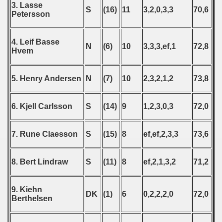
 1986
3. Lasse
S
(16)
11
3,2,0,3,3
70,6
Petersson
 1987
4. Leif Basse
ip - 1988
N
(6)
10
3,3,3,ef,1
72,8
Hvem
 - 1989
5. Henry Andersen
N
(7)
10
2,3,2,1,2
73,8
 - 1990
6. Kjell Carlsson
S
(14)
9
1,2,3,0,3
72,0
) - 1991
 - 1992
7. Rune Claesson
S
(15)
8
ef,ef,2,3,3
73,6
) - 1993
8. Bert Lindraw
S
(11)
8
ef,2,1,3,2
71,2
) - 1994
9. Kiehn
ip - 1995
DK
(1)
6
0,2,2,2,0
72,0
Berthelsen
 - 1996