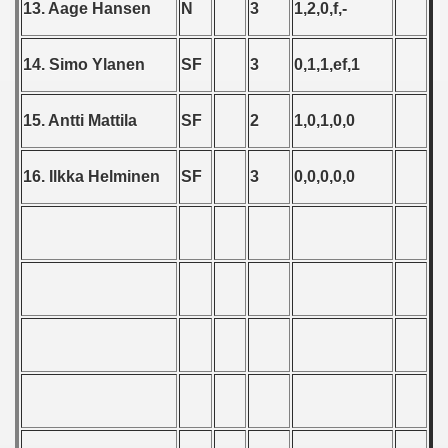
13. Aage Hansen
N
3
1,2,0,f,-
 - 1965
 - 1966
14. Simo Ylanen
SF
3
0,1,1,ef,1
 - 1967
15. Antti Mattila
SF
2
1,0,1,0,0
 - 1968
16. Ilkka Helminen
SF
3
0,0,0,0,0
 - 1969
 - 1970
 1971
 1972
 1973
 1974
 1975