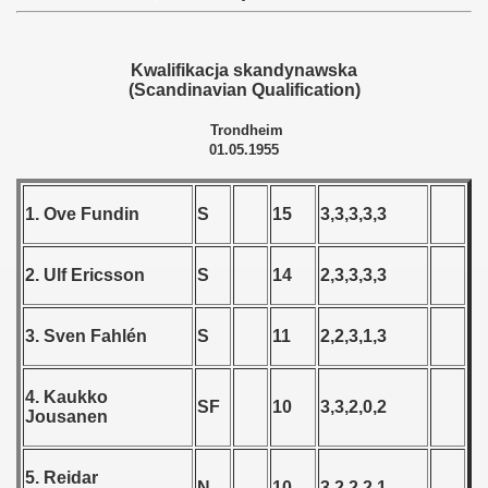
 - 1955
alification) - 1955
Kwalifikacja skandynawska
(Scandinavian Qualification)
ship Round)) - 1955
Trondheim
01.05.1955
Qualifications) - 1955
ification) - 1955
1. Ove Fundin
S
15
3,3,3,3,3
n Qualification) - 1955
2. Ulf Ericsson
S
14
2,3,3,3,3
andinavian Qualifications) - 1955
3. Sven Fahlén
S
11
2,2,3,1,3
n qualifications) - 1955
goslavian Qualifications) - 1955
4. Kaukko
SF
10
3,3,2,0,2
Jousanen
echoslovakian qualifications) - 1955
5. Reidar
tal Round) - 1955
N
10
3,2,2,2,1