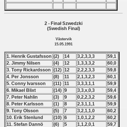
ification) - 1991
n Qualification) - 1991
2 - Finał Szwedzki
ifications) - 1991
(Swedish Final)
rcontinental Round) - 1991
Västervik
15.05.1991
Qualifications) - 1991
1. Henrik Gustafsson
(2)
14
3,2,3,3,3
59,1
fications) - 1991
2. Jimmy Nilsen
(4)
12
1,3,3,3,2
60,0
3. Tony Rickardsson
(12)
12
2,2,2,3,3
59,8
Qualifications) - 1991
4. Per Jonsson
(8)
11
2,1,3,2,3
60,1
5. Conny Ivarsson
(11)
11
3,3,3,1,1
59,9
n Qualifications) - 1991
6. Mikael Blixt
(14)
9
3,3,x,0,3
59,4
 Qualifications) - 1991
7. Peter Nahlin
(3)
9
0,2,2,3,2
59,6
8. Peter Karlsson
(1)
8
2,3,1,1,1
59,9
 Qualifications) - 1991
9. Tony Olsson
(5)
7
3,2,1,1,0
60,2
10. Erik Stenlund
(10)
6
1,0,1,2,2
60,2
n Qualifications) - 1991
11. Stefan Dannö
(6)
5
1,1,2,0,1
59,7