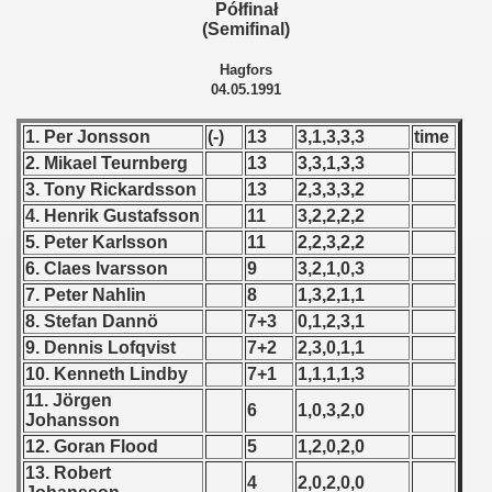
Półfinał
(Semifinal)
 - 1966
Hagfors
 - 1967
04.05.1991
 - 1968
1. Per Jonsson
(-)
13
3,1,3,3,3
time
2. Mikael Teurnberg
13
3,3,1,3,3
 - 1969
3. Tony Rickardsson
13
2,3,3,3,2
4. Henrik Gustafsson
11
3,2,2,2,2
 - 1970
5. Peter Karlsson
11
2,2,3,2,2
6. Claes Ivarsson
9
3,2,1,0,3
 1971
7. Peter Nahlin
8
1,3,2,1,1
 1972
8. Stefan Dannö
7+3
0,1,2,3,1
9. Dennis Lofqvist
7+2
2,3,0,1,1
 1973
10. Kenneth Lindby
7+1
1,1,1,1,3
11. Jörgen
 1974
6
1,0,3,2,0
Johansson
12. Goran Flood
5
1,2,0,2,0
 1975
13. Robert
4
2,0,2,0,0