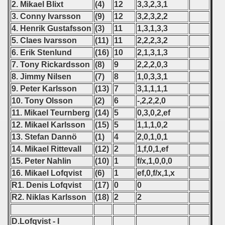
2. Mikael Blixt
(4)
12
3,3,2,3,1
3. Conny Ivarsson
(9)
12
3,2,3,2,2
 - 1996
4. Henrik Gustafsson
(3)
11
1,3,1,3,3
5. Claes Ivarsson
(11)
11
2,2,2,3,2
 - 1997
6. Erik Stenlund
(16)
10
2,1,3,1,3
) - 1998
7. Tony Rickardsson
(8)
9
2,2,2,0,3
8. Jimmy Nilsen
(7)
8
1,0,3,3,1
 - 1999
9. Peter Karlsson
(13)
7
3,1,1,1,1
10. Tony Olsson
(2)
6
-,2,2,2,0
 - 2000
11. Mikael Teurnberg
(14)
5
0,3,0,2,ef
12. Mikael Karlsson
(15)
5
1,1,1,0,2
 - 2001
13. Stefan Dannö
(1)
4
2,0,1,0,1
 - 2002
14. Mikael Rittevall
(12)
2
1,f,0,1,ef
15. Peter Nahlin
(10)
1
f/x,1,0,0,0
 - 2003
16. Mikael Lofqvist
(6)
1
ef,0,f/x,1,x
R1. Denis Lofqvist
(17)
0
0
 - 2004
R2. Niklas Karlsson
(18)
2
2
 - 2005
D.Lofqvist - I