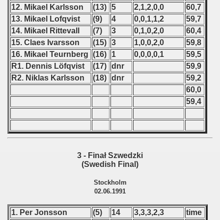
12. Mikael Karlsson
(13)
5
2,1,2,0,0
60,7
 Qualifications) - 1991
13. Mikael Lofqvist
(9)
4
0,0,1,1,2
59,7
14. Mikael Rittevall
(7)
3
0,1,0,2,0
60,4
Czecho-Slovacian Qualificationsns - 1991
15. Claes Ivarsson
(15)
3
1,0,0,2,0
59,8
alification) - 1991
16. Mikael Teurnberg
(16)
1
0,0,0,0,1
59,5
R1. Dennis Löfqvist
(17)
dnr
59,9
ualifications) - 1991
R2. Niklas Karlsson
(18)
dnr
59,2
60,0
tal Round) - 1991
59,4
inals) - 1991
3 - Finał Szwedzki
 - 1992
(Swedish Final)
) - 1993
Stockholm
02.06.1991
) - 1994
1. Per Jonsson
(5)
14
3,3,3,2,3
time
ip - 1995