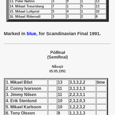
13. Peter Nahlin
3
9
1
13
14. Mikael Treurnberg
7
1
5
13
 1939
15. Mikael Lofqvist
5
4
1
10
16. Mikael Rittervall
3
3
2
8
 1946
 1947
Marked in
blue
, for Scandinavian Final 1991.
1948
Półfinał
 1949
(Semifinal)
 1950
ä
N
ssjö
05.05.1991
 1951
1. Mikael Blixt
13
3,3,3,2,2
time
 - 1952
2. Conny Ivarsson
11
3,1,3,1,3
3. Jimmy Nilsen
11
2,2,3,3,1
 - 1953
4. Erik Stenlund
10
2,3,2,0,3
5. Mikael Karlsson
10
1,2,2,3,2
 - 1954
6. Tony Olsson
9
1,1,3,1,3