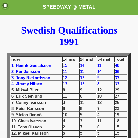
SPEEDWAY @ METAL
Swedish Qualifications
1991
rider
1-Final
2-Final
3-Final
Total
1. Henrik Gustafsson
15
14
11
40
2. Per Jonsson
11
11
14
36
k for these speedway programms)
3. Tony Rickardsson
12
12
9
33
4. Jimmy Nilsen
13
12
8
33
przedaż (My speedway programmes to exchange or sale)
5. Mikael Blixt
8
9
12
29
6. Erik Stenlund
11
6
10
27
ostwa Świata (World Speedway Championship)
7. Conny Ivarsson
3
11
12
26
8. Peter Karlsson
8
8
7
23
 1936
9. Stefan Dannö
10
5
4
19
10. Claes Ivarsson
4
3
11
18
 1937
11. Tony Olsson
2
7
6
15
12. Mikael Karlsson
5
5
5
15
 1938