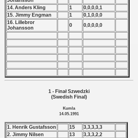
Johansson
 1976
14. Anders Kling
1
0,0,0,0,1
15. Jimmy Engman
1
0,1,0,0,0
 1977
16. Lillebror
0
0,0,0,0,0
Johansson
 1978
 1979
 1980
 1981
 1982
1 - Finał Szwedzki
 1983
(Swedish Final)
 1984
Kumla
14.05.1991
 1985
1. Henrik Gustafsson
15
3,3,3,3,3
 1986
2. Jimmy Nilsen
13
3,3,3,2,2