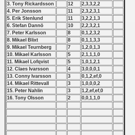
3. Tony Rickardsson
12
2,3,3,2,2
 1987
4. Per Jonsson
11
2,3,2,3,1
5. Erik Stenlund
11
3,2,2,1,3
ip - 1988
6. Stefan Dannö
10
2,2,3,2,1
7. Peter Karlsson
8
0,1,2,3,2
 - 1989
8. Mikael Blixt
8
0,1,1,3,3
 - 1990
9. Mikael Teurnberg
7
1,2,0,1,3
10. Mikael Karlsson
5
2,1,1,1,0
) - 1991
11. Mikael Lofqvist
5
1,0,1,2,1
12. Claes Ivarsson
4
3,0,0,0,1
alificatins) - 1991
13. Conny Ivarsson
3
0,1,2,ef,0
14. Mikael Rittevall
3
1,0,0,0,2
ian qualifications) - 1991
15. Peter Nahlin
3
1,2,ef,ef,0
Zealand qualifications) - 1991
16. Tony Olsson
2
0,0,1,1,0
an Qualification) - 1991
qualifications) - 1991