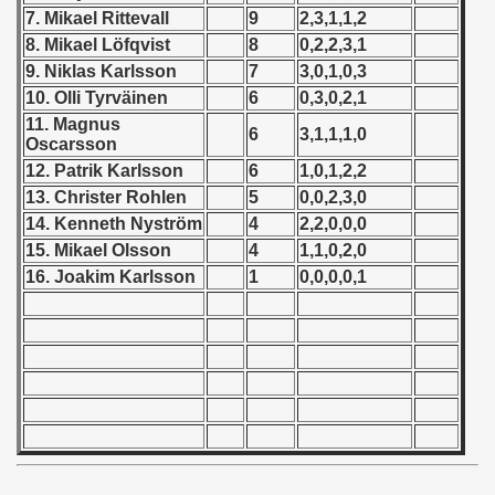
 - 1955
7. Mikael Rittevall
9
2,3,1,1,2
8. Mikael L
ö
fqvist
8
0,2,2,3,1
 - 1956
9. Niklas Karlsson
7
3,0,1,0,3
10. Olli Tyrväinen
6
0,3,0,2,1
 - 1957
11. Magnus
6
3,1,1,1,0
Oscarsson
 - 1958
12. Patrik Karlsson
6
1,0,1,2,2
13. Christer Rohlen
5
0,0,2,3,0
 - 1959
14. Kenneth Nyström
4
2,2,0,0,0
15. Mikael Olsson
4
1,1,0,2,0
 - 1960
16. Joakim Karlsson
1
0,0,0,0,1
 - 1961
 - 1962
 - 1963
 - 1964
 - 1965