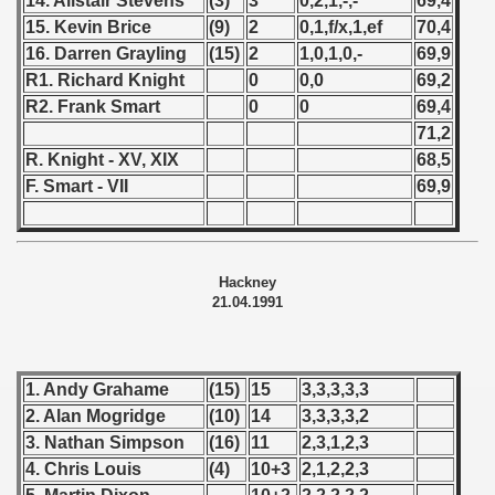
14. Alistair Stevens
(3)
3
0,2,1,-,-
69,4
15. Kevin Brice
(9)
2
0,1,f/x,1,ef
70,4
 - 1966
16. Darren Grayling
(15)
2
1,0,1,0,-
69,9
R1. Richard Knight
0
0,0
69,2
 - 1967
R2. Frank Smart
0
0
69,4
 - 1968
71,2
R. Knight - XV, XIX
68,5
 - 1969
F. Smart - VII
69,9
 - 1970
 1971
Hackney
21.04.1991
 1972
 1973
1. Andy Grahame
(15)
15
3,3,3,3,3
 1974
2. Alan Mogridge
(10)
14
3,3,3,3,2
3. Nathan Simpson
(16)
11
2,3,1,2,3
 1975
4. Chris Louis
(4)
10+3
2,1,2,2,3