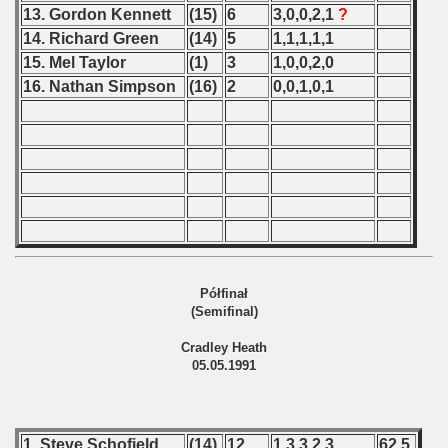
ification) - 1991
13. Gordon Kennett
(15)
6
3,0,0,2,1
?
14. Richard Green
(14)
5
1,1,1,1,1
n Qualification) - 1991
15. Mel Taylor
(1)
3
1,0,0,2,0
16. Nathan Simpson
(16)
2
0,0,1,0,1
ifications) - 1991
rcontinental Round) - 1991
Qualifications) - 1991
fications) - 1991
Qualifications) - 1991
Półfinał
n Qualifications) - 1991
(Semifinal)
 Qualifications) - 1991
Cradley Heath
05.05.1991
 Qualifications) - 1991
n Qualifications) - 1991
1. Steve Schofield
(14)
12
1,3,3,2,3
62,5