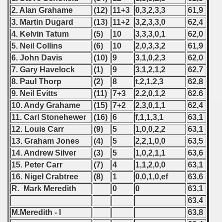
2. Alan Grahame
(12)
11+3
0,3,2,3,3
61,9
 Qualifications) - 1991
3. Martin Dugard
(13)
11+2
3,2,3,3,0
62,4
Czecho-Slovacian Qualificationsns - 1991
4. Kelvin Tatum
(5)
10
3,3,3,0,1
62,0
5. Neil Collins
(6)
10
2,0,3,3,2
61,9
alification) - 1991
6. John Davis
(10)
9
3,1,0,2,3
62,0
7. Gary Havelock
(1)
9
3,1,2,1,2
62,7
ualifications) - 1991
8. Paul Thorp
(2)
8
t,2,1,2,3
62,8
9. Neil Evitts
(11)
7+3
2,2,0,1,2
62.6
tal Round) - 1991
10. Andy Grahame
(15)
7+2
2,3,0,1,1
62,4
inals) - 1991
11. Carl Stonehewer
(16)
6
f,1,1,3,1
63,1
12. Louis Carr
(9)
5
1,0,0,2,2
63,1
13. Graham Jones
(4)
5
2,2,1,0,0
63,5
14. Andrew Silver
(3)
5
1,0,2,1,1
63,6
 - 1992
15. Peter Carr
(7)
4
1,1,2,0,0
63,1
16. Nigel Crabtree
(8)
1
0,0,1,0,ef
63,6
) - 1993
R. Mark Meredith
0
0
63,1
) - 1994
63,4
M.Meredith - I
63,8
ip - 1995