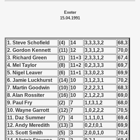
 - 1955
Exeter
 - 1956
15.04.1991
 - 1957
1. Steve Schofield
(4)
14
3,3,3,3,2
68,3
 - 1958
2. Gordon Kennett
(11)
12
3,3,1,2,3
70,0
3. Richard Green
(1)
11+3
2,3,3,1,2
67,4
 - 1959
4. Mel Taylor
(8)
11+2
0,2,3,3,3
69,7
 - 1960
5. Nigel Leaver
(6)
11+1
3,3,0,2,3
69,9
6. Jamie Luckhurst
(14)
10
3,1,2,3,1
70,2
 - 1961
7. Martin Goodwin
(10)
10
2,2,2,3,1
68,3
8. Alan Rossiter
(16)
10
2,1,2,2,3
69,0
 - 1962
9. Paul Fry
(2)
7
1,f,3,1,2
68,0
10. Wayne Garrott
(12)
7
1,0,2,2,2
70,5
 - 1963
11. Daz Summer
(7)
4
1,1,1,0,1
69,4
 - 1964
12. Andy Meredith
(13)
3
0,2,f,0,1
69,9
13. Scott Smith
(5)
3
2,0,0,1,0
70,4
 - 1965