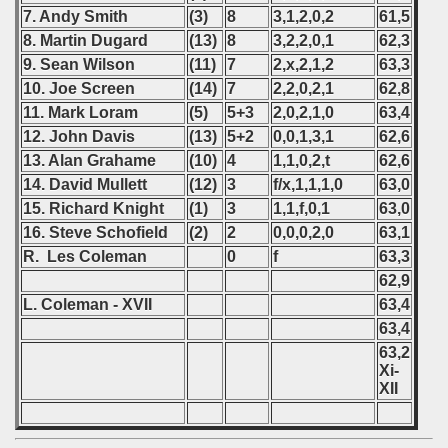
 - 2006
7. Andy Smith
(3)
8
3,1,2,0,2
61,5
8. Martin Dugard
(13)
8
3,2,2,0,1
62,3
 - 2007
9. Sean Wilson
(11)
7
2,x,2,1,2
63,3
10. Joe Screen
(14)
7
2,2,0,2,1
62,8
 - 2008
11. Mark Loram
(5)
5+3
2,0,2,1,0
63,4
12. John Davis
(13)
5+2
0,0,1,3,1
62,6
 - 2009
13. Alan Grahame
(10)
4
1,1,0,2,t
62,6
14. David Mullett
(12)
3
f/x,1,1,1,0
63,0
 - 2010
15. Richard Knight
(1)
3
1,1,f,0,1
63,0
 - 2011
16. Steve Schofield
(2)
2
0,0,0,2,0
63,1
R. Les Coleman
0
f
63,3
 - 2012
62,9
L. Coleman - XVII
63,4
 - 2013
63,4
63,2
 - 2014
Xi-
XII
 - 2015
 - 2016