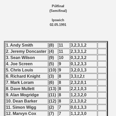
Półfinał
 1987
(Semifinal)
ip - 1988
Ipswich
02.05.1991
 - 1989
 - 1990
1. Andy Smith
(8)
11
3,2,3,1,2
) - 1991
2. Jeremy Doncaster
(4)
11
2,3,3,1,2
3. Sean Wilson
(9)
10
0,3,2,3,2
alificatins) - 1991
4. Joe Screen
(5)
9
0,1,2,3,3
5. Chris Louis
(10)
9
3,2,0,1,3
ian qualifications) - 1991
6. Richard Knight
(3)
8
3,3,t,2,t
7. Mark Loram
(6)
8
2,3,2,0,1
Zealand qualifications) - 1991
8. Dave Mullett
(13)
8
2,2,1,0,3
9. Alan Mogridge
(11)
8
1,2,3,2,0
an Qualification) - 1991
10. Dean Barker
(12)
8
2,1,3,0,2
qualifications) - 1991
11. Simon Wigg
(2)
7
0,0,1,3,3
12. Marvyn Cox
(7)
7
1,1,2,3,0