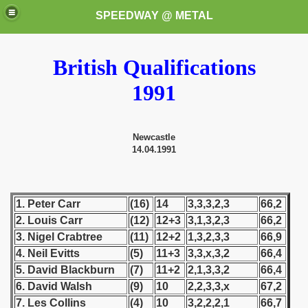
SPEEDWAY @ METAL
British Qualifications
1991
Newcastle
14.04.1991
k for these speedway programms)
przedaż (My speedway programmes to exchange or sale)
1. Peter Carr
(16)
14
3,3,3,2,3
66,2
ostwa Świata (World Speedway Championship)
2. Louis Carr
(12)
12+3
3,1,3,2,3
66,2
3. Nigel Crabtree
(11)
12+2
1,3,2,3,3
66,9
 1936
4. Neil Evitts
(5)
11+3
3,3,x,3,2
66,4
5. David Blackburn
(7)
11+2
2,1,3,3,2
66,4
 1937
6. David Walsh
(9)
10
2,2,3,3,x
67,2
7. Les Collins
(4)
10
3,2,2,2,1
66,7
 1938