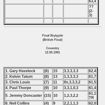
63,4
??
 - 1996
(2-
3)
 - 1997
) - 1998
Finał Brytyjski
 - 1999
(British Final)
Coventry
 - 2000
12.05.1991
 - 2001
 - 2002
1. Gary Havelock
(6)
15
3,3,3,3,3
62,4
2. Kelvin Tatum
(8)
13
1,3,3,3,3
61,7
 - 2003
3. Chris Louis
(7)
11
f/x,3,3,3,2
61,5
4. Paul Thorpe
(9)
10
3,3,1,0,3
61,4
 - 2004
61,1
5. Jeremy Doncaster
(15)
10
1,2,3,2,2
TR
 - 2005
6. Neil Collins
(4)
9
2,2,1,1,3
62,0