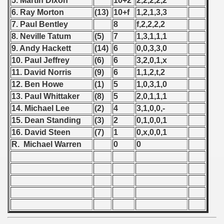
5. Martin Dixon
10+2
2,2,2,2,2
 1976
6. Ray Morton
(13)
10+f
1,2,1,3,3
7. Paul Bentley
8
f,2,2,2,2
 1977
8. Neville Tatum
(5)
7
1,3,1,1,1
 1978
9. Andy Hackett
(14)
6
0,0,3,3,0
10. Paul Jeffrey
(6)
6
3,2,0,1,x
 1979
11. David Norris
(9)
6
1,1,2,t,2
12. Ben Howe
(1)
5
1,0,3,1,0
 1980
13. Paul Whittaker
(8)
5
2,0,1,1,1
14. Michael Lee
(2)
4
3,1,0,0,-
 1981
15. Dean Standing
(3)
2
0,1,0,0,1
 1982
16. David Steen
(7)
1
0,x,0,0,1
R. Michael Warren
0
0
 1983
 1984
 1985
 1986