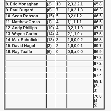
8. Eric Monaghan
(2)
10
2,3,2,2,1
65,8
 1939
9. Paul Dugard
(8)
7
1,0,2,1,3
66,3
10. Scott Robson
(15)
5
0,2,f,1,2
66,5
 1946
11. Matthew Cross
(1)
4
f,1,1,1,1
66,5
12. Andy Phillips
(10)
4
0,2,1,1,0
67,1
 1947
13. Wayne Carter
(14)
4
2,1,1,0,x
67,5
14. Max Schofield
(13)
3
1,0,0,0,2
66,8
1948
15. David Nagel
(3)
2
1,0,0,0,1
69,7
16. Ray Taaffe
(6)
0
0,0,x,0,0
66,9
 1949
67,8
 1950
67,2
67,7
 1951
67,4
69,1
 - 1952
(2-
3)
 - 1953
70,8
(4-
 - 1954
5)