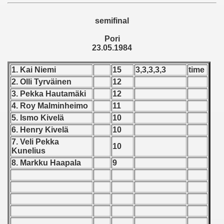
 - 1955
semifinal
 - 1956
Pori
23.05.1984
 - 1957
1. Kai Niemi
15
3,3,3,3,3
time
 - 1958
2. Olli Tyrväinen
12
 - 1959
3. Pekka Hautamäki
12
4. Roy Malminheimo
11
 - 1960
5. Ismo Kivelä
10
6. Henry Kivelä
10
 - 1961
7. Veli Pekka
10
Kunelius
 - 1962
8. Markku Haapala
9
 - 1963
 - 1964
 - 1965