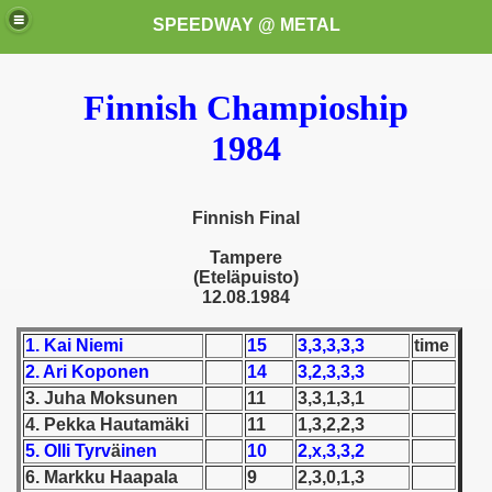
SPEEDWAY @ METAL
Finnish Champioship
1984
Finnish Final
k for these speedway programms)
Tampere
(Eteläpuisto)
12.08.1984
przedaż (My speedway programmes to exchange or sale)
1. Kai Niemi
15
3,3,3,3,3
time
ostwa Świata (World Speedway Championship)
2. Ari Koponen
14
3,2,3,3,3
 1936
3. Juha Moksunen
11
3,3,1,3,1
4. Pekka Hautamäki
11
1,3,2,2,3
 1937
5. Olli Tyrv
ä
inen
10
2,x,3,3,2
6. Markku Haapala
9
2,3,0,1,3
 1938