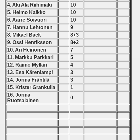
 1976
4. Aki Ala Riihimäki
10
5. Heimo Kaikko
10
 1977
6. Aarre Soivuori
10
7. Hannu Lehtonen
9
 1978
8. Mikael Back
8+3
9. Ossi Henriksson
8+2
 1979
10. Ari Heinonen
7
 1980
11. Markku Parkkari
5
12. Raimo Mylläri
4
 1981
13. Esa Kärenlampi
3
14. Jorma Fräntilä
3
 1982
15. Krister Grankulla
1
16. Jorma
 1983
0
Ruotsalainen
 1984
lian Qualifications) - 1984
 Zealand Qualifications) - 1984