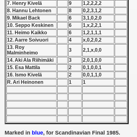
7. Henry Kivelä
9
1,2,2,2,2
8. Hannu Lehtonen
8
0,2,3,1,2
 1939
9. Mikael Back
6
3,1,0,2,0
 1946
10. Seppo Keskinen
6
1,x,2,2,1
11. Heimo Kaikko
6
1,2,1,1,1
 1947
12. Aarre Soivuori
4
x,0,2,0,2
13. Roy
3
2,1,x,0,0
1948
Malminheimo
14. Aki Ala Riihimäki
3
2,0,1,0,0
 1949
15. Esa Mattila
2
0,1,0,0,1
16. Ismo Kivelä
2
0,0,1,1,0
 1950
R. Ari Heinonen
1
1
 1951
 - 1952
 - 1953
 - 1954
Marked in
blue
, for Scandinavian Final 1985.