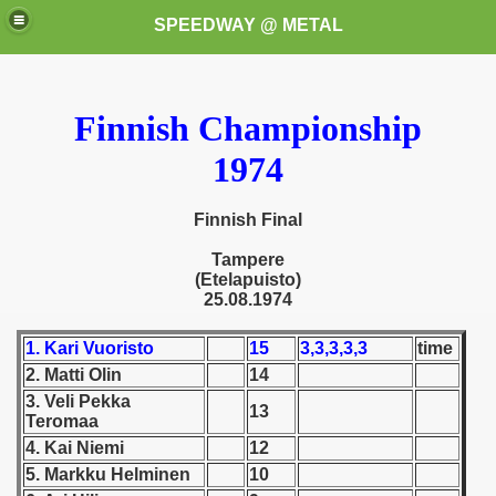
SPEEDWAY @ METAL
Finnish Championship
1974
Finnish Final
k for these speedway programms)
Tampere
(Etelapuisto)
25.08.1974
przedaż (My speedway programmes to exchange or sale)
1. Kari Vuoristo
15
3,3,3,3,3
time
ostwa Świata (World Speedway Championship)
2. Matti Olin
14
 1936
3. Veli Pekka
13
Teromaa
 1937
4. Kai Niemi
12
5. Markku Helminen
10
 1938