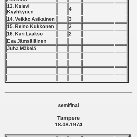
13. Kalevi
4
 - 1966
Kyyhkynen
14. Veikko Asikainen
3
 - 1967
15. Reino Kukkonen
2
16. Kari Laakso
2
 - 1968
Esa Jämsäläinen
Juha Mäkelä
 - 1969
 - 1970
 1971
 1972
 1973
semifinal
 1974
Tampere
18.08.1974
ian qualifications) - 1974