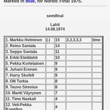
Marked in
blue
, for Nordic Final 1975.
 - 1955
 - 1956
semifinal
 - 1957
Lahti
14.08.1974
 - 1958
1. Markku Helminen
(-)
15
3,3,3,3,3
time
 - 1959
2. Reino Santala
14
3. Seppo Santala
11
 - 1960
4. Erkki Etelälahti
10
5. Pekka Kortelainen
9
 - 1961
6. Juhani Eronen
9
7. Harry Skofelt
9
 - 1962
8. Olli Turkia
8
9. Teuvo Sirenius
8
 - 1963
10. Martti Väyrynen
7
 - 1964
11. Timo Naskali
4
12. Veli-Pekka
4
 - 1965
Kunelius