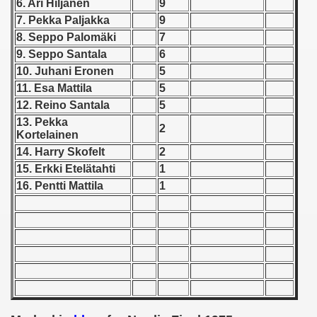
6. Ari Hiljanen
9
7. Pekka Paljakka
9
 1939
8. Seppo Palomäki
7
9. Seppo Santala
6
 1946
10. Juhani Eronen
5
11. Esa Mattila
5
 1947
12. Reino Santala
5
1948
13. Pekka
2
Kortelainen
 1949
14. Harry Skofelt
2
15. Erkki Etel
ä
tahti
1
 1950
16. Pentti Mattila
1
 1951
 - 1952
 - 1953
 - 1954