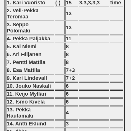
1. Kari Vuoristo
(-)
15
3,3,3,3,3
time
Zealand Qualification) - 1974
2. Veli-Pekka
13
alification) - 1974
Teromaa
3. Seppo
13
Qualifications) - 1974
Polomäki
4. Pekka Paljakka
11
ificationn) - 1974
5. Kai Niemi
8
 Qualifications) - 1974
6. Ari Hiljanen
8
7. Pentti Mattila
8
ification) - 1974
8. Esa Mattila
7+3
n Qualification) - 1974
9. Kari Lindevall
7+2
10. Jouko Naskali
6
Qualifications) - 1974
11. Keijo Mylläri
6
12. Ismo Kivelä
6
fications) - 1974
13. Pekka
4
n Qualifications) - 1974
Hautamäki
14. Antti Eklund
3
n Qualification) - 1974