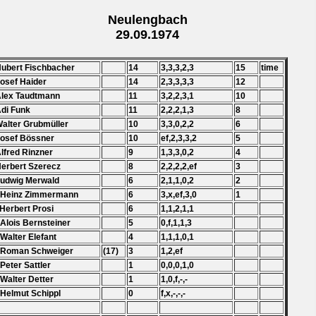
Neulengbach
29.09.1974
Hubert Fischbacher
14
3,3,3,2,3
15
time
Josef Haider
14
2,3,3,3,3
12
Alex Taudtmann
11
3,2,2,3,1
10
Adi Funk
11
2,2,2,1,3
8
Walter Grubmüller
10
3,3,0,2,2
6
Josef Bössner
10
ef,2,3,3,2
5
Alfred Rinzner
9
1,3,3,0,2
4
Herbert Szerecz
8
2,2,2,2,ef
3
Ludwig Merwald
6
2,1,1,0,2
2
. Heinz Zimmermann
6
3,x,ef,3,0
1
 Herbert Prosi
6
1,1,2,1,1
 Alois Bernsteiner
5
0,f,1,1,3
 Walter Elefant
4
1,1,1,0,1
. Roman Schweiger
(17)
3
1,2,ef
 Peter Sattler
1
0,0,0,1,0
 Walter Detter
1
1,0,f,-,-
 Helmut Schippl
0
f,x,-,-,-