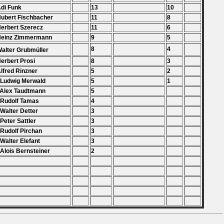
Adi Funk
13
10
Hubert Fischbacher
11
8
Herbert Szerecz
11
6
 Heinz Zimmermann
9
5
8
4
Walter Grubmüller
Herbert Prosi
8
3
Alfred Rinzner
5
2
 Ludwig Merwald
5
1
 Alex Taudtmann
5
 Rudolf Tamas
4
 Walter Detter
3
 Peter Sattler
3
 Rudolf Pirchan
3
 Walter Elefant
3
 Alois Bernsteiner
2