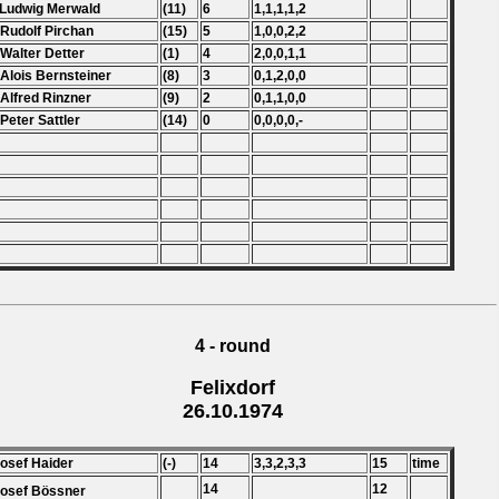
 Ludwig Merwald
(11)
6
1,1,1,1,2
 Rudolf Pirchan
(15)
5
1,0,0,2,2
 Walter Detter
(1)
4
2,0,0,1,1
 Alois Bernsteiner
(8)
3
0,1,2,0,0
 Alfred Rinzner
(9)
2
0,1,1,0,0
 Peter Sattler
(14)
0
0,0,0,0,-
4 - round
Felixdorf
26.10.1974
Josef Haider
(-)
14
3,3,2,3,3
15
time
14
12
Josef Bössner