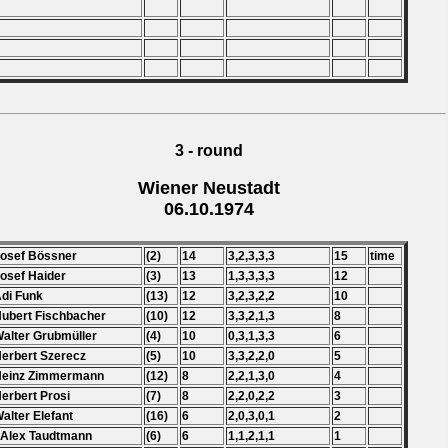
3 - round
Wiener Neustadt
06.10.1974
Josef Bössner
(2)
14
3,2,3,3,3
15
time
Josef Haider
(3)
13
1,3,3,3,3
12
Adi Funk
(13)
12
3,2,3,2,2
10
Hubert Fischbacher
(10)
12
3,3,2,1,3
8
Walter Grubmüller
(4)
10
0,3,1,3,3
6
Herbert Szerecz
(5)
10
3,3,2,2,0
5
 Heinz Zimmermann
(12)
8
2,2,1,3,0
4
Herbert Prosi
(7)
8
2,2,0,2,2
3
Walter Elefant
(16)
6
2,0,3,0,1
2
 Alex Taudtmann
(6)
6
1,1,2,1,1
1