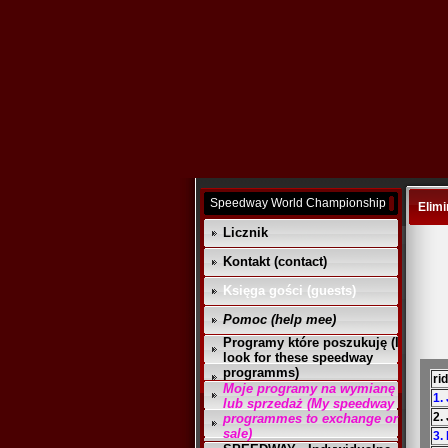
Speedway World Championship
Elimi
Licznik
Kontakt (contact)
Księga gości (guests)
Pomoc (help mee)
Programy które poszukuję (I
look for these speedway
programms)
ri
Moje programy na wymianę
1.
lub sprzedaż (My speedway
2.
programmes to exchange or
sale)
3.