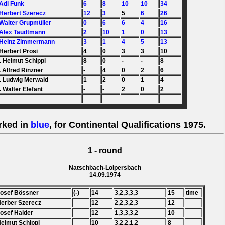
 Adi Funk
6
8
10
10
34
 Herbert Szerecz
12
3
5
6
26
 Walter Grupmüller
0
6
6
4
16
 Alex Taudtmann
2
10
1
0
13
 Heinz Zimmermann
3
1
4
5
13
 Herbert Prosi
4
0
3
3
10
. Helmut Schippl
8
0
-
-
8
. Alfred Rinzner
-
4
0
2
6
. Ludwig Merwald
1
2
0
1
4
. Walter Elefant
-
-
2
0
2
rked in
blue
, for Continental Qualifications 1975.
1 - round
Natschbach-Loipersbach
14.09.1974
Josef Bössner
(-)
14
3,2,3,3,3
15
time
Herber Szerecz
12
2,2,3,2,3
12
Josef Haider
12
1,3,3,3,2
10
Helmut Schippl
10
3,2,2,1,2
8