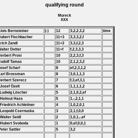
qualifying round
Mureck
XXX
Alois Bernsteiner
(-)
12
3,2,2,3,2
time
Hubert Fischbacher
11+3
3,3,3,2,f
Erich Zandl
11+2
3,3,f,2,3
Walter Detter
11+f
f,2,3,3,3
Herbert Prosi
10
2,2,3,f,3
Rudolf Tamas
10
2,1,2,3,2
Josef Scharl
8
ef,2,3,1,2
Karl Brossman
8
3,0,1,1,3
Herbert Szerecz
7
f,3,ef,3,1
 Josef Özelt
6
1,1,1,1,2
 Ludwig Löscher
5
2,1,0,2,ef
 Helmut Hass
5
1,-,2,1,1
 Friedrich Achleitner
4
1,0,2,0,1
 Leopold Csernuska
3
2,1,f,0,0
 Walter Seidl
2
1,0,1,-,ef
 Hubert Svoboda
1
0,ef,0,0,1
Peter Sattler
5
3,2