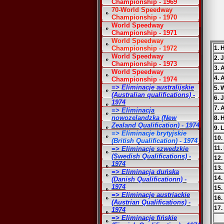
Championship - 1969
70-World Speedway
Championship - 1970
World Speedway
Championship - 1971
World Speedway
Championship - 1972
1. 
World Speedway
2. 
Championship - 1973
3. 
World Speedway
4. 
Championship - 1974
=> Eliminacje australijskie
5. 
(Australian qualifications) -
6. 
1974
7. 
=> Eliminacja
nowozelandzka (New
8. 
Zealand Qualification) - 1974
9. 
=> Eliminacje brytyjskie
10
(British Qualification) - 1974
11.
=> Eliminacje szwedzkie
(Swedish Qualifications) -
12.
1974
13.
=> Eliminacja duńska
14
(Danish Qualificationn) -
1974
15.
=> Eliminacje austriackie
16.
(Austrian Qualifications) -
17.
1974
=> Eliminacje fińskie