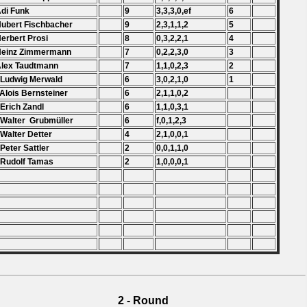
Adi Funk
9
3,3,3,0,ef
6
Hubert Fischbacher
9
2,3,1,1,2
5
Herbert Prosi
8
0,3,2,2,1
4
 Heinz Zimmermann
7
0,2,2,3,0
3
Alex Taudtmann
7
1,1,0,2,3
2
 Ludwig Merwald
6
3,0,2,1,0
1
 Alois Bernsteiner
6
2,1,1,0,2
 Erich Zandl
6
1,1,0,3,1
 Walter Grubmüller
6
f,0,1,2,3
 Walter Detter
4
2,1,0,0,1
 Peter Sattler
2
0,0,1,1,0
 Rudolf Tamas
2
1,0,0,0,1
2 - Round