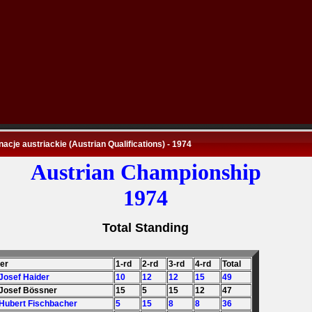
nacje austriackie (Austrian Qualifications) - 1974
Austrian Championship
1974
Total Standing
der
1-rd
2-rd
3-rd
4-rd
Total
 Josef Haider
10
12
12
15
49
 Josef Bössner
15
5
15
12
47
 Hubert Fischbacher
5
15
8
8
36