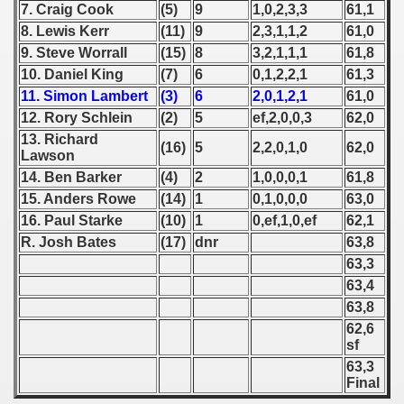
7. Craig Cook
(5)
9
1,0,2,3,3
61,1
8. Lewis Kerr
(11)
9
2,3,1,1,2
61,0
 1939
9. Steve Worrall
(15)
8
3,2,1,1,1
61,8
 1946
10. Daniel King
(7)
6
0,1,2,2,1
61,3
11. Simon Lambert
(3)
6
2,0,1,2,1
61,0
 1947
12. Rory Schlein
(2)
5
ef,2,0,0,3
62,0
13. Richard
(16)
5
2,2,0,1,0
62,0
1948
Lawson
14. Ben Barker
(4)
2
1,0,0,0,1
61,8
 1949
15. Anders Rowe
(14)
1
0,1,0,0,0
63,0
16. Paul Starke
(10)
1
0,ef,1,0,ef
62,1
 1950
R. Josh Bates
(17)
dnr
63,8
63,3
 1951
63,4
 - 1952
63,8
62,6
 - 1953
sf
63,3
 - 1954
Final