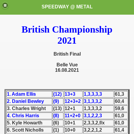
SPEEDWAY @ METAL
British Championship
2021
British Final
Belle Vue
k for these speedway programms)
16.08.2021
przedaż (My speedway programmes to exchange or sale)
1. Adam Ellis
(12)
13+3
1,3,3,3,3
61,3
ostwa Świata (World Speedway Championship)
2. Daniel Bewley
(9)
12+3+2
3,1,3,3,2
60,4
 1936
3. Charles Wright
(13)
12+1
1,3,3,3,2
59,6
4. Chris Harris
(8)
11+2+0
3,1,2,2,3
61,0
 1937
5. Kyle Howarth
(6)
10+1
2,3,3,2,f/x
61,0
6. Scott Nicholls
(1)
10+0
3,2,2,1,2
61,4
 1938