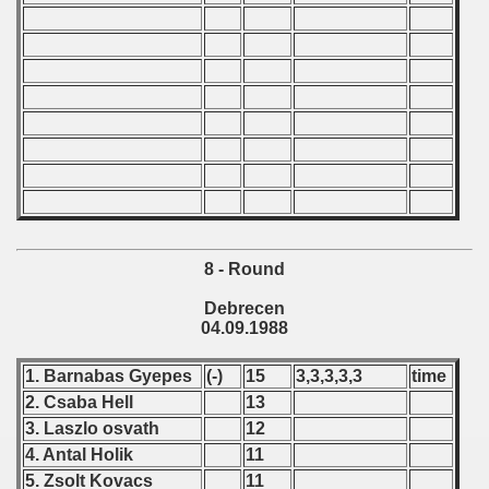
8 - Round
Debrecen
04.09.1988
1. Barnabas Gyepes
(-)
15
3,3,3,3,3
time
2. Csaba Hell
13
3. Laszlo osvath
12
4. Antal Holik
11
5. Zsolt Kovacs
11