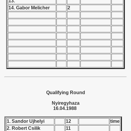
13.
14. Gabor Melicher
2
 - 1966
 - 1967
 - 1968
 - 1969
 - 1970
 1971
 1972
Qualifying Round
 1973
Nyiregyhaza
16.04.1988
 1974
1. Sandor Ujhelyi
12
time
 1975
2. Robert Csilik
11