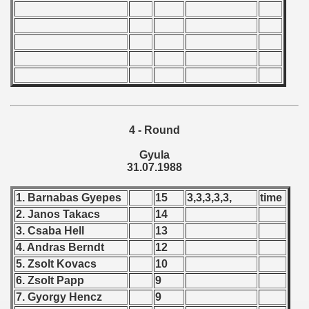
 classe
econd classe) - 1994
4 - Round
Gyula
econd classe) - 1993
31.07.1988
econd classe) - 1992
1. Barnabas Gyepes
15
3,3,3,3,3,
time
2. Janos Takacs
14
econd classe) - 1991
3. Csaba Hell
13
econd classe) - 1990
4. Andras Berndt
12
5. Zsolt Kovacs
10
econd clase) - 1989
6. Zsolt Papp
9
7. Gyorgy Hencz
9
econd classe) - 1988