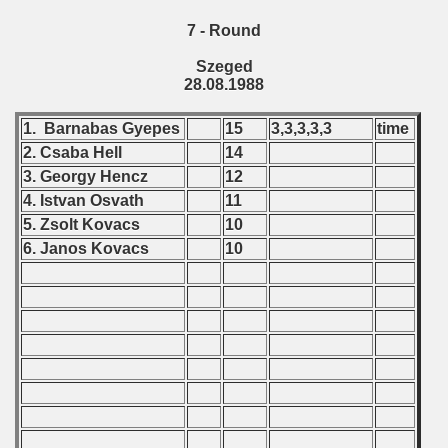
7 - Round
Szeged
28.08.1988
1. Barnabas Gyepes
15
3,3,3,3,3
time
2. Csaba Hell
14
3. Georgy Hencz
12
4. Istvan Osvath
11
5. Zsolt Kovacs
10
6. Janos Kovacs
10