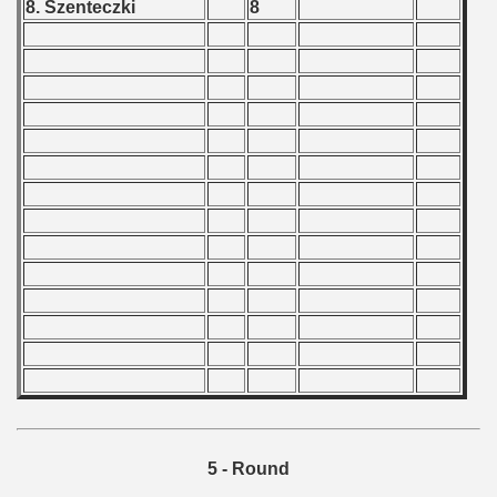
8. Szenteczki
8
econd classe) - 1987
econd classe) - 1986
econd classe) - 1985
second classe) - 1984
econd classe) - 1983
p
fication Round
f USSR
ship of USSR
p
5 - Round