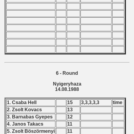
6 - Round
Nyigeryhaza
14.08.1988
1. Csaba Hell
15
3,3,3,3,3
time
2. Zsolt Kovacs
13
3. Barnabas Gyepes
12
4. Janos Takacs
11
5. Zsolt Böszörmenyi
11