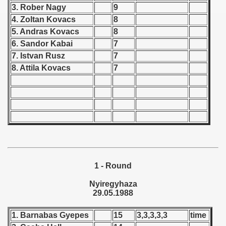
 1976
3. Rober Nagy
9
4. Zoltan Kovacs
8
 1977
5. Andras Kovacs
8
6. Sandor Kabai
7
 1978
7. Istvan Rusz
7
8. Attila Kovacs
7
 1979
 1980
 1981
 1982
 1983
1 - Round
 1984
Nyiregyhaza
29.05.1988
 1985
1. Barnabas Gyepes
15
3,3,3,3,3
time
 1986