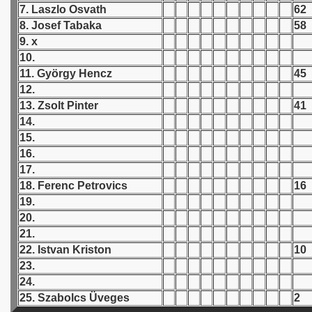
7. Laszlo Osvath
62
8. Josef Tabaka
58
 1939
9. x
 1946
10.
11. György Hencz
45
 1947
12.
13. Zsolt Pinter
41
1948
14.
15.
 1949
16.
17.
 1950
18. Ferenc Petrovics
16
19.
 1951
20.
21.
 - 1952
22. Istvan Kriston
10
 - 1953
23.
24.
 - 1954
25. Szabolcs Üveges
2