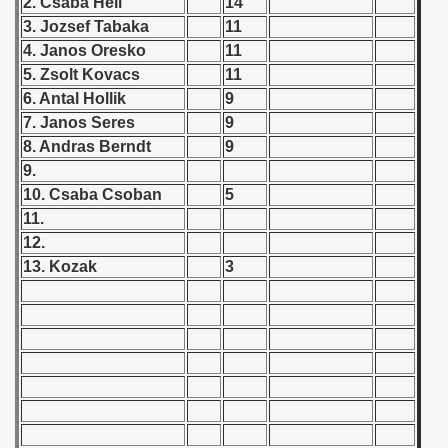
2. Csaba Hell
14
3. Jozsef Tabaka
11
 1987
4. Janos Oresko
11
ip - 1988
5. Zsolt Kovacs
11
6. Antal Hollik
9
 - 1989
7. Janos Seres
9
8. Andras Berndt
9
 - 1990
9.
10. Csaba Csoban
5
) - 1991
11.
 - 1992
12.
13. Kozak
3
) - 1993
) - 1994
ip - 1995
 - 1996