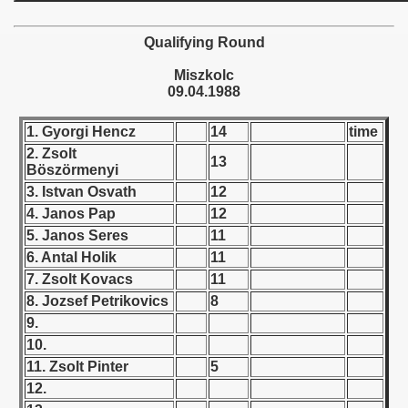
 - 1955
Qualifying Round
 - 1956
Miszkolc
 - 1957
09.04.1988
 - 1958
1. Gyorgi Hencz
14
time
2. Zsolt
13
 - 1959
Böszörmenyi
3. Istvan Osvath
12
 - 1960
4. Janos Pap
12
5. Janos Seres
11
 - 1961
6. Antal Holik
11
7. Zsolt Kovacs
11
 - 1962
8. Jozsef Petrikovics
8
9.
 - 1963
10.
 - 1964
11. Zsolt Pinter
5
12.
 - 1965