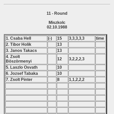
11 - Round
Miszkolc
02.10.1988
1. Csaba Hell
(-)
15
3,3,3,3,3
time
2. Tibor Holik
13
3. Janos Takacs
13
4. Zsolt
12
3,2,2,2,3
Böszörmenyi
5. Laszlo Osvath
10
6. Jozsef Tabaka
10
7. Zsolt Pinter
8
1,1,2,2,2