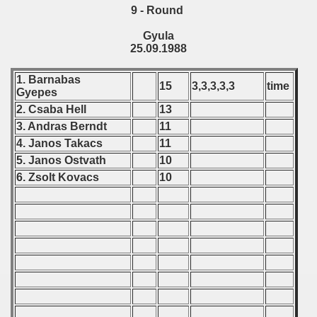
9 - Round
Gyula
25.09.1988
1. Barnabas
15
3,3,3,3,3
time
Gyepes
2. Csaba Hell
13
3. Andras Berndt
11
4. Janos Takacs
11
5. Janos Ostvath
10
6. Zsolt Kovacs
10