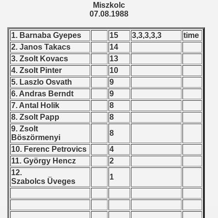
mpionship
Miszkolc
07.08.1988
nship
1. Barnaba Gyepes
15
3,3,3,3,3
time
2. Janos Takacs
14
3. Zsolt Kovacs
13
4. Zsolt Pinter
10
5. Laszlo Osvath
9
6. Andras Berndt
9
7. Antal Holik
8
8. Zsolt Papp
8
9. Zsolt
8
Böszörmenyi
10. Ferenc Petrovics
4
11. György Hencz
2
12.
1
Szabolcs Üveges