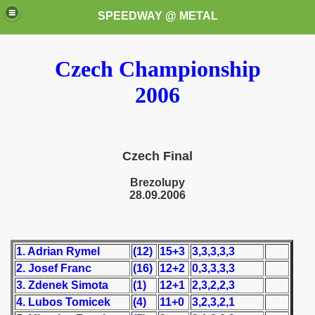
SPEEDWAY @ METAL
Czech Championship
2006
Czech Final
k for these speedway programms)
Brezolupy
przedaż (My speedway programmes to exchange or sale)
28.09.2006
ostwa Świata (World Speedway Championship)
1. Adrian Rymel
(12)
15+3
3,3,3,3,3
 1936
2. Josef Franc
(16)
12+2
0,3,3,3,3
 1937
3. Zdenek Simota
(1)
12+1
2,3,2,2,3
4. Lubos Tomicek
(4)
11+0
3,2,3,2,1
 1938