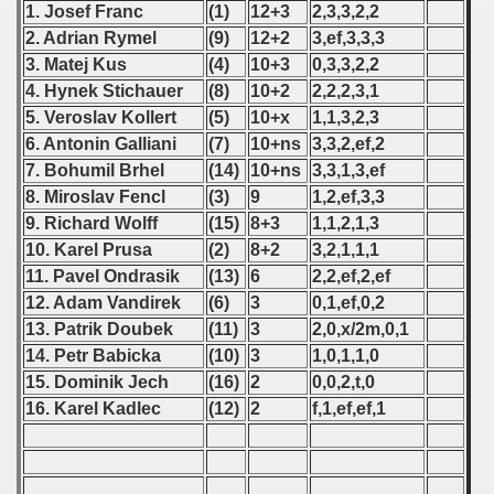
 1976
1. Josef Franc
(1)
12+3
2,3,3,2,2
2. Adrian Rymel
(9)
12+2
3,ef,3,3,3
 1977
3. Matej Kus
(4)
10+3
0,3,3,2,2
4. Hynek Stichauer
(8)
10+2
2,2,2,3,1
 1978
5. Veroslav Kollert
(5)
10+x
1,1,3,2,3
6. Antonin Galliani
(7)
10+ns
3,3,2,ef,2
 1979
7. Bohumil Brhel
(14)
10+ns
3,3,1,3,ef
8. Miroslav Fencl
(3)
9
1,2,ef,3,3
 1980
9. Richard Wolff
(15)
8+3
1,1,2,1,3
 1981
10. Karel Prusa
(2)
8+2
3,2,1,1,1
11. Pavel Ondrasik
(13)
6
2,2,ef,2,ef
 1982
12. Adam Vandirek
(6)
3
0,1,ef,0,2
13. Patrik Doubek
(11)
3
2,0,x/2m,0,1
 1983
14. Petr Babicka
(10)
3
1,0,1,1,0
15. Dominik Jech
(16)
2
0,0,2,t,0
 1984
16. Karel Kadlec
(12)
2
f,1,ef,ef,1
 1985
 1986