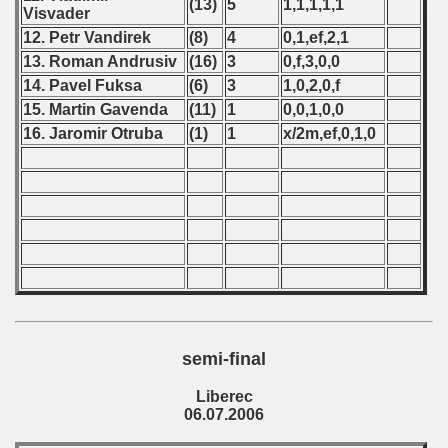
(13)
5
1,1,1,1,1
Visvader
 - 1966
12. Petr Vandirek
(8)
4
0,1,ef,2,1
13. Roman Andrusiv
(16)
3
0,f,3,0,0
 - 1967
14. Pavel Fuksa
(6)
3
1,0,2,0,f
15. Martin Gavenda
(11)
1
0,0,1,0,0
 - 1968
16. Jaromir Otruba
(1)
1
x/2m,ef,0,1,0
 - 1969
 - 1970
 1971
 1972
 1973
semi-final
 1974
Liberec
06.07.2006
 1975