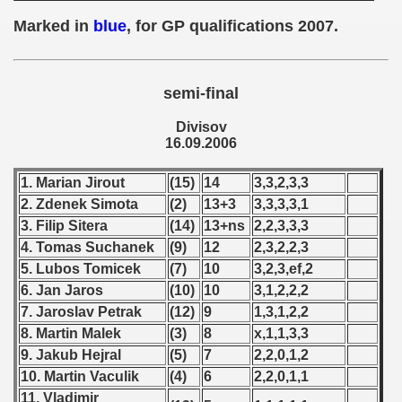
 - 1955
Marked in
blue
, for GP qualifications 2007.
 - 1956
 - 1957
semi-final
Divisov
 - 1958
16.09.2006
 - 1959
1. Marian Jirout
(15)
14
3,3,2,3,3
 - 1960
2. Zdenek Simota
(2)
13+3
3,3,3,3,1
3. Filip Sitera
(14)
13+ns
2,2,3,3,3
 - 1961
4. Tomas Suchanek
(9)
12
2,3,2,2,3
5. Lubos Tomicek
(7)
10
3,2,3,ef,2
 - 1962
6. Jan Jaros
(10)
10
3,1,2,2,2
7. Jaroslav Petrak
(12)
9
1,3,1,2,2
 - 1963
8. Martin Malek
(3)
8
x,1,1,3,3
9. Jakub Hejral
(5)
7
2,2,0,1,2
 - 1964
10. Martin Vaculik
(4)
6
2,2,0,1,1
 - 1965
11. Vladimir