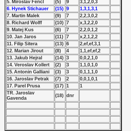
5. Miroslav Fencl
(5)
9
3,1,2,0,3
6. Hynek Stichauer
(15)
9
1,3,1,3,1
 1939
7. Martin Malek
(9)
7
2,2,3,0,2
8. Richard Wolff
(10)
7
x,3,2,2,0
 1946
9. Matej Kus
(6)
7
2,2,0,1,2
 1947
10. Jan Jaros
(11)
7
x,2,1,2,2
11. Filip Sitera
(13)
6
2,ef,ef,3,1
1948
12. Marian Jirout
(8)
4
1,1,ef,ef,2
13. Jakub Hejral
(14)
3
0,0,2,1,0
 1949
14. Veroslav Kollert
(2)
3
1,1,0,1,0
15. Antonin Galliani
(3)
3
0,1,1,1,0
 1950
16. Jaroslav Petrak
(7)
2
0,0,1,0,1
17. Parel Prusa
(17)
1
1
 1951
TR. Jaroslav
(18)
dnr
Gavenda
 - 1952
 - 1953
 - 1954