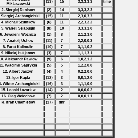
(13)
15
3,3,3,3,3
time
Miklaszewski
2. Siergiej Denisow
(2)
14
3,3,3,2,3
. Siergiej Archangielski
(15)
11
2,3,0,3,3
4. Michaił Szumiłow
(6)
11
2,2,3,2,2
5. Walerij Szłapugin
(8)
10
3,3,3,1,0
6. Jewgienij Woźnica
(1)
8
2,1,2,3,0
7. Anatolij Uchow
(11)
7
2,2,0,0,3
8. Farat Kalimulin
(10)
7
3,1,1,0,2
9. Nikołaj Łukjanow
(3)
7
1,1,1,3,1
10. Aleksandr Pawłow
(9)
6
1,0,2,1,2
11. Władimir Saprykin
(5)
5
1,2,2,0,0
12. Albert Jaszyn
(4)
4
0,2,2,0,0
13. Igor Kapla
(12)
3
0,0,1,2,0
4. Wiktor Archangielski
(16)
3
1,1,1,0,0
15. Leonid Łazariew
(14)
2
0,0,0,0,2
16. Oleg Wołochow
(7)
2
0,0,0,1,1
R. Ifran Chamietow
(17)
dnr