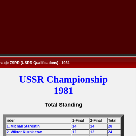
nacje ZSRR (USRR Qualifications) - 1981
USSR Championship
1981
Total Standing
rider
1-Final
2-Final
Total
1. Michaił Starostin
14
14
28
2. Wiktor Kuzniecow
12
12
24