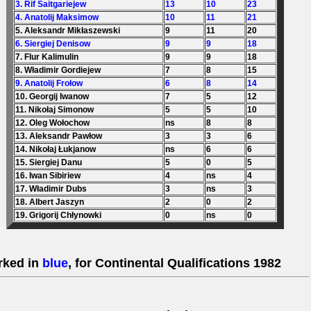
3. Rif Saitgariejew
13
10
23
4. Anatolij Maksimow
10
11
21
5. Aleksandr Mikłaszewski
9
11
20
6. Siergiej Denisow
9
9
18
7. Flur Kalimulin
9
9
18
8. Władimir Gordiejew
7
8
15
9. Anatolij Frołow
6
8
14
10. Georgij Iwanow
7
5
12
11. Nikołaj Simonow
5
5
10
12. Oleg Wołochow
ns
8
8
13. Aleksandr Pawłow
3
3
6
14. Nikołaj Łukjanow
ns
6
6
15. Siergiej Danu
5
0
5
16. Iwan Sibiriew
4
ns
4
17. Władimir Dubs
3
ns
3
18. Albert Jaszyn
2
0
2
19. Grigorij Chłynowki
0
ns
0
rked in
blue
, for Continental Qualifications 1982