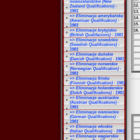
nowozelandzkie (New
12.
Zealand Qualifications) -
1981
13.
=> Eliminacja amerykańska
14.
(American Qualification) -
15.
1981
=> Eliminacje brytyjskie
16.
(British Qualifacions) - 1981
=> Eliminacje szwedzkie
(Swedish Qualifications) -
1981
=> Eliminacje duńskie
(Danish Qualification) - 1981
=> Eliminacje norweskie
(Norwegian Qualification) -
1981
=> Eliminacja fińska
(Finnish Qualification) - 1981
=> Eliminacje holenderskie
(Dutch Qualifications) - 1981
=> Eliminacje austriackie
(Austrian Qualifications) -
1981
=> Eliminacje niemieckie
(German Qualifications) -
1981
=> Eliminacje włoskie
(Italian Qualifications) - 1981
=> Eliminacje węgierskie