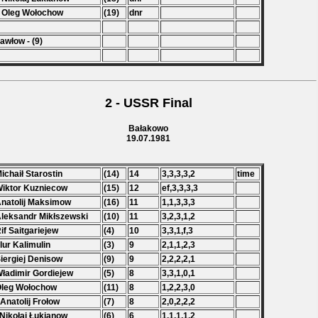
 Oleg Wołochow
(19)
dnr
awłow - (9)
2 - USSR Final
Bałakowo
19.07.1981
Michaił Starostin
(14)
14
3,3,3,3,2
time
Wiktor Kuzniecow
(15)
12
ef,3,3,3,3
Anatolij Maksimow
(16)
11
1,1,3,3,3
Aleksandr Mikłszewski
(10)
11
3,2,3,1,2
Rif Saitgariejew
(4)
10
3,3,1,f,3
Flur Kalimulin
(3)
9
2,1,1,2,3
Siergiej Denisow
(9)
9
2,2,2,2,1
Władimir Gordiejew
(5)
8
3,3,1,0,1
Oleg Wołochow
(11)
8
1,2,2,3,0
 Anatolij Frołow
(7)
8
2,0,2,2,2
 Nikołaj Łukianow
(6)
6
1,1,1,1,2