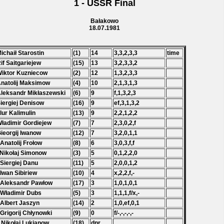
1 - USSR Final
Bałakowo
18.07.1981
Michaił Starostin
(1)
14
3,3,2,3,3
time
Rif Saitgariejew
(15)
13
3,2,3,3,2
Wiktor Kuzniecow
(2)
12
1,3,2,3,3
Anatolij Maksimow
(4)
10
2,1,3,1,3
Aleksandr Mikłaszewski
(6)
9
f,1,3,2,3
Siergiej Denisow
(16)
9
ef,3,1,3,2
Flur Kalimulin
(13)
9
2,2,1,2,2
Władimir Gordiejew
(7)
7
2,3,0,2,f
Gieorgij Iwanow
(12)
7
3,2,0,1,1
 Anatolij Frołow
(8)
6
3,0,3,f,f
 Nikołaj Simonow
(3)
5
0,1,2,2,0
 Siergiej Danu
(11)
5
2,0,0,1,2
 Iwan Sibiriew
(10)
4
x,2,2,f,-
 Aleksandr Pawłow
(17)
3
1,0,1,0,1
 Władimir Dubs
(5)
3
1,1,1,f/x,-
 Albert Jaszyn
(14)
2
1,0,ef,0,1
 Grigorij Chłynowki
(9)
0
f/-,-,-,-,-
 Nikołaj Lukianow
(18)
dnr