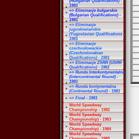
(Hungarian Qualifications) -
1981
=> Eliminacje bułgarskie
(Bulgarian Qualifications) -
1981
=> Eliminacje
jugosłowiańskie
(Yugoslavian Qualifications -
1981
=> Eliminacje
czechosłowackie
(Czechoslovakian
Qualifications) - 1981
=> Eliminacje ZSRR (USRR
Qualifications) - 1981
=> Runda Interkontynentalna
(Intercontinental Round) -
1981
=> Runda kontynentalna
(Continental Round) - 1981
=> Final - 1981
World Speedway
Championship - 1982
World Speedway
Championship) - 1983
World Speedway
Championship) - 1984
World Speedway
Championship - 1985