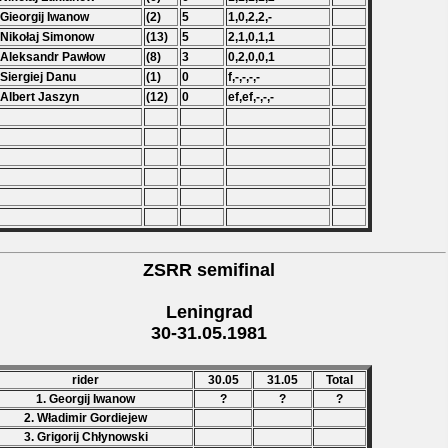
 Gieorgij Iwanow
(2)
5
1,0,2,2,-
 Nikołaj Simonow
(13)
5
2,1,0,1,1
 Aleksandr Pawłow
(8)
3
0,2,0,0,1
 Siergiej Danu
(1)
0
f,-,-,-,-
 Albert Jaszyn
(12)
0
ef,ef,-,-,-
ZSRR semifinal
Leningrad
30-31.05.1981
rider
30.05
31.05
Total
1. Georgij Iwanow
?
?
?
2. Władimir Gordiejew
3. Grigorij Chłynowski