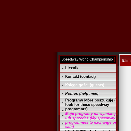
Speedway World Championship
Elimi
Licznik
Kontakt (contact)
Księga gości (guests)
Pomoc (help mee)
Programy które poszukuję (I
look for these speedway
programms)
Moje programy na wymianę
lub sprzedaż (My speedway
programmes to exchange or
sale)